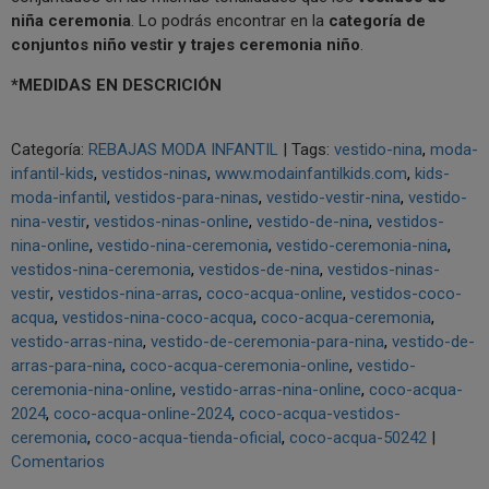
niña ceremonia
. Lo podrás encontrar en la
categoría de
conjuntos niño vestir y trajes ceremonia niño
.
*MEDIDAS EN DESCRICIÓN
Categoría:
REBAJAS MODA INFANTIL
|
Tags:
vestido-nina
moda-
infantil-kids
vestidos-ninas
www.modainfantilkids.com
kids-
moda-infantil
vestidos-para-ninas
vestido-vestir-nina
vestido-
nina-vestir
vestidos-ninas-online
vestido-de-nina
vestidos-
nina-online
vestido-nina-ceremonia
vestido-ceremonia-nina
vestidos-nina-ceremonia
vestidos-de-nina
vestidos-ninas-
vestir
vestidos-nina-arras
coco-acqua-online
vestidos-coco-
acqua
vestidos-nina-coco-acqua
coco-acqua-ceremonia
vestido-arras-nina
vestido-de-ceremonia-para-nina
vestido-de-
arras-para-nina
coco-acqua-ceremonia-online
vestido-
ceremonia-nina-online
vestido-arras-nina-online
coco-acqua-
2024
coco-acqua-online-2024
coco-acqua-vestidos-
ceremonia
coco-acqua-tienda-oficial
coco-acqua-50242
|
Comentarios