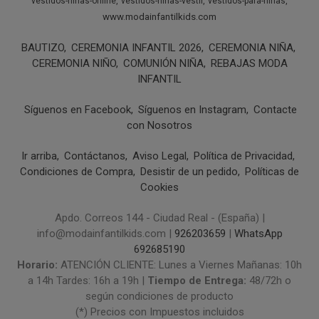
vestidos-ninas-online
vestidos-ninas-vestir
vestidos-para-ninas
www.modainfantilkids.com
BAUTIZO
CEREMONIA INFANTIL 2026
CEREMONIA NIÑA
CEREMONIA NIÑO
COMUNIÓN NIÑA
REBAJAS MODA
INFANTIL
Síguenos en Facebook
Síguenos en Instagram
Contacte
con Nosotros
Ir arriba
Contáctanos
Aviso Legal
Política de Privacidad
Condiciones de Compra
Desistir de un pedido
Políticas de
Cookies
Apdo. Correos 144 - Ciudad Real - (España) |
info@modainfantilkids.com |
926203659
|
WhatsApp
692685190
Horario:
ATENCIÓN CLIENTE: Lunes a Viernes Mañanas: 10h
a 14h Tardes: 16h a 19h |
Tiempo de Entrega:
48/72h o
según condiciones de producto
(*) Precios con Impuestos incluidos