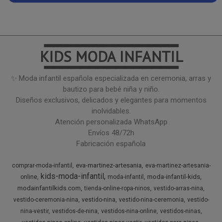
━━━━━━━━━━━━━━━
KIDS MODA INFANTIL
━━━━━━━━━━━━━━━
✨ Moda infantil española especializada en ceremonia, arras y
bautizo para bebé niña y niño.
Diseños exclusivos, delicados y elegantes para momentos
inolvidables.
Atención personalizada WhatsApp
Envíos 48/72h
Fabricación española
eva-martinez-artesania
comprar-moda-infantil
eva-martinez-artesania-
kids-moda-infantil
moda-infantil-kids
online
moda-infantil
modainfantilkids.com
tienda-online-ropa-ninos
vestido-arras-nina
vestido-ceremonia-nina
vestido-nina
vestido-nina-ceremonia
vestido-
nina-vestir
vestidos-de-nina
vestidos-nina-online
vestidos-ninas