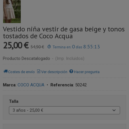
Vestido niña vestir de gasa beige y tonos
tostados de Coco Acqua
25,00 €
0
8:55:13
54,90 €
Termina en:
días
Producto Descatalogado
-
(Imp. Incluidos)
Costes de envío
Ver descripción
Hacer pregunta
Marca
:
COCO ACQUA
•
Referencia
:
50242
Talla