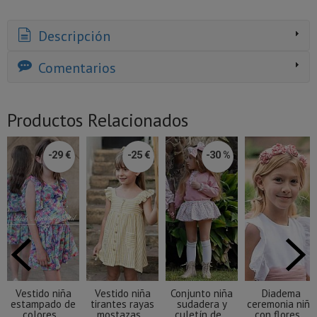
Descripción
Comentarios
Productos Relacionados
-29 €
-25 €
-30 %
Vestido niña
Vestido niña
Conjunto niña
Diadema
estampado de
tirantes rayas
sudadera y
ceremonia niña
colores...
mostazas...
culetín de...
con flores...