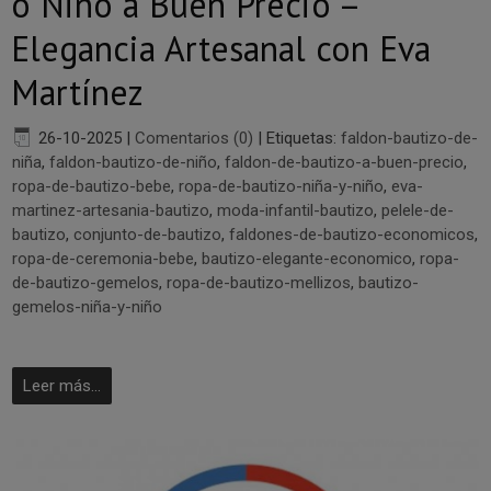
o Niño a Buen Precio –
Elegancia Artesanal con Eva
Martínez
26-10-2025
|
Comentarios (0)
|
Etiquetas:
faldon-bautizo-de-
niña
,
faldon-bautizo-de-niño
,
faldon-de-bautizo-a-buen-precio
,
ropa-de-bautizo-bebe
,
ropa-de-bautizo-niña-y-niño
,
eva-
martinez-artesania-bautizo
,
moda-infantil-bautizo
,
pelele-de-
bautizo
,
conjunto-de-bautizo
,
faldones-de-bautizo-economicos
,
ropa-de-ceremonia-bebe
,
bautizo-elegante-economico
,
ropa-
de-bautizo-gemelos
,
ropa-de-bautizo-mellizos
,
bautizo-
gemelos-niña-y-niño
Leer más...