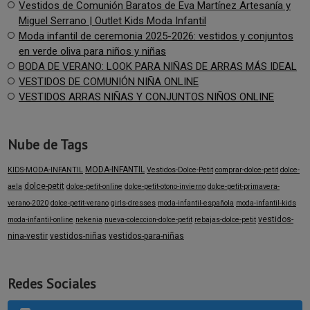
Vestidos de Comunión Baratos de Eva Martínez Artesanía y
Miguel Serrano | Outlet Kids Moda Infantil
Moda infantil de ceremonia 2025-2026: vestidos y conjuntos
en verde oliva para niños y niñas
BODA DE VERANO: LOOK PARA NIÑAS DE ARRAS MÁS IDEAL
VESTIDOS DE COMUNIÓN NIÑA ONLINE
VESTIDOS ARRAS NIÑAS Y CONJUNTOS NIÑOS ONLINE
Nube de Tags
MODA-INFANTIL
KIDS-MODA-INFANTIL
Vestidos-Dolce-Petit
comprar-dolce-petit
dolce-
dolce-petit
aela
dolce-petit-online
dolce-petit-otono-invierno
dolce-petit-primavera-
verano-2020
dolce-petit-verano
girls-dresses
moda-infantil-española
moda-infantil-kids
vestidos-
moda-infantil-online
nekenia
nueva-coleccion-dolce-petit
rebajas-dolce-petit
nina-vestir
vestidos-niñas
vestidos-para-niñas
Redes Sociales