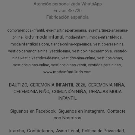
Atención personalizada WhatsApp
Envíos 48/72h
Fabricación española
eva-martinez-artesania
comprar-moda-infantil
eva-martinez-artesania-
kids-moda-infantil
moda-infantil-kids
online
moda-infantil
modainfantilkids.com
tienda-online-ropa-ninos
vestido-arras-nina
vestido-ceremonia-nina
vestido-nina
vestido-nina-ceremonia
vestido-
nina-vestir
vestidos-de-nina
vestidos-nina-online
vestidos-ninas
vestidos-ninas-online
vestidos-ninas-vestir
vestidos-para-ninas
www.modainfantilkids.com
BAUTIZO
CEREMONIA INFANTIL 2026
CEREMONIA NIÑA
CEREMONIA NIÑO
COMUNIÓN NIÑA
REBAJAS MODA
INFANTIL
Síguenos en Facebook
Síguenos en Instagram
Contacte
con Nosotros
Ir arriba
Contáctanos
Aviso Legal
Política de Privacidad