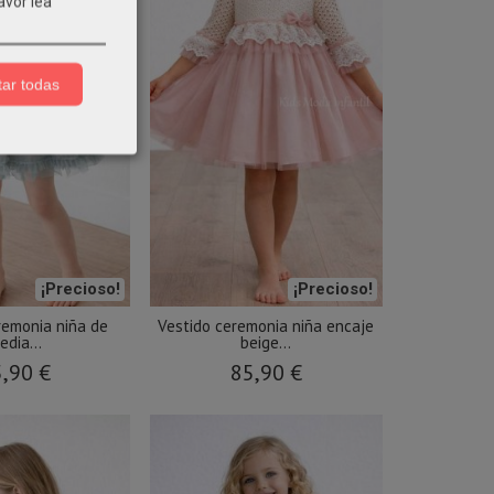
avor lea
ar todas
¡Precioso!
¡Precioso!
remonia niña de
Vestido ceremonia niña encaje
edia...
beige...
,90 €
85,90 €