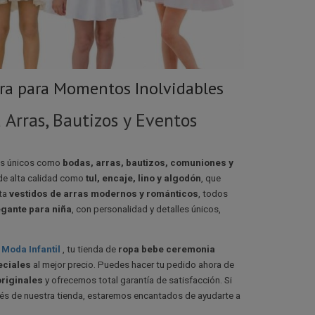
ura para Momentos Inolvidables
Arras, Bautizos y Eventos
os únicos como
bodas, arras, bautizos, comuniones y
de alta calidad como
tul, encaje, lino y algodón
, que
ta
vestidos de arras modernos y románticos
, todos
egante para niña
, con personalidad y detalles únicos,
 Moda Infantil
, tu tienda de
ropa bebe ceremonia
eciales
al mejor precio. Puedes hacer tu pedido ahora de
riginales
y ofrecemos total garantía de satisfacción. Si
és de nuestra tienda, estaremos encantados de ayudarte a