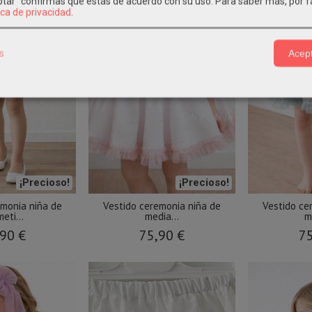
eptar" confirmas que estás de acuerdo con su uso.
Para saber más, por f
ica de privacidad
.
s
Acept
¡Precioso!
¡Precioso!
emonia niña de
Vestido ceremonia niña de
Vestido ce
eti...
media...
m
90 €
75,90 €
75