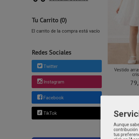
Tu Carrito (0)
El carrito de la compra está vacío
Redes Sociales
Twitter
Vestido arra
cris
79,
Instagram
Facebook
Servic
TikTok
Aunque sabem
contribución
tus preferenc