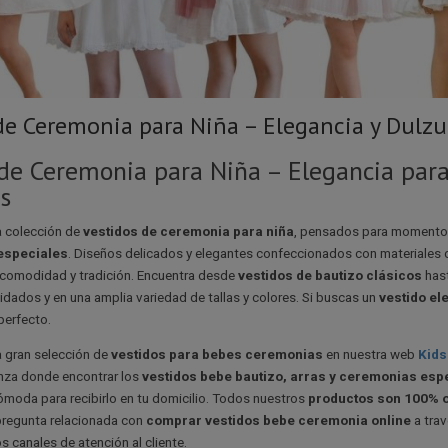
de Ceremonia para Niña – Elegancia y Dulz
de Ceremonia para Niña – Elegancia para 
s
a colección de
vestidos de ceremonia para niña
, pensados para moment
especiales
. Diseños delicados y elegantes confeccionados con materiales 
 comodidad y tradición. Encuentra desde
vestidos de bautizo clásicos
has
dados y en una amplia variedad de tallas y colores. Si buscas un
vestido el
 perfecto.
 gran selección de
vestidos para bebes ceremonias
en nuestra web
Kids
nza donde encontrar los
vestidos bebe bautizo, arras y ceremonias esp
ómoda para recibirlo en tu domicilio. Todos nuestros
productos son 100% o
 pregunta relacionada con
comprar vestidos bebe ceremonia online
a trav
s canales de atención al cliente.