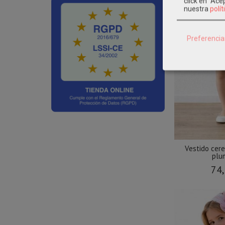
click en "Ac
nuestra
polít
Preferencia
Vestido cer
plum
74,