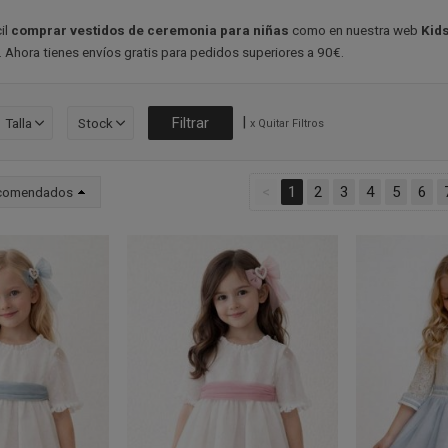
il
comprar vestidos de ceremonia para niñas
como en nuestra web
Kids
 Ahora tienes envíos gratis para pedidos superiores a 90€.
|
Talla
Stock
x Quitar Filtros
<
1
2
3
4
5
6
comendados