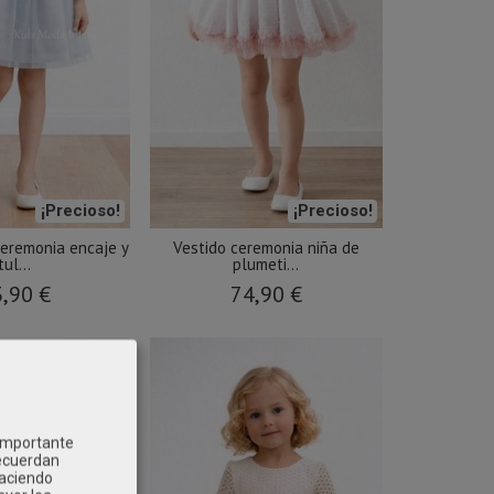
¡Precioso!
¡Precioso!
ceremonia encaje y
Vestido ceremonia niña de
tul...
plumeti...
,90 €
74,90 €
 importante
recuerdan
Haciendo