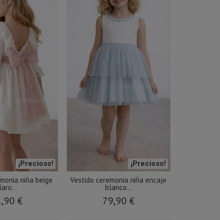
¡Precioso!
¡Precioso!
monia niña beige
Vestido ceremonia niña encaje
laro...
blanco...
,90 €
79,90 €