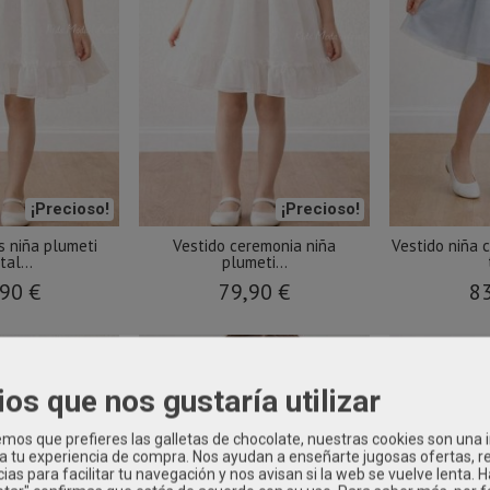
¡Precioso!
¡Precioso!
s niña plumeti
Vestido ceremonia niña
Vestido niña 
tal...
plumeti...
90 €
79,90 €
83
ios que nos gustaría utilizar
os que prefieres las galletas de chocolate, nuestras cookies son una
 a tu experiencia de compra. Nos ayudan a enseñarte jugosas ofertas, 
ias para facilitar tu navegación y nos avisan si la web se vuelve lenta. 