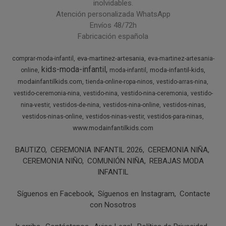
inolvidables.
Atención personalizada WhatsApp
Envíos 48/72h
Fabricación española
eva-martinez-artesania
comprar-moda-infantil
eva-martinez-artesania-
kids-moda-infantil
moda-infantil-kids
online
moda-infantil
modainfantilkids.com
tienda-online-ropa-ninos
vestido-arras-nina
vestido-ceremonia-nina
vestido-nina
vestido-nina-ceremonia
vestido-
nina-vestir
vestidos-de-nina
vestidos-nina-online
vestidos-ninas
vestidos-ninas-online
vestidos-ninas-vestir
vestidos-para-ninas
www.modainfantilkids.com
BAUTIZO
CEREMONIA INFANTIL 2026
CEREMONIA NIÑA
CEREMONIA NIÑO
COMUNIÓN NIÑA
REBAJAS MODA
INFANTIL
Síguenos en Facebook
Síguenos en Instagram
Contacte
con Nosotros