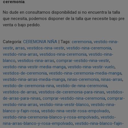
ceremonia
.
No dude en consultarnos disponibilidad si no encuentra la talla
que necesita, podemos disponer de la talla que necesite bajo pre
venta o bajo pedido.
Categoría:
CEREMONIA NIÑA
|
Tags:
ceremonia
vestido-nina-
vestir
arras
vestidos-nina-vestir
vestido-nina-ceremonia
vestido-nina-arras
vestidos-nina-ceremonia
vestido-nina-
blanco
vestidos-nina-arras
comprar-vestido-nina-vestir
vestido-nina-vestir-media-manga
vestido-nina-vestir-vuelo
vestidos-de-ceremonia
vestido-nina-ceremonia-media-manga
vestido-nina-arras-media-manga
ninas-ceremonia
ninas-arras
vestido-de-ceremonia-nina
vestido-de-nina-ceremonia
vestidos-de-arras
vestidos-de-ceremonia-para-ninas
vestidos-
de-arras-para-ninas
comprar-vestido-nina-ceremonia
comprar-
vestido-nina-arras
vestido-nina-vestir-blanco
vestido-nina-
blanco-y-fajin-rosa
vestido-nina-vestir-rosa-empolvado
vestido-nina-ceremonia-blanco-y-rosa-empolvado
vestido-
nina-arras-blanco-y-rosa-empolvado
vestido-nina-blanco-fajin-