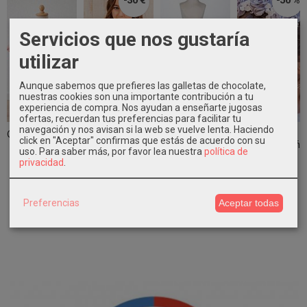
-30 €
-50 %
Servicios que nos gustaría
utilizar
Aunque sabemos que prefieres las galletas de chocolate,
nuestras cookies son una importante contribución a tu
experiencia de compra. Nos ayudan a enseñarte jugosas
ofertas, recuerdan tus preferencias para facilitar tu
navegación y nos avisan si la web se vuelve lenta. Haciendo
Capa ceremonia
Conjunto niña
Cancán
Corona
click en "Aceptar" confirmas que estás de acuerdo con su
niña rosa
vestir blusa y
comunión tul
ceremonia niña
uso.
Para saber más, por favor lea nuestra
política de
empolvado...
short...
de Eva
de flores...
privacidad
.
Martínez...
58,90 €
30,00 €
13,45 €
48,90 €
59,90 €
26,90 €
Preferencias
Aceptar todas