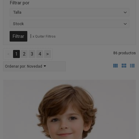
Filtrar por
Talla
Stock
|
x Quitar Filtros
86 productos
<
1
2
3
4
>
Ordenar por:
Novedad