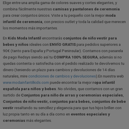
Elige entre una amplia gama de colores suaves y cortes elegantes, y
combina fácilmente nuestras
camisas y pantalones de ceremonia
para crear conjuntos únicos. Viste a tu pequeño con la mejor
moda
infantil de ceremonia
, con precios outlet y toda la calidad que merecen
los momentos más importantes.
En
Kids Moda Infantil
encontrarás
conjuntos de niño vestir para
bebes y niños
ideales con
ENVÍO GRATIS
para pedidos superiores a
90€ (tanto para España y Portugal Peninsular). Contamos con pasarela
de pago Redsys siendo así tu
COMPRA 100% SEGURA
, además si no
quedas contenta o satisfecha con el pedido realizado te devolvemos tu
dinero (teniendo un plazo para cambios y devoluciones de 14 días
naturales, mire
condiciones de cambios y devoluciones
).En nuestra web
www.modainfantilkids.com
puede encontrar la mejor
ropa infantil
española para niños y bebes
. No olvides, que contamos con un gran
surtido de
Conjuntos para niño de arras y ceremonias especiales
,
Conjuntos de niño vestir, conjuntos para bebes, conjuntos de bebe
vestir
resaltando su sencillez y elegancia para que tus hijos brillen con
luz propia tanto en su día a día como en
eventos especiales y
ceremonias
más elegantes.