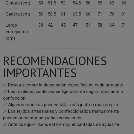
Cintura (cm)
50
51,5
53
54,5
56
59
62
66
Cadera (cm)
56
58,5
61
63,5
66
71
76
81
Largo
38
42
45
47
51
58
64
71
entrepierna
(cm)
RECOMENDACIONES
IMPORTANTES
✅ Revisa siempre la descripción específica de cada producto.
✅ Las medidas pueden variar ligeramente según fabricante o
confección.
✅ Algunos modelos pueden tallar más justo o más amplio.
✅ Los tejidos artesanales y confeccionados manualmente
pueden presentar pequeñas variaciones.
✅ Ante cualquier duda, estaremos encantadas de ayudarte.