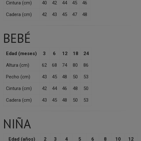
Cintura (cm)
40
42
44
45
46
Cadera (cm)
42
43
45
47
48
BEBÉ
Edad (meses)
3
6
12
18
24
Altura (cm)
62
68
74
80
86
Pecho (cm)
43
45
48
50
53
Cintura (cm)
42
44
46
48
50
Cadera (cm)
43
45
48
50
53
NIÑA
Edad (años)
2
3
4
5
6
8
10
12