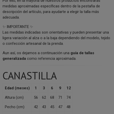
Por ello, en la mayoría de nuestros productos encontrarás
medidas aproximadas específicas dentro de la pestaña de
descripción del artículo, para ayudarte a elegir la talla más
adecuada.
✨ IMPORTANTE ✨
Las medidas indicadas son orientativas y pueden presentar una
ligera variación al alza o a la baja dependiendo del modelo, tejido
o confección artesanal de la prenda.
Aun así, os dejamos a continuación una
guía de tallas
generalizada
como referencia aproximada.
CANASTILLA
Edad (meses)
1
3
6
9
12
Altura (cm)
56
62
68
71
74
Pecho (cm)
42
43
45
47
48