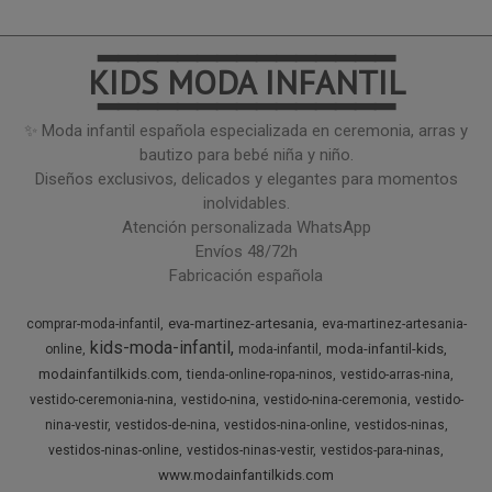
━━━━━━━━━━━━━━━
KIDS MODA INFANTIL
━━━━━━━━━━━━━━━
✨ Moda infantil española especializada en ceremonia, arras y
bautizo para bebé niña y niño.
Diseños exclusivos, delicados y elegantes para momentos
inolvidables.
Atención personalizada WhatsApp
Envíos 48/72h
Fabricación española
eva-martinez-artesania
comprar-moda-infantil
eva-martinez-artesania-
kids-moda-infantil
moda-infantil-kids
online
moda-infantil
modainfantilkids.com
tienda-online-ropa-ninos
vestido-arras-nina
vestido-ceremonia-nina
vestido-nina
vestido-nina-ceremonia
vestido-
nina-vestir
vestidos-de-nina
vestidos-nina-online
vestidos-ninas
vestidos-ninas-online
vestidos-ninas-vestir
vestidos-para-ninas
www.modainfantilkids.com