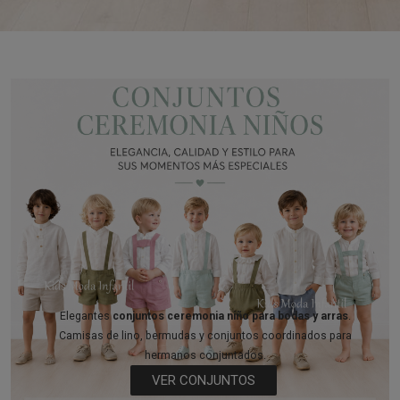
Elegantes
conjuntos ceremonia niño para bodas y arras
.
Camisas de lino, bermudas y conjuntos coordinados para
hermanos conjuntados.
VER CONJUNTOS