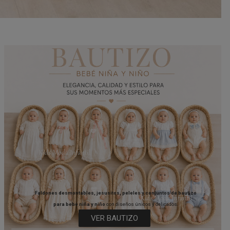
Faldones desmontables, jesusitos, peleles y conjuntos de bautizo
para bebé niña y niño
con diseños únicos y delicados.
VER BAUTIZO