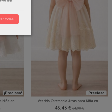
avor lea
ar todas
¡Precioso!
¡Precioso!
 Niña en...
Vestido Ceremonia Arras para Niña en...
45,43 €
€
64,90 €