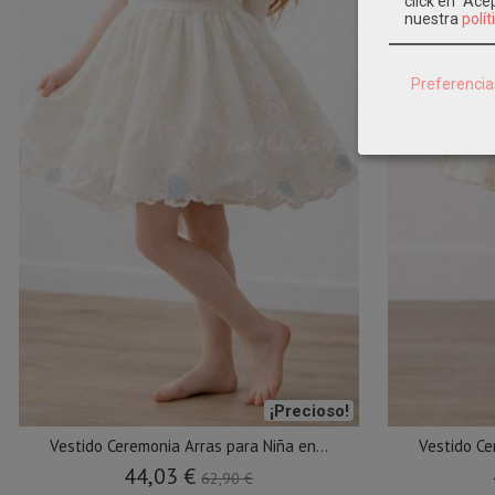
click en "Ac
nuestra
polít
Preferencia
¡Precioso!
Vestido Ceremonia Arras para Niña en...
Vestido Ce
44,03 €
62,90 €