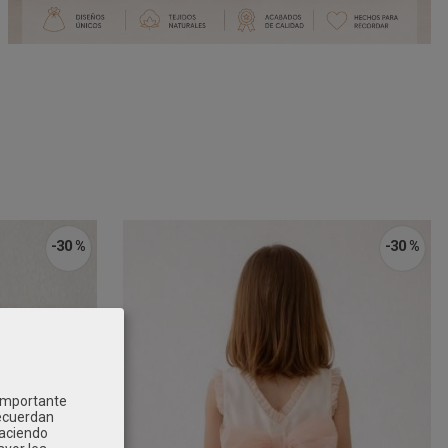
-30 %
-30 %
 importante
recuerdan
Haciendo