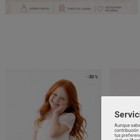
-30 %
Servic
Aunque sabem
contribución
tus preferenc