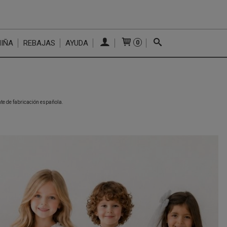
NIÑA
REBAJAS
AYUDA
0
te de fabricación española.