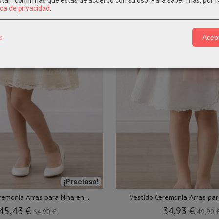
eptar" confirmas que estás de acuerdo con su uso.
Para saber más, por f
ica de privacidad
.
s
Acept
¡Precioso!
remonia Arras para Niña en...
Vestido Ceremonia Arras para
45,43 €
34,93 €
64,90 €
49,90 