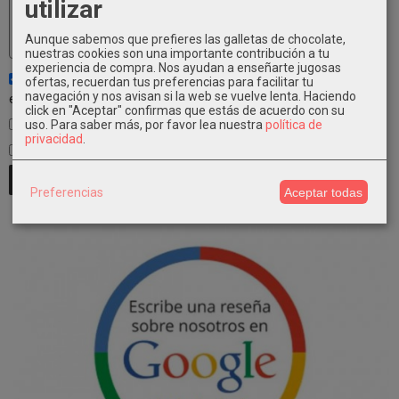
utilizar
Aunque sabemos que prefieres las galletas de chocolate,
nuestras cookies son una importante contribución a tu
experiencia de compra. Nos ayudan a enseñarte jugosas
Notificarme de los próximos comentarios de este artículo vía
ofertas, recuerdan tus preferencias para facilitar tu
navegación y nos avisan si la web se vuelve lenta. Haciendo
email
click en "Aceptar" confirmas que estás de acuerdo con su
Notificarme de los próximos artículos por email
uso.
Para saber más, por favor lea nuestra
política de
privacidad
.
He leído y acepto el
Tratamiento de datos
.
Preferencias
Aceptar todas