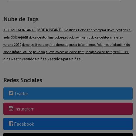
Nube de Tags
MODA-INFANTIL
KIDS-MODA-INFANTIL
Vestidos-Dolce-Petit
comprar-dolce-petit
dolce-
dolce-petit
aela
dolce-petit-online
dolce-petit-otono-invierno
dolce-petit-primavera-
verano-2020
dolce-petit-verano
girls-dresses
moda-infantil-española
moda-infantil-kids
vestidos-
moda-infantil-online
nekenia
nueva-coleccion-dolce-petit
rebajas-dolce-petit
nina-vestir
vestidos-niñas
vestidos-para-niñas
Redes Sociales
Twitter
Instagram
Facebook