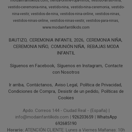
modainfantilkids.com
tienda-online-ropa-ninos
vestido-arras-nina
vestido-ceremonia-nina
vestido-nina
vestido-nina-ceremonia
vestido-
nina-vestir
vestidos-de-nina
vestidos-nina-online
vestidos-ninas
vestidos-ninas-online
vestidos-ninas-vestir
vestidos-para-ninas
www.modainfantilkids.com
BAUTIZO
CEREMONIA INFANTIL 2026
CEREMONIA NIÑA
CEREMONIA NIÑO
COMUNIÓN NIÑA
REBAJAS MODA
INFANTIL
Síguenos en Facebook
Síguenos en Instagram
Contacte
con Nosotros
Ir arriba
Contáctanos
Aviso Legal
Política de Privacidad
Condiciones de Compra
Desistir de un pedido
Políticas de
Cookies
Apdo. Correos 144 - Ciudad Real - (España) |
info@modainfantilkids.com |
926203659
|
WhatsApp
692685190
Horario:
ATENCIÓN CLIENTE: Lunes a Viernes Mañanas: 10h