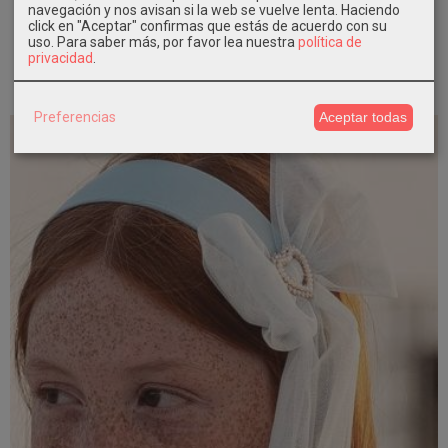
navegación y nos avisan si la web se vuelve lenta. Haciendo
32,90 €
click en "Aceptar" confirmas que estás de acuerdo con su
uso.
Para saber más, por favor lea nuestra
política de
privacidad
.
Añadir a Carrito
Preferencias
Aceptar todas