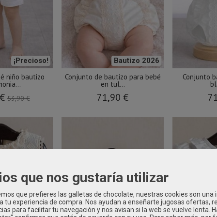
¡Precioso!
Bautizo 2026
é niño bautizo
Conjunto de bautizo para bebé
Conjunto b
onia...
en tul...
bl
 €
71,90 €
71
53,90 €
ios que nos gustaría utilizar
os que prefieres las galletas de chocolate, nuestras cookies son una
 a tu experiencia de compra. Nos ayudan a enseñarte jugosas ofertas, 
ias para facilitar tu navegación y nos avisan si la web se vuelve lenta. 