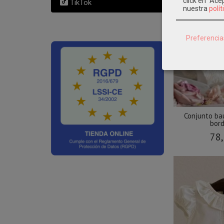
click en "Ac
TikTok
nuestra
polít
Preferencia
Conjunto ba
bord
78,