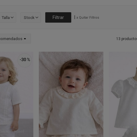
|
Talla
Stock
x Quitar Filtros
comendados
13 producto
-30 %