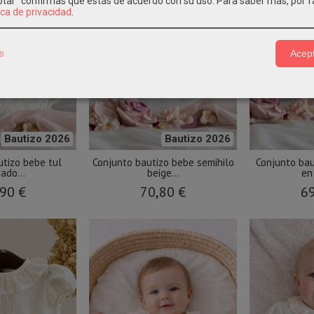
eptar" confirmas que estás de acuerdo con su uso.
Para saber más, por f
ica de privacidad
.
s
Acept
Bautizo 2026
Bautizo 2026
utizo bebe tul
Conjunto bautizo bebe semihilo
Conjunto bau
ado...
beige...
en
90 €
70,80 €
69