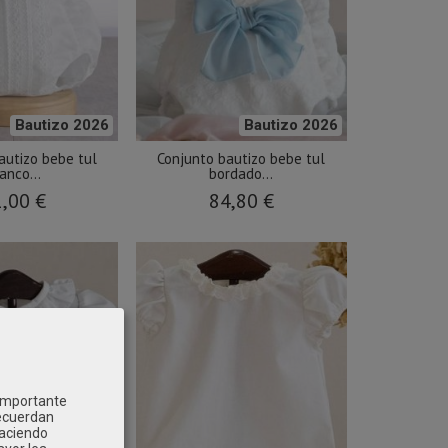
Bautizo 2026
Bautizo 2026
autizo bebe tul
Conjunto bautizo bebe tul
anco...
bordado...
,00 €
84,80 €
 importante
recuerdan
Haciendo