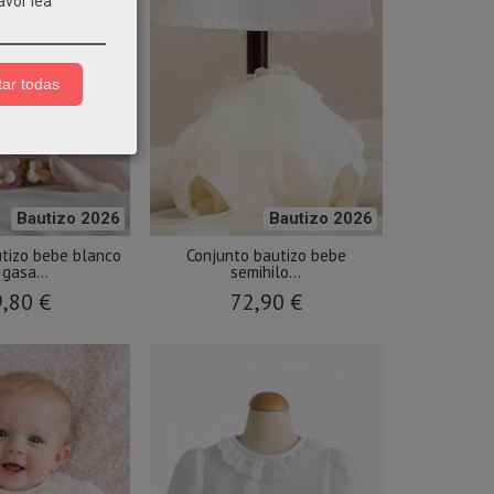
avor lea
ar todas
Bautizo 2026
Bautizo 2026
tizo bebe blanco
Conjunto bautizo bebe
 gasa...
semihilo...
,80 €
72,90 €