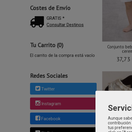
Costes de Envío
GRATIS *
Consultar Destinos
Tu Carrito (0)
Conjunto beb
cerem
El carrito de la compra está vacío
37,73
Redes Sociales
Twitter
Instagram
Servic
Aunque sabem
Facebook
contribución
tus preferenc