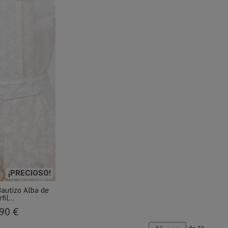
¡PRECIOSO!
Bautizo Alba de
fil...
90 €