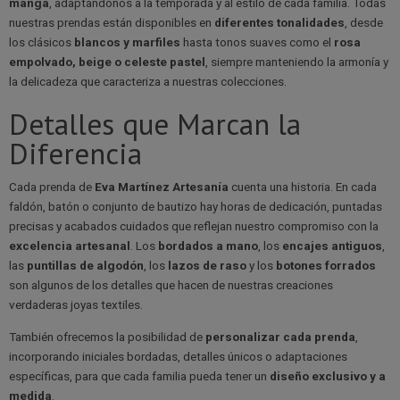
manga
, adaptándonos a la temporada y al estilo de cada familia. Todas
nuestras prendas están disponibles en
diferentes tonalidades
, desde
los clásicos
blancos y marfiles
hasta tonos suaves como el
rosa
empolvado, beige o celeste pastel
, siempre manteniendo la armonía y
la delicadeza que caracteriza a nuestras colecciones.
Detalles que Marcan la
Diferencia
Cada prenda de
Eva Martínez Artesanía
cuenta una historia. En cada
faldón, batón o conjunto de bautizo hay horas de dedicación, puntadas
precisas y acabados cuidados que reflejan nuestro compromiso con la
excelencia artesanal
. Los
bordados a mano
, los
encajes antiguos
,
las
puntillas de algodón
, los
lazos de raso
y los
botones forrados
son algunos de los detalles que hacen de nuestras creaciones
verdaderas joyas textiles.
También ofrecemos la posibilidad de
personalizar cada prenda
,
incorporando iniciales bordadas, detalles únicos o adaptaciones
específicas, para que cada familia pueda tener un
diseño exclusivo y a
medida
.