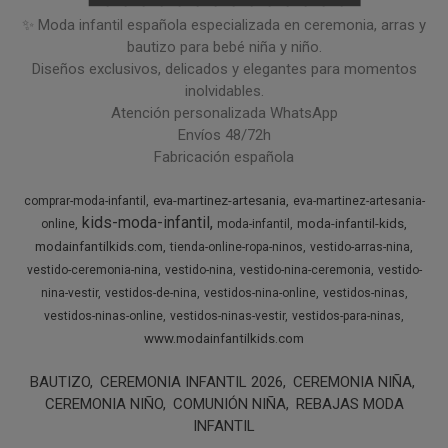
━━━━━━━━━━━━━━━
✨ Moda infantil española especializada en ceremonia, arras y
bautizo para bebé niña y niño.
Diseños exclusivos, delicados y elegantes para momentos
inolvidables.
Atención personalizada WhatsApp
Envíos 48/72h
Fabricación española
eva-martinez-artesania
comprar-moda-infantil
eva-martinez-artesania-
kids-moda-infantil
moda-infantil-kids
online
moda-infantil
modainfantilkids.com
tienda-online-ropa-ninos
vestido-arras-nina
vestido-ceremonia-nina
vestido-nina
vestido-nina-ceremonia
vestido-
nina-vestir
vestidos-de-nina
vestidos-nina-online
vestidos-ninas
vestidos-ninas-online
vestidos-ninas-vestir
vestidos-para-ninas
www.modainfantilkids.com
BAUTIZO
CEREMONIA INFANTIL 2026
CEREMONIA NIÑA
CEREMONIA NIÑO
COMUNIÓN NIÑA
REBAJAS MODA
INFANTIL