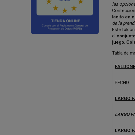
las opcione
Confecciona
lacito en 
de la prend
Este faldó
el
conjunto
juego
.
Col
Tabla de m
FALDONE
PECHO
LARGO 
LARGO F
LARGO 