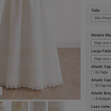
Talla
Modelo M
Largo Fal
Añadir Capa
Si Capa
Añadir Cap
Si Capot
Añadir Brag
Si braguit
Lazo cinta 