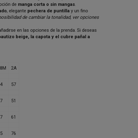
opción de
manga corta o sin mangas
.
ado
, elegante
pechera de puntilla
y un fino
posibilidad de cambiar la tonalidad, ver opciones
ñadirse en las opciones de la prenda. Si deseas
autizo beige, la capota y el cubre pañal a
18M
2A
4
57
7
51
7
61
5
76