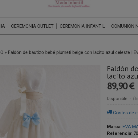
IA
CEREMONIA OUTLET
CEREMONIA INFANTIL
COMUNIÓN 
ZO
»
Faldón de bautizo bebé plumeti beige con lacito azul celeste | E
Faldón de
lacito azu
89,90 €
Disponible
-
(I
Costes de e
Marca
:
EVA MA
Referencia
:
7