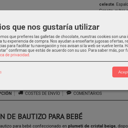
celeste
. Espa
Capota, cubre 
Colección Fam
ios que nos gustaría utilizar
os que prefieres las galletas de chocolate, nuestras cookies son una
TIZO
|
Tags:
eva-martinez-artesania
eva-martinez-artesania-online
 a tu experiencia de compra. Nos ayudan a enseñarte jugosas ofertas, 
-bautizo-para-bebes
faldones-de-bautizo
ropa-bautizo-nina
ropa-b
ias para facilitar tu navegación y nos avisan si la web se vuelve lenta. 
eptar" confirmas que estás de acuerdo con su uso.
Para saber más, por f
izo-clasico
ropa-bautizo-online
bautizo
bautizo-online
comprar-fa
ica de privacidad
.
prematuro
bautizo-bebe-prematuro
faldon-nina
baton-nino
baton-
autizo
ropa-bautizo-bebe
faldon-de-bautizo-bebe
faldon-bautizo-p
nal
faldon-bautizo-clasico
faldon-bautizo-familia-7
|
Comentarios
s
Acept
PCIÓN
COSTES DE ENVÍO
COMENTARIOS
N DE BAUTIZO PARA BEBÉ
bautizo para bebé confeccionado en
plumeti de cristal beige
, disp