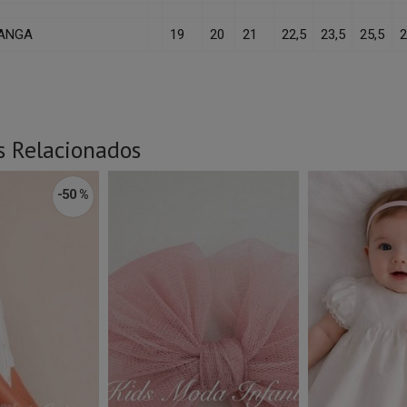
ANGA
19
20
21
22,5
23,5
25,5
2
s Relacionados
-50 %