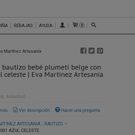
NIÑA
REBAJAS
AYUDA
0
va Martínez Artesanía
 bautizo bebé plumeti beige con
l celeste | Eva Martínez Artesanía
mp. Incluidos)
nvío
Ver descripción
Hacer una pregunta
RTINEZ ARTESANIA - BAUTIZO
•
0001 AZUL CELESTE