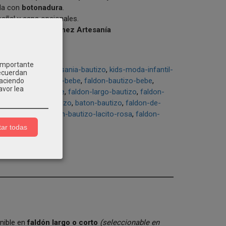
lda con
botonadura
.
pañal y capa opcionales.
ilia 7 – Eva Martínez Artesanía
 importante
eva-martinez-artesania-bautizo
kids-moda-infantil-
recuerdan
autizo-nino
faldon-bebe
faldon-bautizo-bebe
Haciendo
avor lea
ldon-bautizo-online
faldon-largo-bautizo
faldon-
bebe
batones-bautizo
baton-bautizo
faldon-de-
lumeti-beige
faldon-bautizo-lacito-rosa
faldon-
ar todas
onible en
faldón largo o corto
(seleccionable en