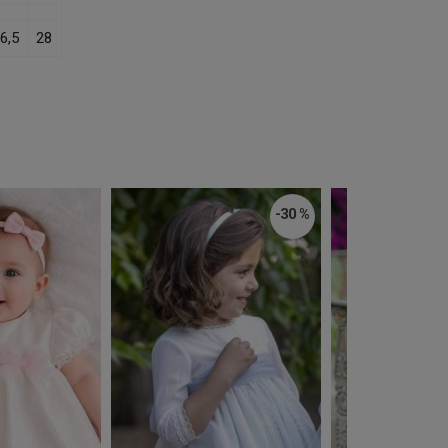
6,5
28
-30 %