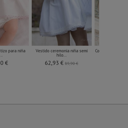
tizo para niña
Vestido ceremonia niña semi
Conjunto ceremon
..
hilo...
lino.
90 €
62,93 €
36,45 €
89,90 €