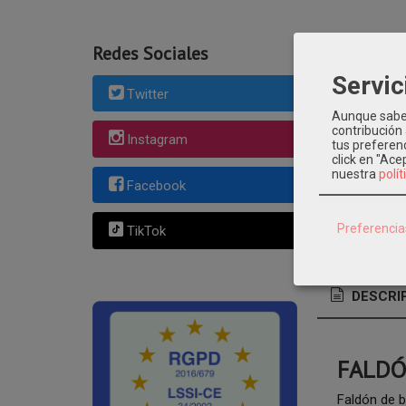
Redes Sociales
Servic
Twitter
Aunque sabem
Categoría:
BAU
contribución
Instagram
bautizo
trajes
tus preferenc
click en "Ac
faldon-de-baut
nuestra
polít
bautizo-bebe-
Facebook
bebe
faldon-b
bautizo-artesa
Preferencia
TikTok
DESCRI
FALDÓ
Faldón de 