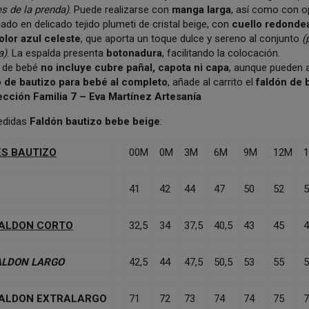
s de la prenda)
. Puede realizarse con
manga larga
, así como con 
do en delicado tejido plumeti de cristal beige, con
cuello redonde
color azul celeste
, que aporta un toque dulce y sereno al conjunto
(
a)
. La espalda presenta
botonadura
, facilitando la colocación.
n de bebé
no incluye cubre pañal, capota ni capa
, aunque pueden a
 de bautizo para bebé al completo
, añade al carrito el
faldón de b
ección Familia 7 –
Eva Martínez Artesanía
edidas
Faldón bautizo bebe beige
:
S BAUTIZO
00M
0M
3M
6M
9M
12M
41
42
44
47
50
52
5
FALDON CORTO
32,5
34
37,5
40,5
43
45
4
ALDON LARGO
42,5
44
47,5
50,5
53
55
5
FALDON EXTRALARGO
71
72
73
74
74
75
7