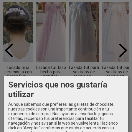
Tocado niña
Lazada tul lazo
Lazada tul para
Lazada tul para
ceremonia con
hecho para
vestidos de
vestidos de
flores Eva...
vestidos...
comunión...
comunión...
Servicios que nos gustaría
37,90 €
34,90 €
19,90 €
19,90 €
utilizar
Aunque sabemos que prefieres las galletas de chocolate,
nuestras cookies son una importante contribución a tu
experiencia de compra. Nos ayudan a enseñarte jugosas
ofertas, recuerdan tus preferencias para facilitar tu
navegación y nos avisan si la web se vuelve lenta. Haciendo
click en "Aceptar" confirmas que estás de acuerdo con su