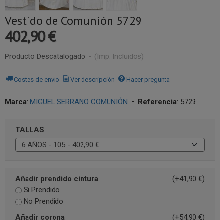
Vestido de Comunión 5729
402,90 €
Producto Descatalogado
-
(Imp. Incluidos)
Costes de envío
Ver descripción
Hacer pregunta
Marca
:
MIGUEL SERRANO COMUNIÓN
•
Referencia
:
5729
TALLAS
Añadir prendido cintura
(+41,90 €)
Si Prendido
No Prendido
Añadir corona
(+54,90 €)