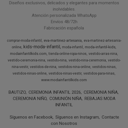
Diseños exclusivos, delicados y elegantes para momentos
inolvidables.
Atención personalizada WhatsApp
Envíos 48/72h
Fabricación española
eva-martinez-artesania
comprar-moda-infantil
eva-martinez-artesania-
kids-moda-infantil
moda-infantil-kids
online
moda-infantil
modainfantilkids.com
tienda-online-ropa-ninos
vestido-arras-nina
vestido-ceremonia-nina
vestido-nina
vestido-nina-ceremonia
vestido-
nina-vestir
vestidos-de-nina
vestidos-nina-online
vestidos-ninas
vestidos-ninas-online
vestidos-ninas-vestir
vestidos-para-ninas
www.modainfantilkids.com
BAUTIZO
CEREMONIA INFANTIL 2026
CEREMONIA NIÑA
CEREMONIA NIÑO
COMUNIÓN NIÑA
REBAJAS MODA
INFANTIL
Síguenos en Facebook
Síguenos en Instagram
Contacte
con Nosotros