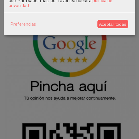
uso.
Para saber más, por favor lea nuestra
política de
privacidad
.
Preferencias
Aceptar todas