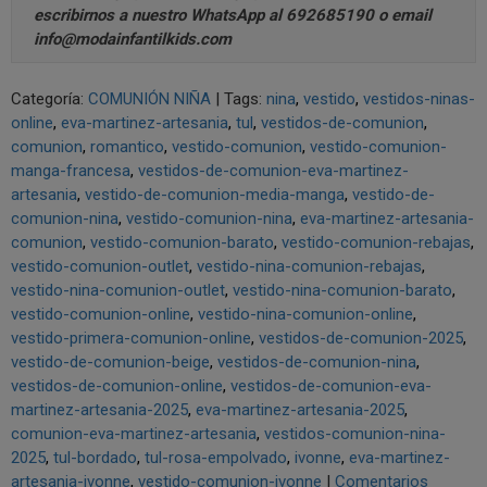
escribirnos a nuestro
WhatsApp al 692685190
o email
info@modainfantilkids.com
Categoría:
COMUNIÓN NIÑA
|
Tags:
nina
vestido
vestidos-ninas-
online
eva-martinez-artesania
tul
vestidos-de-comunion
comunion
romantico
vestido-comunion
vestido-comunion-
manga-francesa
vestidos-de-comunion-eva-martinez-
artesania
vestido-de-comunion-media-manga
vestido-de-
comunion-nina
vestido-comunion-nina
eva-martinez-artesania-
comunion
vestido-comunion-barato
vestido-comunion-rebajas
vestido-comunion-outlet
vestido-nina-comunion-rebajas
vestido-nina-comunion-outlet
vestido-nina-comunion-barato
vestido-comunion-online
vestido-nina-comunion-online
vestido-primera-comunion-online
vestidos-de-comunion-2025
vestido-de-comunion-beige
vestidos-de-comunion-nina
vestidos-de-comunion-online
vestidos-de-comunion-eva-
martinez-artesania-2025
eva-martinez-artesania-2025
comunion-eva-martinez-artesania
vestidos-comunion-nina-
2025
tul-bordado
tul-rosa-empolvado
ivonne
eva-martinez-
artesania-ivonne
vestido-comunion-ivonne
|
Comentarios