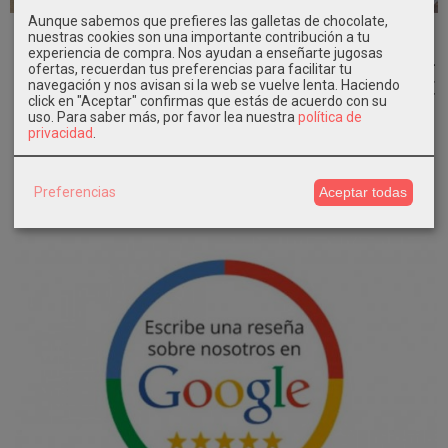
Aunque sabemos que prefieres las galletas de chocolate,
Corona de
Corona de
Diadema de
Vestido De
nuestras cookies son una importante contribución a tu
Comunión
Comunión
Comunión
Comunión
experiencia de compra. Nos ayudan a enseñarte jugosas
Flores FABIA
Flores
FORMENTERA
FRIDA Eva...
ofertas, recuerdan tus preferencias para facilitar tu
Eva...
FELICIDAD...
Eva...
399,00 €
navegación y nos avisan si la web se vuelve lenta. Haciendo
77,90 €
77,90 €
44,90 €
click en "Aceptar" confirmas que estás de acuerdo con su
uso.
Para saber más, por favor lea nuestra
política de
privacidad
.
Preferencias
Aceptar todas