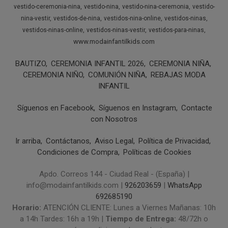
vestido-ceremonia-nina
vestido-nina
vestido-nina-ceremonia
vestido-
nina-vestir
vestidos-de-nina
vestidos-nina-online
vestidos-ninas
vestidos-ninas-online
vestidos-ninas-vestir
vestidos-para-ninas
www.modainfantilkids.com
BAUTIZO
CEREMONIA INFANTIL 2026
CEREMONIA NIÑA
CEREMONIA NIÑO
COMUNIÓN NIÑA
REBAJAS MODA
INFANTIL
Síguenos en Facebook
Síguenos en Instagram
Contacte
con Nosotros
Ir arriba
Contáctanos
Aviso Legal
Política de Privacidad
Condiciones de Compra
Políticas de Cookies
Apdo. Correos 144 - Ciudad Real - (España) |
info@modainfantilkids.com |
926203659
|
WhatsApp
692685190
Horario:
ATENCIÓN CLIENTE: Lunes a Viernes Mañanas: 10h
a 14h Tardes: 16h a 19h |
Tiempo de Entrega:
48/72h o