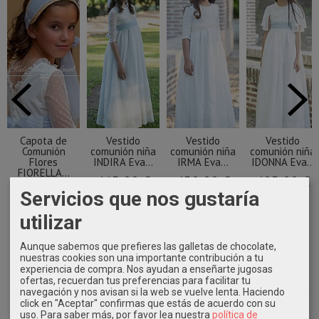
Capota de
Vestido
Vestido
Vestido
Comunión
comunión niña
comunión niña
comunión niña
Flores
INDIRA Eva...
IRMA Eva...
IDONNA Eva...
FIORELLA...
465,00 €
450,00 €
405,00 €
63,90 €
Servicios que nos gustaría
utilizar
Aunque sabemos que prefieres las galletas de chocolate,
nuestras cookies son una importante contribución a tu
experiencia de compra. Nos ayudan a enseñarte jugosas
ofertas, recuerdan tus preferencias para facilitar tu
navegación y nos avisan si la web se vuelve lenta. Haciendo
click en "Aceptar" confirmas que estás de acuerdo con su
uso.
Para saber más, por favor lea nuestra
política de