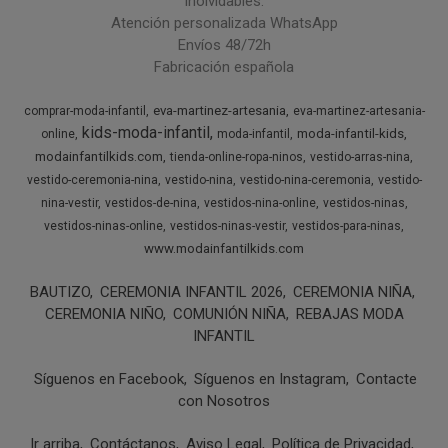
inolvidables.
Atención personalizada WhatsApp
Envíos 48/72h
Fabricación española
eva-martinez-artesania
comprar-moda-infantil
eva-martinez-artesania-
kids-moda-infantil
moda-infantil-kids
online
moda-infantil
modainfantilkids.com
tienda-online-ropa-ninos
vestido-arras-nina
vestido-ceremonia-nina
vestido-nina
vestido-nina-ceremonia
vestido-
nina-vestir
vestidos-de-nina
vestidos-nina-online
vestidos-ninas
vestidos-ninas-online
vestidos-ninas-vestir
vestidos-para-ninas
www.modainfantilkids.com
BAUTIZO
CEREMONIA INFANTIL 2026
CEREMONIA NIÑA
CEREMONIA NIÑO
COMUNIÓN NIÑA
REBAJAS MODA
INFANTIL
Síguenos en Facebook
Síguenos en Instagram
Contacte
con Nosotros
Ir arriba
Contáctanos
Aviso Legal
Política de Privacidad