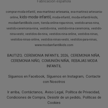
Fabricación española
eva-martinez-artesania
comprar-moda-infantil
eva-martinez-artesania-
kids-moda-infantil
moda-infantil-kids
online
moda-infantil
modainfantilkids.com
tienda-online-ropa-ninos
vestido-arras-nina
vestido-ceremonia-nina
vestido-nina
vestido-nina-ceremonia
vestido-
nina-vestir
vestidos-de-nina
vestidos-nina-online
vestidos-ninas
vestidos-ninas-online
vestidos-ninas-vestir
vestidos-para-ninas
www.modainfantilkids.com
BAUTIZO
CEREMONIA INFANTIL 2026
CEREMONIA NIÑA
CEREMONIA NIÑO
COMUNIÓN NIÑA
REBAJAS MODA
INFANTIL
Síguenos en Facebook
Síguenos en Instagram
Contacte
con Nosotros
Ir arriba
Contáctanos
Aviso Legal
Política de Privacidad
Condiciones de Compra
Desistir de un pedido
Políticas de
Cookies