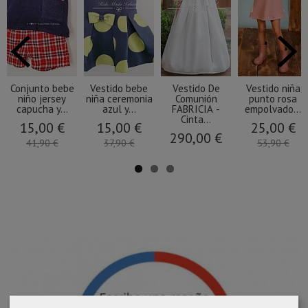
Conjunto bebe
Vestido bebe
Vestido De
Vestido niña
niño jersey
niña ceremonia
Comunión
punto rosa
capucha y...
azul y...
FABRICIA -
empolvado...
Cinta...
15,00 €
15,00 €
25,00 €
290,00 €
41,90 €
37,90 €
53,90 €