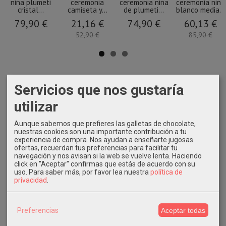
niña plumeti
ceremonia
ceremonia niña
ceremonia niña
cristal...
camiseta y...
de plumeti...
blanco media...
79,90 €
21,16 €
74,90 €
60,13 €
52,90 €
85,90 €
Servicios que nos gustaría
utilizar
Aunque sabemos que prefieres las galletas de chocolate,
nuestras cookies son una importante contribución a tu
experiencia de compra. Nos ayudan a enseñarte jugosas
ofertas, recuerdan tus preferencias para facilitar tu
navegación y nos avisan si la web se vuelve lenta. Haciendo
click en "Aceptar" confirmas que estás de acuerdo con su
uso.
Para saber más, por favor lea nuestra
política de
privacidad
.
Preferencias
Aceptar todas