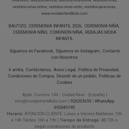
nina-vestir
vestidos-de-nina
vestidos-nina-online
vestidos-ninas
vestidos-ninas-online
vestidos-ninas-vestir
vestidos-para-ninas
www.modainfantilkids.com
BAUTIZO
CEREMONIA INFANTIL 2026
CEREMONIA NIÑA
CEREMONIA NIÑO
COMUNIÓN NIÑA
REBAJAS MODA
INFANTIL
Síguenos en Facebook
Síguenos en Instagram
Contacte
con Nosotros
Ir arriba
Contáctanos
Aviso Legal
Política de Privacidad
Condiciones de Compra
Desistir de un pedido
Políticas de
Cookies
Apdo. Correos 144 - Ciudad Real - (España) |
info@modainfantilkids.com |
926203659
|
WhatsApp
692685190
Horario:
ATENCIÓN CLIENTE: Lunes a Viernes Mañanas: 10h
a 14h Tardes: 16h a 19h |
Tiempo de Entrega:
48/72h o
según condiciones de producto