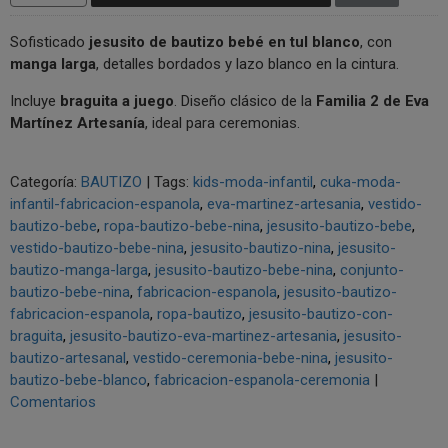
Sofisticado
jesusito de bautizo bebé en tul blanco
, con
manga larga
, detalles bordados y lazo blanco en la cintura.
Incluye
braguita a juego
. Diseño clásico de la
Familia 2 de Eva
Martínez Artesanía
, ideal para ceremonias.
Categoría:
BAUTIZO
|
Tags:
kids-moda-infantil
cuka-moda-
infantil-fabricacion-espanola
eva-martinez-artesania
vestido-
bautizo-bebe
ropa-bautizo-bebe-nina
jesusito-bautizo-bebe
vestido-bautizo-bebe-nina
jesusito-bautizo-nina
jesusito-
bautizo-manga-larga
jesusito-bautizo-bebe-nina
conjunto-
bautizo-bebe-nina
fabricacion-espanola
jesusito-bautizo-
fabricacion-espanola
ropa-bautizo
jesusito-bautizo-con-
braguita
jesusito-bautizo-eva-martinez-artesania
jesusito-
bautizo-artesanal
vestido-ceremonia-bebe-nina
jesusito-
bautizo-bebe-blanco
fabricacion-espanola-ceremonia
|
Comentarios