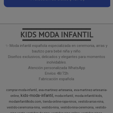
━━━━━━━━━━━━━━━
KIDS MODA INFANTIL
━━━━━━━━━━━━━━━
✨ Moda infantil española especializada en ceremonia, arras y
bautizo para bebé niña y niño.
Diseños exclusivos, delicados y elegantes para momentos
inolvidables.
Atención personalizada WhatsApp
Envíos 48/72h
Fabricación española
eva-martinez-artesania
comprar-moda-infantil
eva-martinez-artesania-
kids-moda-infantil
moda-infantil-kids
online
moda-infantil
modainfantilkids.com
tienda-online-ropa-ninos
vestido-arras-nina
vestido-ceremonia-nina
vestido-nina
vestido-nina-ceremonia
vestido-