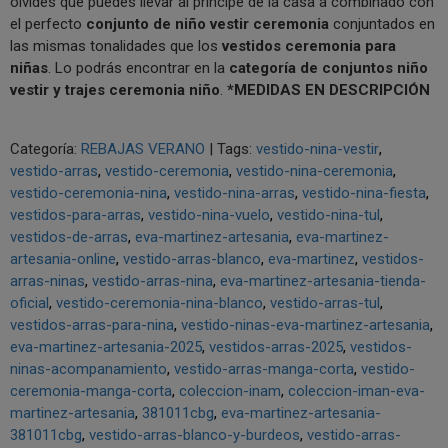
olvides que puedes llevar al príncipe de la casa a combinado con
el perfecto
conjunto de niño vestir ceremonia
conjuntados en
las mismas tonalidades que los
vestidos ceremonia para
niñas
. Lo podrás encontrar en la
categoría de conjuntos niño
vestir y trajes ceremonia niño
.
*MEDIDAS EN DESCRIPCIÓN
Categoría:
REBAJAS VERANO
|
Tags:
vestido-nina-vestir
vestido-arras
vestido-ceremonia
vestido-nina-ceremonia
vestido-ceremonia-nina
vestido-nina-arras
vestido-nina-fiesta
vestidos-para-arras
vestido-nina-vuelo
vestido-nina-tul
vestidos-de-arras
eva-martinez-artesania
eva-martinez-
artesania-online
vestido-arras-blanco
eva-martinez
vestidos-
arras-ninas
vestido-arras-nina
eva-martinez-artesania-tienda-
oficial
vestido-ceremonia-nina-blanco
vestido-arras-tul
vestidos-arras-para-nina
vestido-ninas-eva-martinez-artesania
eva-martinez-artesania-2025
vestidos-arras-2025
vestidos-
ninas-acompanamiento
vestido-arras-manga-corta
vestido-
ceremonia-manga-corta
coleccion-inam
coleccion-iman-eva-
martinez-artesania
381011cbg
eva-martinez-artesania-
381011cbg
vestido-arras-blanco-y-burdeos
vestido-arras-