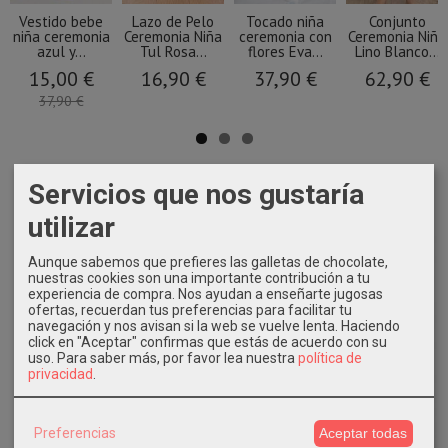
Vestido bebe
Lazo de Pelo
Tocado niña
Conjunto
niña ceremonia
Ceremonia Niña
ceremonia con
Ceremonia Niño
azul y...
Tul Rosa...
flores Eva...
Lino Blanco...
15,00 €
16,90 €
37,90 €
62,90 €
37,90 €
Servicios que nos gustaría
utilizar
Aunque sabemos que prefieres las galletas de chocolate,
nuestras cookies son una importante contribución a tu
experiencia de compra. Nos ayudan a enseñarte jugosas
ofertas, recuerdan tus preferencias para facilitar tu
navegación y nos avisan si la web se vuelve lenta. Haciendo
click en "Aceptar" confirmas que estás de acuerdo con su
uso.
Para saber más, por favor lea nuestra
política de
privacidad
.
Preferencias
Aceptar todas