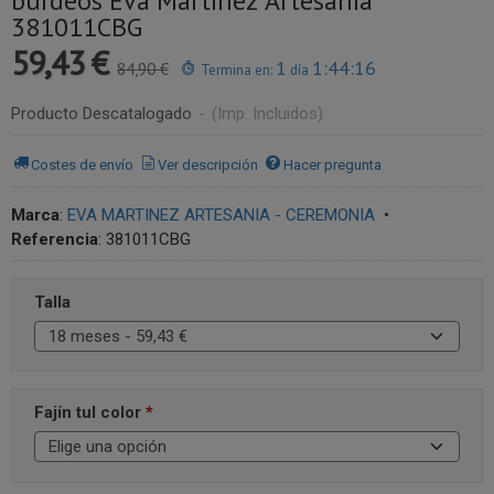
burdeos Eva Martínez Artesanía
381011CBG
59,43 €
1
1:44:16
84,90 €
Termina en:
día
Producto Descatalogado
-
(Imp. Incluidos)
Costes de envío
Ver descripción
Hacer pregunta
Marca
:
EVA MARTINEZ ARTESANIA - CEREMONIA
•
Referencia
:
381011CBG
Talla
Fajín tul color
*