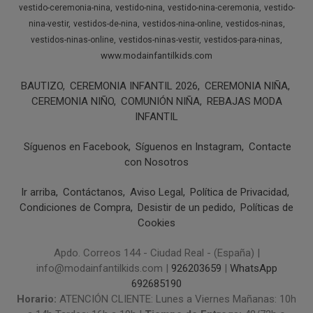
vestido-ceremonia-nina
vestido-nina
vestido-nina-ceremonia
vestido-
nina-vestir
vestidos-de-nina
vestidos-nina-online
vestidos-ninas
vestidos-ninas-online
vestidos-ninas-vestir
vestidos-para-ninas
www.modainfantilkids.com
BAUTIZO
CEREMONIA INFANTIL 2026
CEREMONIA NIÑA
CEREMONIA NIÑO
COMUNIÓN NIÑA
REBAJAS MODA
INFANTIL
Síguenos en Facebook
Síguenos en Instagram
Contacte
con Nosotros
Ir arriba
Contáctanos
Aviso Legal
Política de Privacidad
Condiciones de Compra
Desistir de un pedido
Políticas de
Cookies
Apdo. Correos 144 - Ciudad Real - (España) |
info@modainfantilkids.com |
926203659
|
WhatsApp
692685190
Horario:
ATENCIÓN CLIENTE: Lunes a Viernes Mañanas: 10h