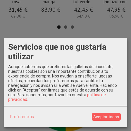
rosa...
manga...
tul verde...
lino azul con...
31,45 €
83,90 €
42,45 €
47,95 €
62,90 €
84,90 €
95,90 €
Servicios que nos gustaría
utilizar
Aunque sabemos que prefieres las galletas de chocolate,
nuestras cookies son una importante contribución a tu
experiencia de compra. Nos ayudan a enseñarte jugosas
ofertas, recuerdan tus preferencias para facilitar tu
navegación y nos avisan si la web se vuelve lenta. Haciendo
click en "Aceptar" confirmas que estás de acuerdo con su
uso.
Para saber más, por favor lea nuestra
política de
privacidad
.
Preferencias
Aceptar todas