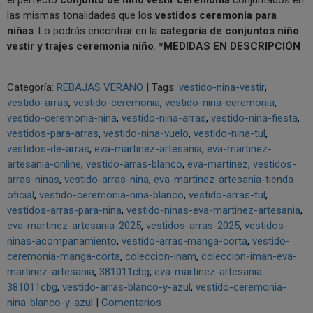
las mismas tonalidades que los
vestidos ceremonia para
niñas
. Lo podrás encontrar en la
categoría de conjuntos niño
vestir y trajes ceremonia niño
.
*MEDIDAS EN DESCRIPCIÓN
Categoría:
REBAJAS VERANO
|
Tags:
vestido-nina-vestir
vestido-arras
vestido-ceremonia
vestido-nina-ceremonia
vestido-ceremonia-nina
vestido-nina-arras
vestido-nina-fiesta
vestidos-para-arras
vestido-nina-vuelo
vestido-nina-tul
vestidos-de-arras
eva-martinez-artesania
eva-martinez-
artesania-online
vestido-arras-blanco
eva-martinez
vestidos-
arras-ninas
vestido-arras-nina
eva-martinez-artesania-tienda-
oficial
vestido-ceremonia-nina-blanco
vestido-arras-tul
vestidos-arras-para-nina
vestido-ninas-eva-martinez-artesania
eva-martinez-artesania-2025
vestidos-arras-2025
vestidos-
ninas-acompanamiento
vestido-arras-manga-corta
vestido-
ceremonia-manga-corta
coleccion-inam
coleccion-iman-eva-
martinez-artesania
381011cbg
eva-martinez-artesania-
381011cbg
vestido-arras-blanco-y-azul
vestido-ceremonia-
nina-blanco-y-azul
|
Comentarios