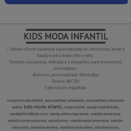
━━━━━━━━━━━━━━━
KIDS MODA INFANTIL
━━━━━━━━━━━━━━━
✨ Moda infantil española especializada en ceremonia, arras y
bautizo para bebé niña y niño.
Diseños exclusivos, delicados y elegantes para momentos
inolvidables.
Atención personalizada WhatsApp
Envíos 48/72h
Fabricación española
eva-martinez-artesania
comprar-moda-infantil
eva-martinez-artesania-
kids-moda-infantil
moda-infantil-kids
online
moda-infantil
modainfantilkids.com
tienda-online-ropa-ninos
vestido-arras-nina
vestido-ceremonia-nina
vestido-nina
vestido-nina-ceremonia
vestido-
nina-vestir
vestidos-de-nina
vestidos-nina-online
vestidos-ninas