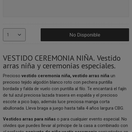
No Disponible
VESTIDO CEREMONIA NIÑA. Vestido
arras niña y ceremonias especiales.
Precioso
vestido ceremonia niña, vestido arras niña
un
precioso tejido algodón blanco roto con pechera puntilla
bordada y falda de vuelo con puntilla al filo. Te encantará el fajín
de tul azul preciosa lazada trasera en espalda y el precioso
escote a pico bajo, además luce preciosa manga corta
abullonada. Lleva braga a juego hasta talla 4 años largura CBG.
V
estidos arras para niñas
o para cualquier evento especial. No
olvides que puedes llevar al príncipe de la casa a combinado con
el perfecto
conjunto de niño vestir ceremonia
conjuntados en