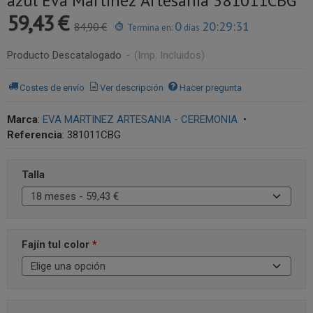
azul Eva Martínez Artesanía 381011CBG
59,43 €
0
20:29:31
84,90 €
Termina en:
días
Producto Descatalogado
-
(Imp. Incluidos)
Costes de envío
Ver descripción
Hacer pregunta
Marca
:
EVA MARTINEZ ARTESANIA - CEREMONIA
•
Referencia
:
381011CBG
Talla
Fajín tul color
*