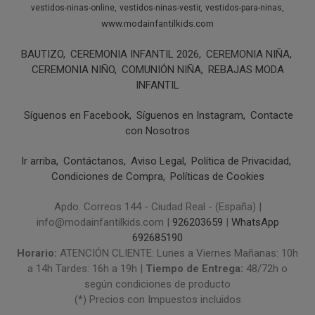
vestidos-ninas-online
vestidos-ninas-vestir
vestidos-para-ninas
www.modainfantilkids.com
BAUTIZO
CEREMONIA INFANTIL 2026
CEREMONIA NIÑA
CEREMONIA NIÑO
COMUNIÓN NIÑA
REBAJAS MODA
INFANTIL
Síguenos en Facebook
Síguenos en Instagram
Contacte
con Nosotros
Ir arriba
Contáctanos
Aviso Legal
Política de Privacidad
Condiciones de Compra
Políticas de Cookies
Apdo. Correos 144 - Ciudad Real - (España) |
info@modainfantilkids.com |
926203659
|
WhatsApp
692685190
Horario:
ATENCIÓN CLIENTE: Lunes a Viernes Mañanas: 10h
a 14h Tardes: 16h a 19h |
Tiempo de Entrega:
48/72h o
según condiciones de producto
(*) Precios con Impuestos incluidos