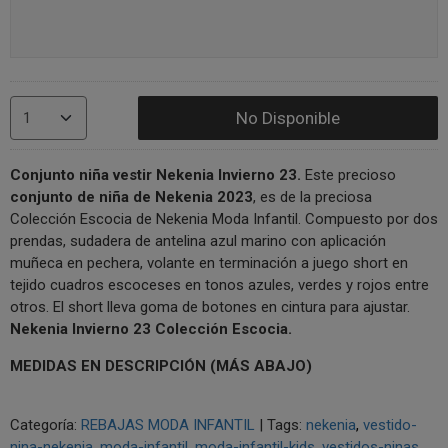
No Disponible
Conjunto niña vestir Nekenia Invierno 23
.
Este precioso
conjunto de niña de Nekenia 2023
, es de la preciosa
Colección Escocia de Nekenia Moda Infantil. Compuesto por dos
prendas, sudadera de antelina azul marino con aplicación
muñeca en pechera, volante en terminación a juego short en
tejido cuadros escoceses en tonos azules, verdes y rojos entre
otros. El short lleva goma de botones en cintura para ajustar.
Nekenia
Invierno 23 Colección Escocia.
MEDIDAS EN DESCRIPCIÓN (MÁS ABAJO)
Categoría:
REBAJAS MODA INFANTIL
|
Tags:
nekenia
vestido-
nina-nekenia
moda-infantil
moda-infantil-kids
vestidos-ninas