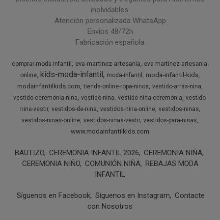
inolvidables.
Atención personalizada WhatsApp
Envíos 48/72h
Fabricación española
eva-martinez-artesania
comprar-moda-infantil
eva-martinez-artesania-
kids-moda-infantil
moda-infantil-kids
online
moda-infantil
modainfantilkids.com
tienda-online-ropa-ninos
vestido-arras-nina
vestido-ceremonia-nina
vestido-nina
vestido-nina-ceremonia
vestido-
nina-vestir
vestidos-de-nina
vestidos-nina-online
vestidos-ninas
vestidos-ninas-online
vestidos-ninas-vestir
vestidos-para-ninas
www.modainfantilkids.com
BAUTIZO
CEREMONIA INFANTIL 2026
CEREMONIA NIÑA
CEREMONIA NIÑO
COMUNIÓN NIÑA
REBAJAS MODA
INFANTIL
Síguenos en Facebook
Síguenos en Instagram
Contacte
con Nosotros