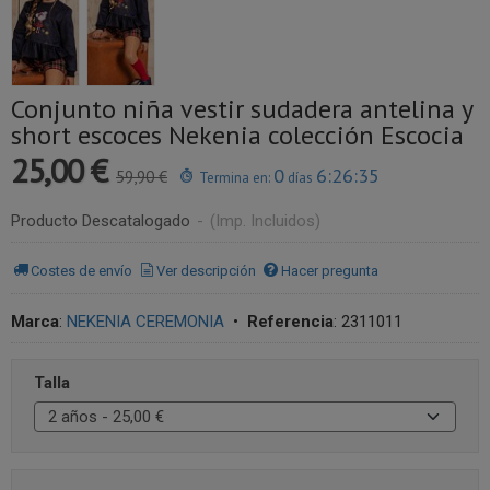
Conjunto niña vestir sudadera antelina y
short escoces Nekenia colección Escocia
25,00 €
0
6:26:35
59,90 €
Termina en:
días
Producto Descatalogado
-
(Imp. Incluidos)
Costes de envío
Ver descripción
Hacer pregunta
Marca
:
NEKENIA CEREMONIA
•
Referencia
:
2311011
Talla