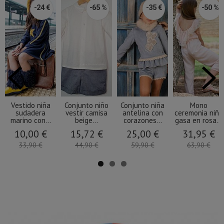
-24 €
-65 %
-35 €
-50 %
Vestido niña
Conjunto niño
Conjunto niña
Mono
sudadera
vestir camisa
antelina con
ceremonia niña
marino con...
beige...
corazones...
gasa en rosa...
10,00 €
15,72 €
25,00 €
31,95 €
33,90 €
44,90 €
59,90 €
63,90 €