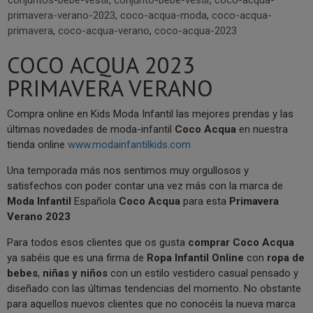
conjuntos-bebe-vestir
,
conjunto-bebe-vestir
,
coco-acqua-
primavera-verano-2023
,
coco-acqua-moda
,
coco-acqua-
primavera
,
coco-acqua-verano
,
coco-acqua-2023
COCO ACQUA 2023
PRIMAVERA VERANO
Compra online en Kids Moda Infantil las mejores prendas y las
últimas novedades de moda-infantil
Coco Acqua
en nuestra
tienda online
www.modainfantilkids.com
Una temporada más nos sentimos muy orgullosos y
satisfechos con poder contar una vez más con la marca de
Moda Infantil
Española
Coco Acqua
para esta
Primavera
Verano 2023
Para todos esos clientes que os gusta
comprar Coco Acqua
ya sabéis que es una firma de
Ropa Infantil Online
con
ropa de
bebes
,
niñas y niños
con un estilo vestidero casual pensado y
diseñado con las últimas tendencias del momento. No obstante
para aquellos nuevos clientes que no conocéis la nueva marca