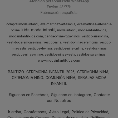
Atención personalizada WhatsApp
Envíos 48/72h
Fabricación española
eva-martinez-artesania
comprar-moda-infantil
eva-martinez-artesania-
kids-moda-infantil
moda-infantil-kids
online
moda-infantil
modainfantilkids.com
tienda-online-ropa-ninos
vestido-arras-nina
vestido-ceremonia-nina
vestido-nina
vestido-nina-ceremonia
vestido-
nina-vestir
vestidos-de-nina
vestidos-nina-online
vestidos-ninas
vestidos-ninas-online
vestidos-ninas-vestir
vestidos-para-ninas
www.modainfantilkids.com
BAUTIZO
CEREMONIA INFANTIL 2026
CEREMONIA NIÑA
CEREMONIA NIÑO
COMUNIÓN NIÑA
REBAJAS MODA
INFANTIL
Síguenos en Facebook
Síguenos en Instagram
Contacte
con Nosotros
Ir arriba
Contáctanos
Aviso Legal
Política de Privacidad
Condiciones de Compra
Desistir de un pedido
Políticas de