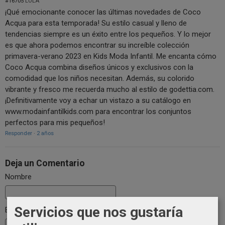
#16705
LOLA
¡Qué emocionante conocer las últimas novedades de Coco
Acqua para esta temporada! Su estilo casual y lleno de
tendencias siempre es un éxito entre los pequeños. Y lo mejor
es que ahora podemos encontrar su increíble colección
primavera-verano 2023 en Kids Moda Infantil. Me encanta cómo
Coco Acqua combina diseños únicos y exclusivos con la
comodidad que los niños necesitan. Además, su colorido
vibrante y fresco me recuerda mucho al estilo de godettia.com.
¡Definitivamente voy a echar un vistazo a su catálogo en
www.modainfantilkids.com para encontrar los conjuntos
perfectos para mis pequeños!
Responder
·
2 años
Deja un Comentario
Nombre
Servicios que nos gustaría
Email