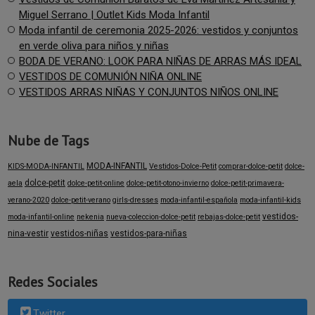
Miguel Serrano | Outlet Kids Moda Infantil
Moda infantil de ceremonia 2025-2026: vestidos y conjuntos
en verde oliva para niños y niñas
BODA DE VERANO: LOOK PARA NIÑAS DE ARRAS MÁS IDEAL
VESTIDOS DE COMUNIÓN NIÑA ONLINE
VESTIDOS ARRAS NIÑAS Y CONJUNTOS NIÑOS ONLINE
Nube de Tags
MODA-INFANTIL
KIDS-MODA-INFANTIL
Vestidos-Dolce-Petit
comprar-dolce-petit
dolce-
dolce-petit
aela
dolce-petit-online
dolce-petit-otono-invierno
dolce-petit-primavera-
verano-2020
dolce-petit-verano
girls-dresses
moda-infantil-española
moda-infantil-kids
vestidos-
moda-infantil-online
nekenia
nueva-coleccion-dolce-petit
rebajas-dolce-petit
nina-vestir
vestidos-niñas
vestidos-para-niñas
Redes Sociales
Twitter