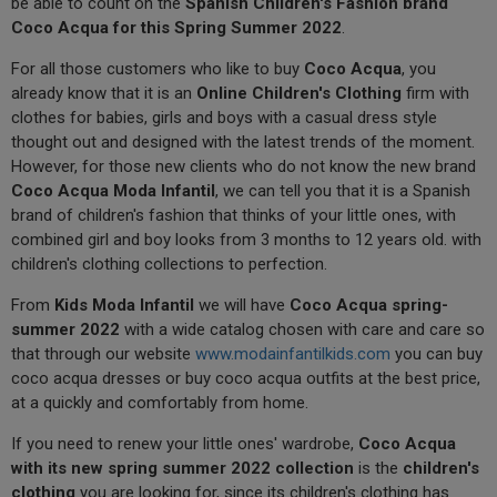
be able to count on the
Spanish Children's Fashion brand
Coco Acqua for this Spring Summer 2022
.
For all those customers who like to buy
Coco Acqua
, you
already know that it is an
Online Children's Clothing
firm with
clothes for babies, girls and boys with a casual dress style
thought out and designed with the latest trends of the moment.
However, for those new clients who do not know the new brand
Coco Acqua Moda Infantil
, we can tell you that it is a Spanish
brand of children's fashion that thinks of your little ones, with
combined girl and boy looks from 3 months to 12 years old. with
children's clothing collections to perfection.
From
Kids Moda Infantil
we will have
Coco Acqua spring-
summer 2022
with a wide catalog chosen with care and care so
that through our website
www.modainfantilkids.com
you can buy
coco acqua dresses or buy coco acqua outfits at the best price,
at a quickly and comfortably from home.
If you need to renew your little ones' wardrobe,
Coco Acqua
with its new spring summer 2022 collection
is the
children's
clothing
you are looking for, since its children's clothing has