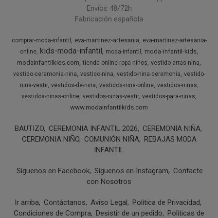
Envíos 48/72h
Fabricación española
eva-martinez-artesania
comprar-moda-infantil
eva-martinez-artesania-
kids-moda-infantil
moda-infantil-kids
online
moda-infantil
modainfantilkids.com
tienda-online-ropa-ninos
vestido-arras-nina
vestido-ceremonia-nina
vestido-nina
vestido-nina-ceremonia
vestido-
nina-vestir
vestidos-de-nina
vestidos-nina-online
vestidos-ninas
vestidos-ninas-online
vestidos-ninas-vestir
vestidos-para-ninas
www.modainfantilkids.com
BAUTIZO
CEREMONIA INFANTIL 2026
CEREMONIA NIÑA
CEREMONIA NIÑO
COMUNIÓN NIÑA
REBAJAS MODA
INFANTIL
Síguenos en Facebook
Síguenos en Instagram
Contacte
con Nosotros
Ir arriba
Contáctanos
Aviso Legal
Política de Privacidad
Condiciones de Compra
Desistir de un pedido
Políticas de