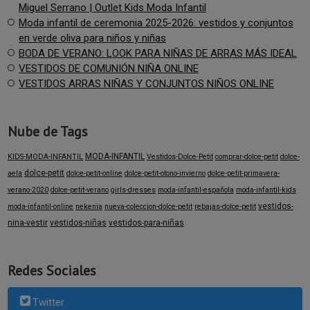
Miguel Serrano | Outlet Kids Moda Infantil
Moda infantil de ceremonia 2025-2026: vestidos y conjuntos
en verde oliva para niños y niñas
BODA DE VERANO: LOOK PARA NIÑAS DE ARRAS MÁS IDEAL
VESTIDOS DE COMUNIÓN NIÑA ONLINE
VESTIDOS ARRAS NIÑAS Y CONJUNTOS NIÑOS ONLINE
Nube de Tags
MODA-INFANTIL
KIDS-MODA-INFANTIL
Vestidos-Dolce-Petit
comprar-dolce-petit
dolce-
dolce-petit
aela
dolce-petit-online
dolce-petit-otono-invierno
dolce-petit-primavera-
verano-2020
dolce-petit-verano
girls-dresses
moda-infantil-española
moda-infantil-kids
vestidos-
moda-infantil-online
nekenia
nueva-coleccion-dolce-petit
rebajas-dolce-petit
nina-vestir
vestidos-niñas
vestidos-para-niñas
Redes Sociales
Twitter