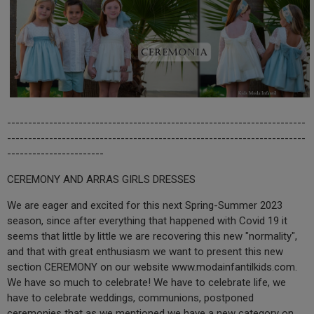
-----------------------------------------------------------------------
-----------------------------------------------------------------------
-----------------------
CEREMONY AND ARRAS GIRLS DRESSES
We are eager and excited for this next Spring-Summer 2023
season, since after everything that happened with Covid 19 it
seems that little by little we are recovering this new "normality",
and that with great enthusiasm we want to present this new
section CEREMONY on our website www.modainfantilkids.com.
We have so much to celebrate! We have to celebrate life, we
have to celebrate weddings, communions, postponed
ceremonies that as we mentioned we have a new category on