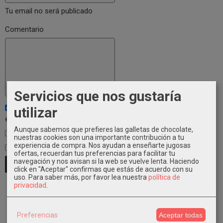
Tu email no será publicado
Comentario
Servicios que nos gustaría
Notificarme de los próximos comentarios de este artículo vía
utilizar
email
Aunque sabemos que prefieres las galletas de chocolate,
Notificarme de los próximos artículos por email
nuestras cookies son una importante contribución a tu
experiencia de compra. Nos ayudan a enseñarte jugosas
He leído y acepto el
Tratamiento de datos
.
ofertas, recuerdan tus preferencias para facilitar tu
navegación y nos avisan si la web se vuelve lenta. Haciendo
click en "Aceptar" confirmas que estás de acuerdo con su
uso.
Para saber más, por favor lea nuestra
política de
privacidad
.
Preferencias
Aceptar todas