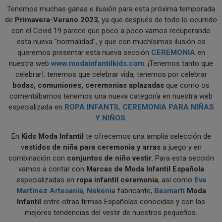
Tenemos muchas ganas e ilusión para esta próxima temporada
de
Primavera-Verano 2023
, ya que después de todo lo ocurrido
con el Covid 19 parece que poco a poco vamos recuperando
esta nueva "normalidad", y que con muchísimas ilusión os
queremos presentar esta nueva sección
CEREMONIA
en
nuestra web
www.modainfantilkids.com
. ¡Tenemos tanto que
celebrar!, tenemos que celebrar vida, tenemos por celebrar
bodas, comuniones, ceremonias aplazadas
que como os
comentábamos tenemos una nueva categoría en nuestra web
especializada en
ROPA INFANTIL CEREMONIA PARA NIÑAS
Y NIÑOS
.
En
Kids Moda Infantil
te ofrecemos una amplia selección de
v
estidos de niña para ceremonia y arras
a juego y en
combinación con
conjuntos de niño vestir
. Para esta sección
vamos a contar con
Marcas de Moda Infantil Española
especializadas en
ropa infantil ceremonia
, así como
Eva
Martínez Artesanía
,
Nekenia
fabricante,
Basmartí
Moda
Infantil
entre otras firmas Españolas conocidas y con las
mejores tendencias del vestir de nuestros pequeños.