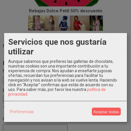
Rebajas Dolce Petit 50% descuento
Vestidos niña invierno 2022-2023 gran selección
Servicios que nos gustaría
No se encontraron resultados.
utilizar
Aunque sabemos que prefieres las galletas de chocolate,
Deja un Comentario
nuestras cookies son una importante contribución a tu
experiencia de compra. Nos ayudan a enseñarte jugosas
Nombre
ofertas, recuerdan tus preferencias para facilitar tu
navegación y nos avisan si la web se vuelve lenta. Haciendo
click en "Aceptar" confirmas que estás de acuerdo con su
uso.
Para saber más, por favor lea nuestra
política de
Email
privacidad
.
Tu email no será publicado
Preferencias
Aceptar todas
Comentario