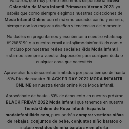
vosotros, que muy pronto tendremos disponible la
Nueva
Colección de Moda Infantil Primavera-Verano 2023
, ya
sabéis que como siempre elegimos nuestras colecciones de
Moda Infantil Online
con el máximo cuidado, cariño y esmero,
siempre con los mejores diseños y tendencias del momento.
No dudéis en preguntarnos y escribirnos a nuestro whatsaap
692685190 o a nuestro email a
info@modainfantilkids.com
o
incluso por nuestras
redes sociales Kids Moda Infantil
,
estamos siempre a vuestra disposición para cualquier duda o
cualquier cosa que necesitéis.
Aprovechar los descuentos limitados por poco tiempo de hasta
-50% Dto. de nuestro
BLACK FRIDAY 2022 MODA INFANTIL
ONLINE
en nuestra tienda online Kids Moda Infantil.
Aprovéchate de hasta -50% de descuento en nuestro próximo
BLACK FRIDAY 2022 Moda Infantil
que tenemos en nuestra
Tienda Online de Ropa Infantil Española
modainfantilkids.com
, pues podrás
comprar vestidos niñas
de rebajas
,
conjuntos de bebe, conjuntos niño baratos
o
incluso
vestidos de niña baratos y en oferta
.