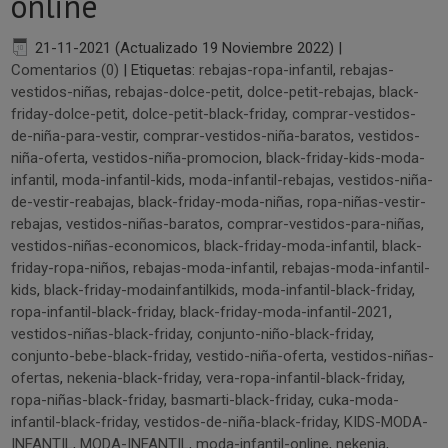
online
21-11-2021 (Actualizado 19 Noviembre 2022)
|
Comentarios (0)
|
Etiquetas:
rebajas-ropa-infantil
,
rebajas-
vestidos-niñas
,
rebajas-dolce-petit
,
dolce-petit-rebajas
,
black-
friday-dolce-petit
,
dolce-petit-black-friday
,
comprar-vestidos-
de-niña-para-vestir
,
comprar-vestidos-niña-baratos
,
vestidos-
niña-oferta
,
vestidos-niña-promocion
,
black-friday-kids-moda-
infantil
,
moda-infantil-kids
,
moda-infantil-rebajas
,
vestidos-niña-
de-vestir-reabajas
,
black-friday-moda-niñas
,
ropa-niñas-vestir-
rebajas
,
vestidos-niñas-baratos
,
comprar-vestidos-para-niñas
,
vestidos-niñas-economicos
,
black-friday-moda-infantil
,
black-
friday-ropa-niños
,
rebajas-moda-infantil
,
rebajas-moda-infantil-
kids
,
black-friday-modainfantilkids
,
moda-infantil-black-friday
,
ropa-infantil-black-friday
,
black-friday-moda-infantil-2021
,
vestidos-niñas-black-friday
,
conjunto-niño-black-friday
,
conjunto-bebe-black-friday
,
vestido-niña-oferta
,
vestidos-niñas-
ofertas
,
nekenia-black-friday
,
vera-ropa-infantil-black-friday
,
ropa-niñas-black-friday
,
basmarti-black-friday
,
cuka-moda-
infantil-black-friday
,
vestidos-de-niña-black-friday
,
KIDS-MODA-
INFANTIL
,
MODA-INFANTIL
,
moda-infantil-online
,
nekenia
,