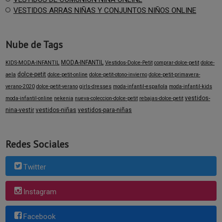
VESTIDOS ARRAS NIÑAS Y CONJUNTOS NIÑOS ONLINE
Nube de Tags
MODA-INFANTIL
KIDS-MODA-INFANTIL
Vestidos-Dolce-Petit
comprar-dolce-petit
dolce-
dolce-petit
aela
dolce-petit-online
dolce-petit-otono-invierno
dolce-petit-primavera-
verano-2020
dolce-petit-verano
girls-dresses
moda-infantil-española
moda-infantil-kids
vestidos-
moda-infantil-online
nekenia
nueva-coleccion-dolce-petit
rebajas-dolce-petit
nina-vestir
vestidos-niñas
vestidos-para-niñas
Redes Sociales
Twitter
Instagram
Facebook