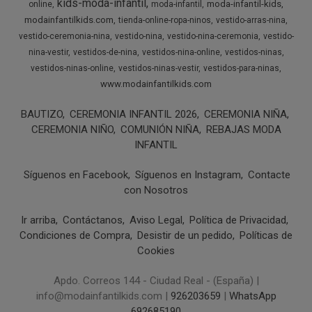
kids-moda-infantil
moda-infantil-kids
online
moda-infantil
modainfantilkids.com
tienda-online-ropa-ninos
vestido-arras-nina
vestido-ceremonia-nina
vestido-nina
vestido-nina-ceremonia
vestido-
nina-vestir
vestidos-de-nina
vestidos-nina-online
vestidos-ninas
vestidos-ninas-online
vestidos-ninas-vestir
vestidos-para-ninas
www.modainfantilkids.com
BAUTIZO
CEREMONIA INFANTIL 2026
CEREMONIA NIÑA
CEREMONIA NIÑO
COMUNIÓN NIÑA
REBAJAS MODA
INFANTIL
Síguenos en Facebook
Síguenos en Instagram
Contacte
con Nosotros
Ir arriba
Contáctanos
Aviso Legal
Política de Privacidad
Condiciones de Compra
Desistir de un pedido
Políticas de
Cookies
Apdo. Correos 144 - Ciudad Real - (España) |
info@modainfantilkids.com |
926203659
|
WhatsApp
692685190