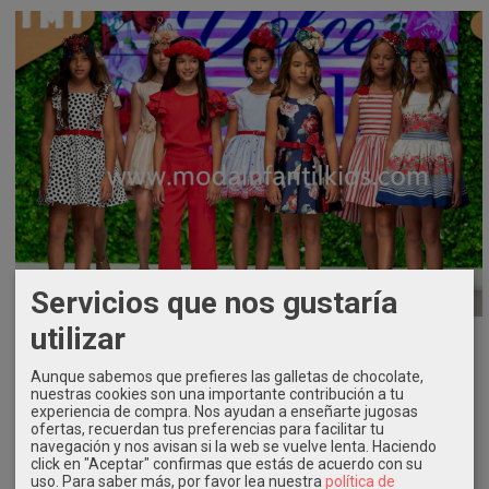
Servicios que nos gustaría
utilizar
Aunque sabemos que prefieres las galletas de chocolate,
nuestras cookies son una importante contribución a tu
Próximamente toda la Colección Primavera-Verano 2020 Dolce
experiencia de compra. Nos ayudan a enseñarte jugosas
Petit y Dolce Aela disponible en
Kids Moda Infantil
ofertas, recuerdan tus preferencias para facilitar tu
modainfantilkids.com
navegación y nos avisan si la web se vuelve lenta. Haciendo
click en "Aceptar" confirmas que estás de acuerdo con su
uso.
Para saber más, por favor lea nuestra
política de
Desde Kids Moda Infantil os facilitamos el poder comprar