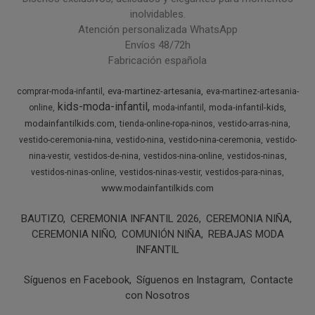
inolvidables.
Atención personalizada WhatsApp
Envíos 48/72h
Fabricación española
eva-martinez-artesania
comprar-moda-infantil
eva-martinez-artesania-
kids-moda-infantil
moda-infantil-kids
online
moda-infantil
modainfantilkids.com
tienda-online-ropa-ninos
vestido-arras-nina
vestido-ceremonia-nina
vestido-nina
vestido-nina-ceremonia
vestido-
nina-vestir
vestidos-de-nina
vestidos-nina-online
vestidos-ninas
vestidos-ninas-online
vestidos-ninas-vestir
vestidos-para-ninas
www.modainfantilkids.com
BAUTIZO
CEREMONIA INFANTIL 2026
CEREMONIA NIÑA
CEREMONIA NIÑO
COMUNIÓN NIÑA
REBAJAS MODA
INFANTIL
Síguenos en Facebook
Síguenos en Instagram
Contacte
con Nosotros