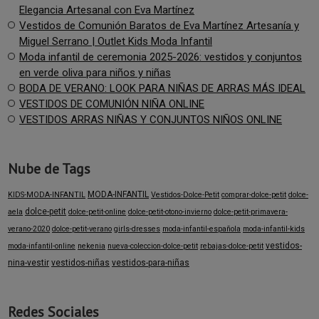
Elegancia Artesanal con Eva Martínez
Vestidos de Comunión Baratos de Eva Martínez Artesanía y
Miguel Serrano | Outlet Kids Moda Infantil
Moda infantil de ceremonia 2025-2026: vestidos y conjuntos
en verde oliva para niños y niñas
BODA DE VERANO: LOOK PARA NIÑAS DE ARRAS MÁS IDEAL
VESTIDOS DE COMUNIÓN NIÑA ONLINE
VESTIDOS ARRAS NIÑAS Y CONJUNTOS NIÑOS ONLINE
Nube de Tags
MODA-INFANTIL
KIDS-MODA-INFANTIL
Vestidos-Dolce-Petit
comprar-dolce-petit
dolce-
dolce-petit
aela
dolce-petit-online
dolce-petit-otono-invierno
dolce-petit-primavera-
verano-2020
dolce-petit-verano
girls-dresses
moda-infantil-española
moda-infantil-kids
vestidos-
moda-infantil-online
nekenia
nueva-coleccion-dolce-petit
rebajas-dolce-petit
nina-vestir
vestidos-niñas
vestidos-para-niñas
Redes Sociales