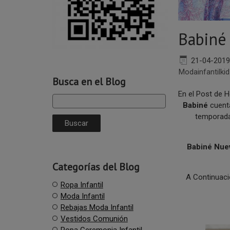
Babiné
21-04-2019
Modainfantilki
Busca en el Blog
En el Post de 
Babiné
cuenta
temporada
Babiné Nue
Categorías del Blog
A Continuac
Ropa Infantil
Moda Infantil
Rebajas Moda Infantil
Vestidos Comunión
Ropa Ceremonia Infantil