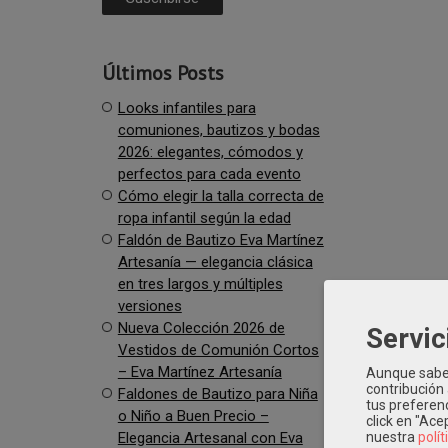
Últimos Posts
Looks infantiles para
comuniones, bautizos y bodas
2026: elegantes, cómodos y
perfectos para cada evento
Cómo elegir la talla correcta de
ropa infantil según la edad
Faldón de Bautizo Eva Martínez
Artesanía — elegancia clásica
en tres largos y múltiples
versiones
Nueva Colección 2026 de
Servic
Vestidos de Comunión Cortos
– Eva Martínez Artesanía
Aunque sabem
contribución
Faldones de Bautizo para Niña
tus preferenc
o Niño a Buen Precio –
click en "Ac
Elegancia Artesanal con Eva
nuestra
polít