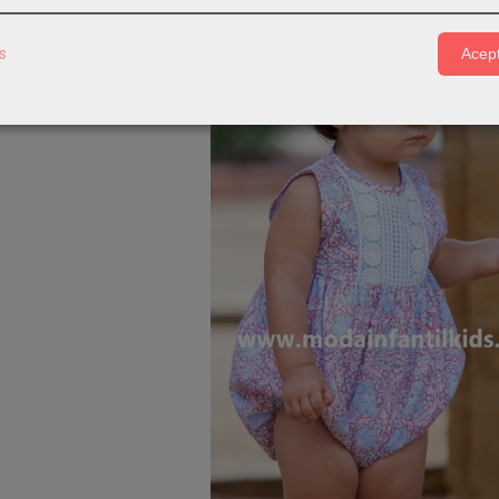
s
Acept