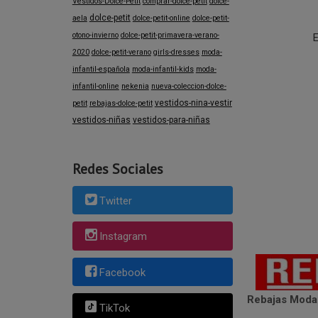
Vestidos-Dolce-Petit
comprar-dolce-petit
dolce-
dolce-petit
aela
dolce-petit-online
dolce-petit-
otono-invierno
dolce-petit-primavera-verano-
E
2020
dolce-petit-verano
girls-dresses
moda-
infantil-española
moda-infantil-kids
moda-
infantil-online
nekenia
nueva-coleccion-dolce-
vestidos-nina-vestir
petit
rebajas-dolce-petit
vestidos-niñas
vestidos-para-niñas
Redes Sociales
Twitter
Instagram
Facebook
Rebajas Moda 
TikTok