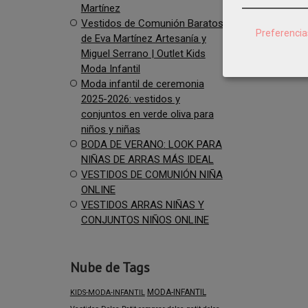
Martínez
Vestidos de Comunión Baratos
Preferencia
de Eva Martínez Artesanía y
Miguel Serrano | Outlet Kids
Moda Infantil
Moda infantil de ceremonia
2025-2026: vestidos y
conjuntos en verde oliva para
niños y niñas
BODA DE VERANO: LOOK PARA
NIÑAS DE ARRAS MÁS IDEAL
VESTIDOS DE COMUNIÓN NIÑA
ONLINE
VESTIDOS ARRAS NIÑAS Y
CONJUNTOS NIÑOS ONLINE
Nube de Tags
MODA-INFANTIL
KIDS-MODA-INFANTIL