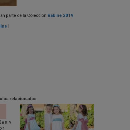
an parte de la Colección
Babiné 2019
line
|
culos relacionados
:
ÑAS Y
23