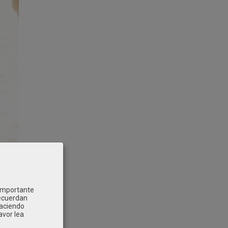
 importante
recuerdan
Haciendo
avor lea