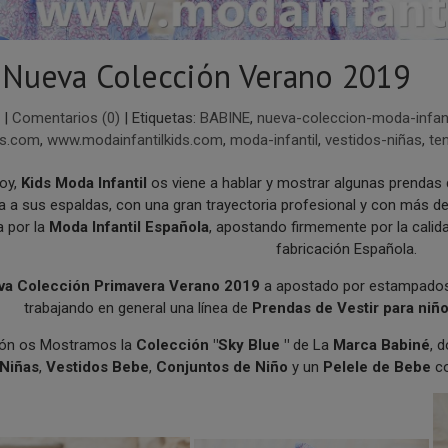
 Nueva Colección Verano 2019
|
Comentarios (0)
|
Etiquetas:
BABINE
,
nueva-coleccion-moda-infant
ds.com
,
www.modainfantilkids.com
,
moda-infantil
,
vestidos-niñas
,
te
Hoy,
Kids Moda Infantil
os viene a hablar y mostrar algunas prendas 
 a sus espaldas, con una gran trayectoria profesional y con más d
 por la
Moda Infantil Española
, apostando firmemente por la calid
fabricación Española.
va Colección Primavera Verano 2019
a apostado por estampados l
trabajando en general una línea de
Prendas de Vestir para niño
ión os Mostramos la
Colección "Sky Blue "
de La
Marca Babiné
, 
Niñas
,
Vestidos Bebe
,
Conjuntos de Niño
y un
Pelele de Bebe
co