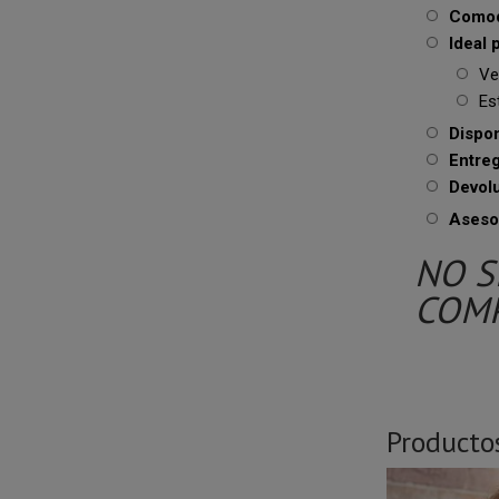
Comod
Ideal 
Ves
Est
Dispon
Entreg
Devol
Aseso
NO S
COMP
Producto