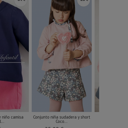
 niño camisa
Conjunto niña sudadera y short
Conjunto niña
...
Coco...
falda.