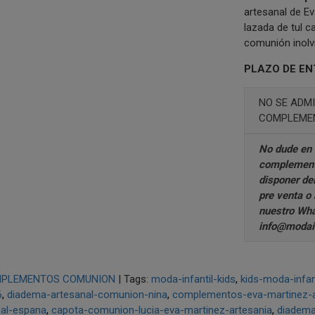
artesanal de Ev
lazada de tul c
comunión inolvi
PLAZO DE EN
NO SE ADMI
COMPLEMEN
No dude en 
complement
disponer de
pre venta o
nuestro
Wha
info@modain
PLEMENTOS COMUNION
|
Tags:
moda-infantil-kids
kids-moda-infan
6
diadema-artesanal-comunion-nina
complementos-eva-martinez-a
nal-espana
capota-comunion-lucia-eva-martinez-artesania
diadem