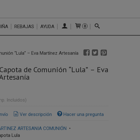
NIÑA
REBAJAS
AYUDA
0
nión “Lula” – Eva Martínez Artesanía
Capota de Comunión “Lula” – Eva
Artesanía
mp. Incluidos)
nvío
Ver descripción
Hacer una pregunta
ARTINEZ ARTESANIA COMUNIÓN
•
pota Lula