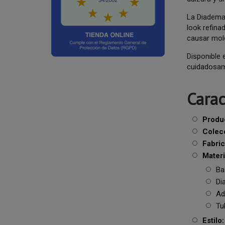
La Diadema
look refina
causar mole
Disponible
cuidadosame
Carac
Produ
Colec
Fabric
Materi
Bas
Di
Ado
Tul
Estilo: