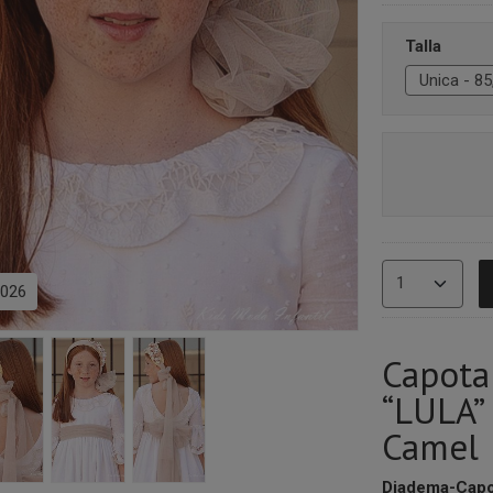
Talla
026
Capot
“LULA”
Camel
Diadema-Capo