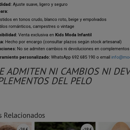
idad:
Ajuste suave, ligero y seguro
para:
tidos en tonos crudo, blanco roto, beige y empolvados
ilos románticos, campestres o vintage
ibilidad:
Venta exclusiva en
Kids Moda Infantil
a:
Hecho por encargo (consultar plazos según stock artesanal)
uciones:
No se admiten cambios ni devoluciones en complementos 
ramiento personalizado:
WhatsApp 692 685 190 o email
info@mod
E ADMITEN NI CAMBIOS NI DE
LEMENTOS DEL PELO
s Relacionados
-24 €
-18 €