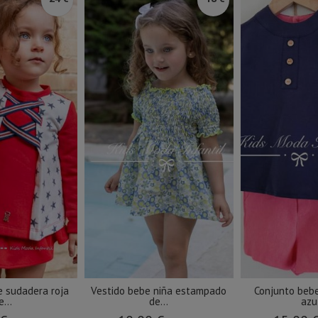
e sudadera roja
Vestido bebe niña estampado
Conjunto bebe
e...
de...
azul