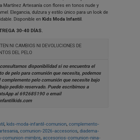
a Martínez Artesanía con flores en tonos nude y
amel. Elegancia, dulzura y estilo único para un look de
dable. Disponible en
Kids Moda Infantil
.
TREGA 30-40 DÍAS.
TEN NI CAMBIOS NI DEVOLUCIONES DE
TOS DEL PELO
consultarnos disponibilidad si no encuentra el
o de pelo para comunión que necesita, podemos
l complemento pelo comunión que necesite bajo
 bajo pedido reservado. Puede escribirnos a
tsApp al 692685190
o email
fantilkids.com
til
kids-moda-infantil-comunion
complemento-
rtesania
comunion-2026-accesorios
diadema-
a-comunion-mimbre
accesorios-comunion-nina-