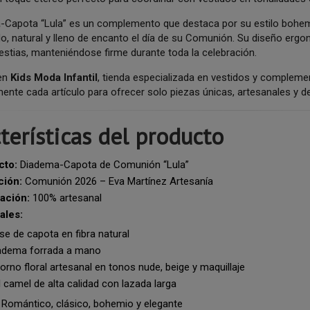
-Capota “Lula” es un complemento que destaca por su estilo bohemi
do, natural y lleno de encanto el día de su Comunión. Su diseño e
stias, manteniéndose firme durante toda la celebración.
 en
Kids Moda Infantil
, tienda especializada en vestidos y comple
nte cada artículo para ofrecer solo piezas únicas, artesanales y d
terísticas del producto
cto:
Diadema-Capota de Comunión “Lula”
ción:
Comunión 2026 – Eva Martínez Artesanía
ación:
100% artesanal
ales:
e de capota en fibra natural
adema forrada a mano
rno floral artesanal en tonos nude, beige y maquillaje
 camel de alta calidad con lazada larga
Romántico, clásico, bohemio y elegante