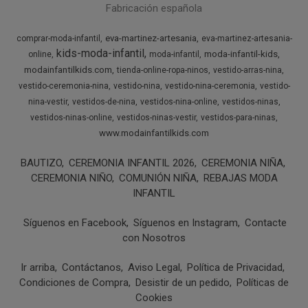
Fabricación española
eva-martinez-artesania
comprar-moda-infantil
eva-martinez-artesania-
kids-moda-infantil
moda-infantil-kids
online
moda-infantil
modainfantilkids.com
tienda-online-ropa-ninos
vestido-arras-nina
vestido-ceremonia-nina
vestido-nina
vestido-nina-ceremonia
vestido-
nina-vestir
vestidos-de-nina
vestidos-nina-online
vestidos-ninas
vestidos-ninas-online
vestidos-ninas-vestir
vestidos-para-ninas
www.modainfantilkids.com
BAUTIZO
CEREMONIA INFANTIL 2026
CEREMONIA NIÑA
CEREMONIA NIÑO
COMUNIÓN NIÑA
REBAJAS MODA
INFANTIL
Síguenos en Facebook
Síguenos en Instagram
Contacte
con Nosotros
Ir arriba
Contáctanos
Aviso Legal
Política de Privacidad
Condiciones de Compra
Desistir de un pedido
Políticas de
Cookies