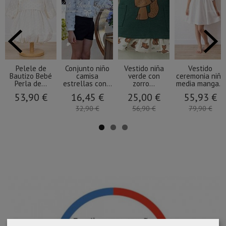
Pelele de
Conjunto niño
Vestido niña
Vestido
Bautizo Bebé
camisa
verde con
ceremonia niña
Perla de...
estrellas con...
zorro...
media manga...
53,90 €
16,45 €
25,00 €
55,93 €
32,90 €
56,90 €
79,90 €