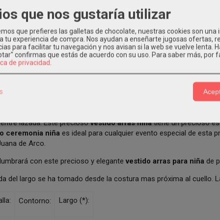
ios que nos gustaría utilizar
os que prefieres las galletas de chocolate, nuestras cookies son una
PCIÓN
COSTES DE ENVÍO
COMENTARIOS
 a tu experiencia de compra. Nos ayudan a enseñarte jugosas ofertas, 
ias para facilitar tu navegación y nos avisan si la web se vuelve lenta. 
eptar" confirmas que estás de acuerdo con su uso.
Para saber más, por f
ica de privacidad
.
DO NIÑA CEREMONIA BASMARTÍ EN KID
estido ceremonia niña
de talle alto con falda de vuelo, con cuerpo
s
Acept
cuello redondeado con volante, con bonito fajín de tul azul empolv
lda de vuelo confeccionada en tejido plumeti blanco con una bonita t
entre lazada. Este precioso
vestido arras niña
tiene un precioso esc
do ceremonia niña
es ideal para cualquier evento especial de esta p
Juana de Arco.
slumbrará con este precioso y elegante
vestido arras para niña
de p
da del largo se ha tomado desde la costura mas próxima al cuello.
lla:
Largo (*):
Contorno: