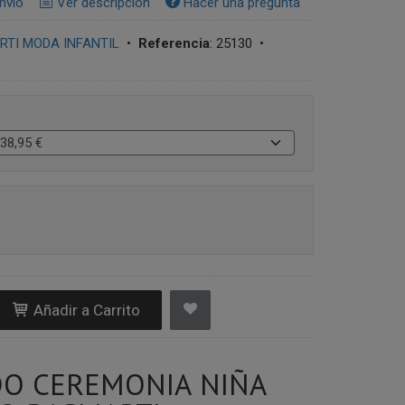
nvío
Ver descripción
Hacer una pregunta
TI MODA INFANTIL
•
Referencia
:
25130
•
Añadir a Carrito
DO CEREMONIA NIÑA