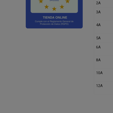
2A
3A
4A
5A
6A
8A
10A
12A