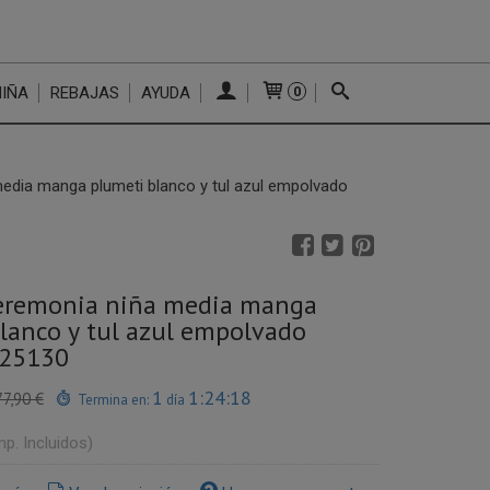
NIÑA
REBAJAS
AYUDA
0
edia manga plumeti blanco y tul azul empolvado
ceremonia niña media manga
lanco y tul azul empolvado
 25130
1
1:24:17
77,90 €
Termina en:
día
mp. Incluidos)