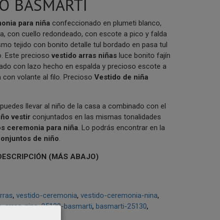
O BASMARTI
onia para niña
confeccionado en plumeti blanco,
, con cuello redondeado, con escote a pico y falda
mo tejido con bonito detalle tul bordado en pasa tul
. Este precioso
vestido arras niñas
luce bonito fajín
vado con lazo hecho en espalda y precioso escote a
 con volante al filo. Precioso
V
estido de niña
puedes llevar al niño de la casa a combinado con el
iño vestir
conjuntados en las mismas tonalidades
os ceremonia para niña
. Lo podrás encontrar en la
conjuntos de niño
.
DESCRIPCIÓN (MÁS ABAJO)
rras
vestido-ceremonia
vestido-ceremonia-nina
o-arras-nina
25130-basmarti
basmarti-25130