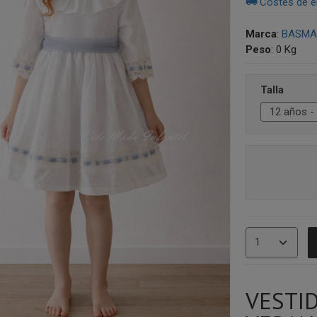
Costes de e
Marca
:
BASMAR
Peso
:
0 Kg
Talla
VESTI