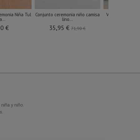
emonia Niña Tul
Conjunto ceremonia niño camisa
Vestido ceremon
...
lino...
manga
90 €
35,95 €
65,34 €
71,90 €
niña y niño.
s.