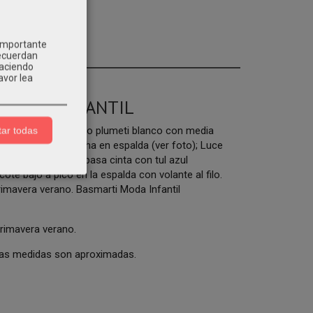
 importante
recuerdan
Haciendo
avor lea
S MODA INFANTIL
 en un precioso tejido plumeti blanco con media
ar todas
ado con lazada hecha en espalda (ver foto); Luce
ira de tul bordada pasa cinta con tul azul
ote bajo a pico en la espalda con volante al filo.
rimavera verano. Basmarti Moda Infantil
rimavera verano.
 Las medidas son aproximadas.