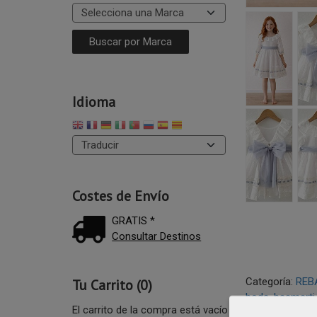
Idioma
Costes de Envío
GRATIS *
Consultar Destinos
Categoría:
REB
Tu Carrito (0)
boda
basmarti
El carrito de la compra está vacío
vestido-ceremo