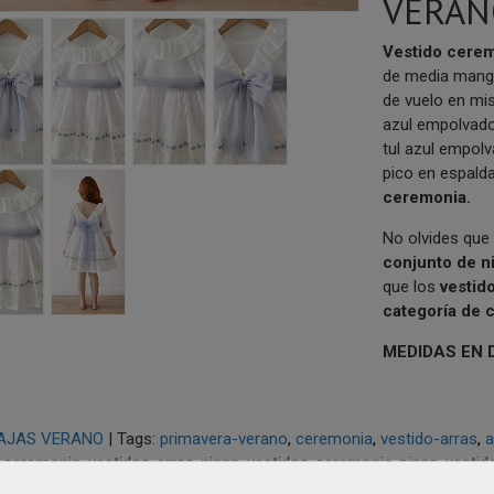
VERAN
V
estido cerem
de media manga
de vuelo en mis
azul empolvado
tul azul empol
pico en espalda
ceremonia.
No olvides que 
conjunto de n
que los
vestid
categoría de 
MEDIDAS EN 
AJAS VERANO
|
Tags:
primavera-verano
ceremonia
vestido-arras
a
-ceremonia
vestidos-arras-ninas
vestidos-ceremonia-ninas
vestid
nia-azul
vestido-arras-tul-azul
|
Comentarios