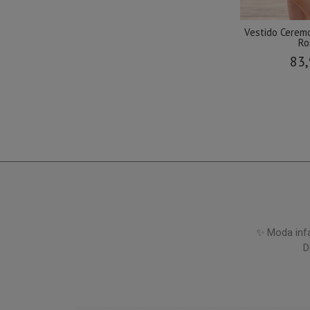
Vestido Ceremo
Ro
83,
✨ Moda infa
D