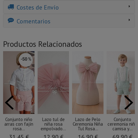
Costes de Envío
Comentarios
Productos Relacionados
-50 %
Conjunto niño
Lazo tul de
Lazo de Pelo
Conjunto
arras con fajín
niña rosa
Ceremonia Niña
ceremonia niño
rosa...
empolvado...
Tul Rosa...
camisa y...
31,45 €
12,90 €
16,90 €
69,90 €