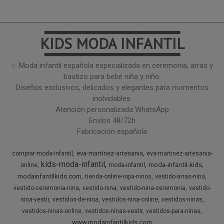
━━━━━━━━━━━━━━━
KIDS MODA INFANTIL
━━━━━━━━━━━━━━━
✨ Moda infantil española especializada en ceremonia, arras y
bautizo para bebé niña y niño.
Diseños exclusivos, delicados y elegantes para momentos
inolvidables.
Atención personalizada WhatsApp
Envíos 48/72h
Fabricación española
eva-martinez-artesania
comprar-moda-infantil
eva-martinez-artesania-
kids-moda-infantil
moda-infantil-kids
online
moda-infantil
modainfantilkids.com
tienda-online-ropa-ninos
vestido-arras-nina
vestido-ceremonia-nina
vestido-nina
vestido-nina-ceremonia
vestido-
nina-vestir
vestidos-de-nina
vestidos-nina-online
vestidos-ninas
vestidos-ninas-online
vestidos-ninas-vestir
vestidos-para-ninas
www.modainfantilkids.com