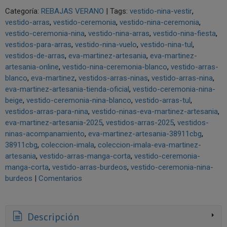
Categoría:
REBAJAS VERANO
|
Tags:
vestido-nina-vestir
vestido-arras
vestido-ceremonia
vestido-nina-ceremonia
vestido-ceremonia-nina
vestido-nina-arras
vestido-nina-fiesta
vestidos-para-arras
vestido-nina-vuelo
vestido-nina-tul
vestidos-de-arras
eva-martinez-artesania
eva-martinez-
artesania-online
vestido-nina-ceremonia-blanco
vestido-arras-
blanco
eva-martinez
vestidos-arras-ninas
vestido-arras-nina
eva-martinez-artesania-tienda-oficial
vestido-ceremonia-nina-
beige
vestido-ceremonia-nina-blanco
vestido-arras-tul
vestidos-arras-para-nina
vestido-ninas-eva-martinez-artesania
eva-martinez-artesania-2025
vestidos-arras-2025
vestidos-
ninas-acompanamiento
eva-martinez-artesania-38911cbg
38911cbg
coleccion-imala
coleccion-imala-eva-martinez-
artesania
vestido-arras-manga-corta
vestido-ceremonia-
manga-corta
vestido-arras-burdeos
vestido-ceremonia-nina-
burdeos
|
Comentarios
Descripción