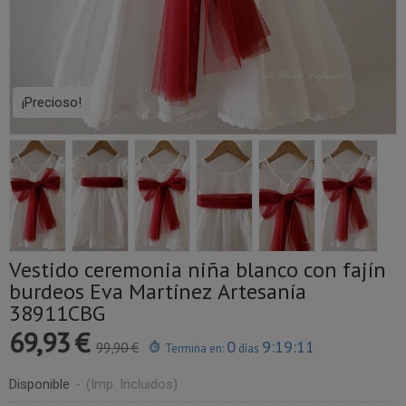
¡Precioso!
Vestido ceremonia niña blanco con fajín
burdeos Eva Martínez Artesanía
38911CBG
69,93 €
0
9:19:11
99,90 €
Termina en:
días
Disponible
-
(Imp. Incluidos)