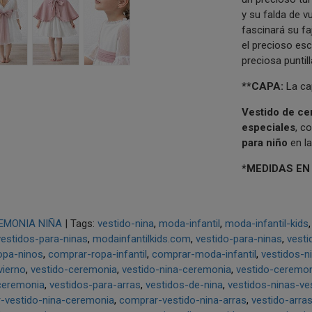
y su falda de v
fascinará su f
el precioso es
preciosa puntil
**CAPA:
La cap
Vestido de ce
especiales
, c
para niño
en l
*MEDIDAS EN
EMONIA NIÑA
|
Tags:
vestido-nina
moda-infantil
moda-infantil-kids
vestidos-para-ninas
modainfantilkids.com
vestido-para-ninas
vesti
ropa-ninos
comprar-ropa-infantil
comprar-moda-infantil
vestidos-n
vierno
vestido-ceremonia
vestido-nina-ceremonia
vestido-ceremon
ceremonia
vestidos-para-arras
vestidos-de-nina
vestidos-ninas-ves
-vestido-nina-ceremonia
comprar-vestido-nina-arras
vestido-arra