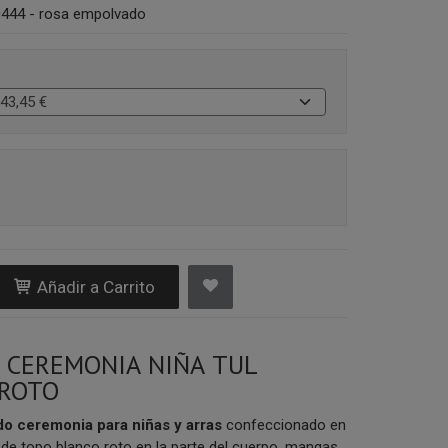
444 - rosa empolvado
Añadir a Carrito
 CEREMONIA NIÑA TUL
 ROTO
do ceremonia para niñas y arras
confeccionado en
 de topo blanco roto en la parte del cuerpo, mangas