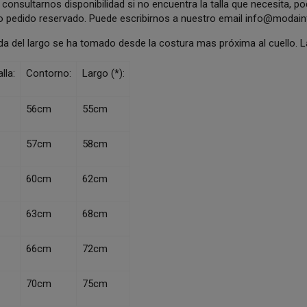
consultarnos disponibilidad si no encuentra la talla que necesita, p
o pedido reservado. Puede escribirnos a nuestro email
info@modainf
da del largo se ha tomado desde la costura mas próxima al cuello.
lla:
Contorno:
Largo (*):
56cm
55cm
57cm
58cm
60cm
62cm
63cm
68cm
66cm
72cm
70cm
75cm