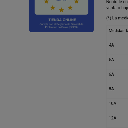
No dude en 
venta o baj
(*) La medi
Medidas ta
4A
5A
6A
8A
10A
12A