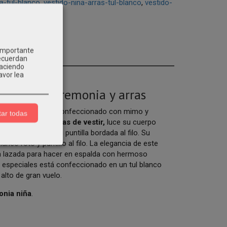
a-tul-blanco
vestido-nina-arras-tul-blanco
vestido-
tarios
 importante
recuerdan
Haciendo
avor lea
olección ceremonia y arras
ecioso y elegante, confeccionado con mimo y
ar todas
oso
vestido niña arras de vestir,
luce su cuerpo
oto de topos con puntilla bordada al filo. Su
anco roto y puntillo al filo. La elegancia de este
an lazada para hacer en espalda con hermoso
s especiales está confeccionado en un tul blanco
alto de gran vuelo.
onia niña
.