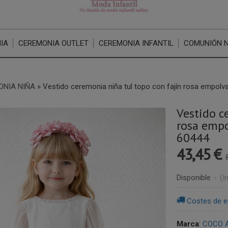
IA
CEREMONIA OUTLET
CEREMONIA INFANTIL
COMUNIÓN 
ONIA NIÑA
»
Vestido ceremonia niña tul topo con fajín rosa empo
Vestido c
rosa emp
60444
43,45 €
Disponible
-
(I
Costes de e
Marca
:
COCO 