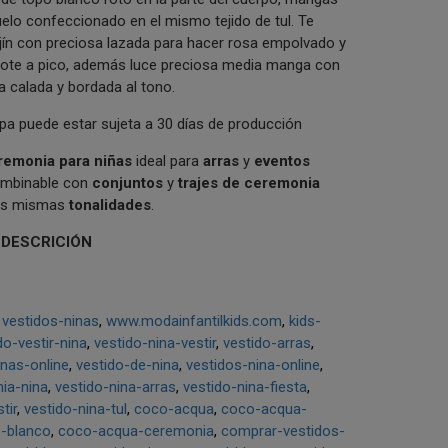
uelo confeccionado en el mismo tejido de tul. Te
ajín con preciosa lazada para hacer rosa empolvado y
cote a pico, además luce preciosa media manga con
la calada y bordada al tono.
a puede estar sujeta a 30 días de producción
remonia para niñas
ideal para
arras
y
eventos
ombinable con
conjuntos
y
trajes de ceremonia
as mismas
tonalidades
.
 DESCRICIÓN
vestidos-ninas
www.modainfantilkids.com
kids-
do-vestir-nina
vestido-nina-vestir
vestido-arras
inas-online
vestido-de-nina
vestidos-nina-online
ia-nina
vestido-nina-arras
vestido-nina-fiesta
tir
vestido-nina-tul
coco-acqua
coco-acqua-
s-blanco
coco-acqua-ceremonia
comprar-vestidos-