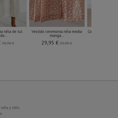
a niña de tul
Vestido ceremonia niña media
Conjunto ceremon
do...
manga...
y...
€
29,95 €
69,9
78,90 €
59,90 €
niña y niño.
s.