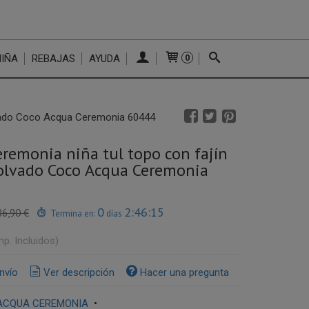
NIÑA
REBAJAS
AYUDA
0
lvado Coco Acqua Ceremonia 60444
eremonia niña tul topo con fajín
olvado Coco Acqua Ceremonia
0
2:46:14
86,90 €
Termina en:
días
mp. Incluidos)
nvío
Ver descripción
Hacer una pregunta
ACQUA CEREMONIA
•