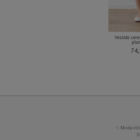
Vestido cer
plum
74,
✨ Moda infa
D