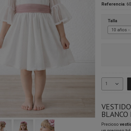
Referencia
:
60
Talla
VESTIDO
BLANCO
Precioso
vesti
un precioso tul