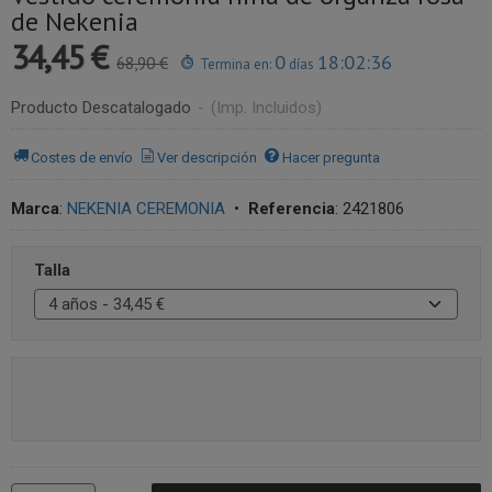
de Nekenia
34,45 €
0
18:02:36
68,90 €
Termina en:
días
Producto Descatalogado
-
(Imp. Incluidos)
Costes de envío
Ver descripción
Hacer pregunta
Marca
:
NEKENIA CEREMONIA
•
Referencia
:
2421806
Talla