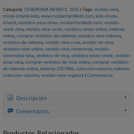
Categoría:
CEREMONIA INFANTIL 2026
|
Tags:
vestido-nina
moda-infantil-kids
www.modainfantilkids.com
kids-moda-
infantil
vestidos-para-ninas
modainfantilkids.com
vestido-
vestir-nina
vestido-nina-vestir
vestidos-ninas-online
nekenia-
online
comprar-vestidos-de-nekenia
vestidos-nina-nekenia
vestidos-de-nekenia
vestido-nina-rosa
vestido-de-nina
vestidos-nina-online
vestido-nina-ceremonia
vestido-
ceremonia-nina
vestidos-de-nina
vestidos-ninas-vestir
vestido-
arras-nina
comprar-vestidos-de-nina-online
comprar-vestidos-
de-nekenia-online
nekenia-2421806
coleccion-saturno
nekenia-
coleccion-saturno
vestido-nina-organza
|
Comentarios
Descripción
Comentarios
Productos Relacionados