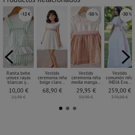
-12 €
-50 %
-30 %
Ranita bebe
Vestido
Vestido
Vestido
unisex rayas
ceremonia niña
ceremonia niña
comunión niña
blancas y...
beige claro...
media manga...
INDIA Eva...
10,00 €
68,90 €
29,95 €
259,00 €
21,90 €
59,90 €
370,00 €