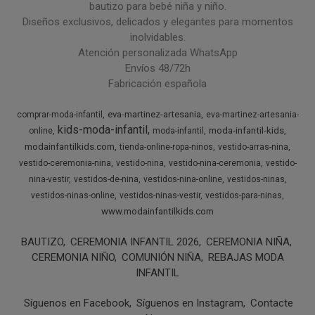
bautizo para bebé niña y niño.
Diseños exclusivos, delicados y elegantes para momentos
inolvidables.
Atención personalizada WhatsApp
Envíos 48/72h
Fabricación española
eva-martinez-artesania
comprar-moda-infantil
eva-martinez-artesania-
kids-moda-infantil
moda-infantil-kids
online
moda-infantil
modainfantilkids.com
tienda-online-ropa-ninos
vestido-arras-nina
vestido-ceremonia-nina
vestido-nina
vestido-nina-ceremonia
vestido-
nina-vestir
vestidos-de-nina
vestidos-nina-online
vestidos-ninas
vestidos-ninas-online
vestidos-ninas-vestir
vestidos-para-ninas
www.modainfantilkids.com
BAUTIZO
CEREMONIA INFANTIL 2026
CEREMONIA NIÑA
CEREMONIA NIÑO
COMUNIÓN NIÑA
REBAJAS MODA
INFANTIL
Síguenos en Facebook
Síguenos en Instagram
Contacte