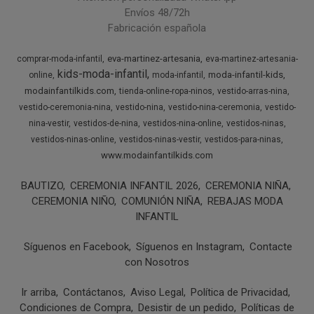
Envíos 48/72h
Fabricación española
eva-martinez-artesania
comprar-moda-infantil
eva-martinez-artesania-
kids-moda-infantil
moda-infantil-kids
online
moda-infantil
modainfantilkids.com
tienda-online-ropa-ninos
vestido-arras-nina
vestido-ceremonia-nina
vestido-nina
vestido-nina-ceremonia
vestido-
nina-vestir
vestidos-de-nina
vestidos-nina-online
vestidos-ninas
vestidos-ninas-online
vestidos-ninas-vestir
vestidos-para-ninas
www.modainfantilkids.com
BAUTIZO
CEREMONIA INFANTIL 2026
CEREMONIA NIÑA
CEREMONIA NIÑO
COMUNIÓN NIÑA
REBAJAS MODA
INFANTIL
Síguenos en Facebook
Síguenos en Instagram
Contacte
con Nosotros
Ir arriba
Contáctanos
Aviso Legal
Política de Privacidad
Condiciones de Compra
Desistir de un pedido
Políticas de