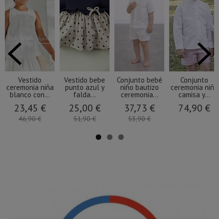
Vestido
Vestido bebe
Conjunto bebé
Conjunto
ceremonia niña
punto azul y
niño bautizo
ceremonia niño
blanco con...
falda...
ceremonia...
camisa y...
23,45 €
25,00 €
37,73 €
74,90 €
46,90 €
51,90 €
53,90 €