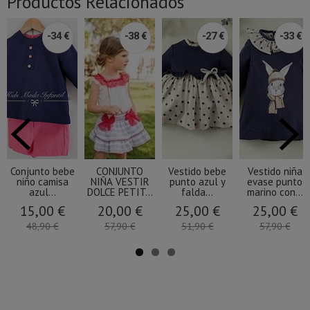
Productos Relacionados
-34 €
-38 €
-27 €
-33 €
Conjunto bebe
CONJUNTO
Vestido bebe
Vestido niña
niño camisa
NIÑA VESTIR
punto azul y
evase punto
azul...
DOLCE PETIT...
falda...
marino con...
15,00 €
20,00 €
25,00 €
25,00 €
48,90 €
57,90 €
51,90 €
57,90 €