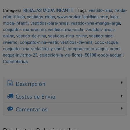
Categoría:
REBAJAS MODA INFANTIL
|
Tags:
vestido-nina
moda-
infantil-kids
vestidos-ninas
www.modainfantilkids.com
kids-
moda-infantil
vestidos-para-ninas
vestido-nina-manga-larga
conjunto-nina-invierno
vestido-nina-vestir
vestidos-ninas-
online
vestido-de-nina
vestidos-nina-online
vestido-nina-
invierno
conjunto-nina-vestir
vestidos-de-nina
coco-acqua
conjunto-nina-sudadera-y-short
comprar-coco-acqua
coco-
acqua-invierno-23
coleccion-la-vie-flores
50198-coco-acqua
|
Comentarios
Descripción
Costes de Envío
Comentarios