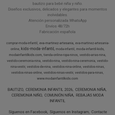
bautizo para bebé niña y niño.
Diseños exclusivos, delicados y elegantes para momentos
inolvidables.
Atención personalizada WhatsApp
Envíos 48/72h
Fabricación española
eva-martinez-artesania
comprar-moda-infantil
eva-martinez-artesania-
kids-moda-infantil
moda-infantil-kids
online
moda-infantil
modainfantilkids.com
tienda-online-ropa-ninos
vestido-arras-nina
vestido-ceremonia-nina
vestido-nina
vestido-nina-ceremonia
vestido-
nina-vestir
vestidos-de-nina
vestidos-nina-online
vestidos-ninas
vestidos-ninas-online
vestidos-ninas-vestir
vestidos-para-ninas
www.modainfantilkids.com
BAUTIZO
CEREMONIA INFANTIL 2026
CEREMONIA NIÑA
CEREMONIA NIÑO
COMUNIÓN NIÑA
REBAJAS MODA
INFANTIL
Síguenos en Facebook
Síguenos en Instagram
Contacte