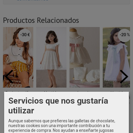
Productos Relacionados
-30 €
-20 %
Conjunto niña
Vestido
Jesusito
Vestido
vestir blusa y
ceremonia niña
bautizo niña tul
ceremonia niña
Servicios que nos gustaría
short...
beige claro...
bordado...
blanco con...
utilizar
30,00 €
68,90 €
75,90 €
49,52 €
59,90 €
61,90 €
Aunque sabemos que prefieres las galletas de chocolate,
nuestras cookies son una importante contribución a tu
experiencia de compra. Nos ayudan a enseñarte jugosas