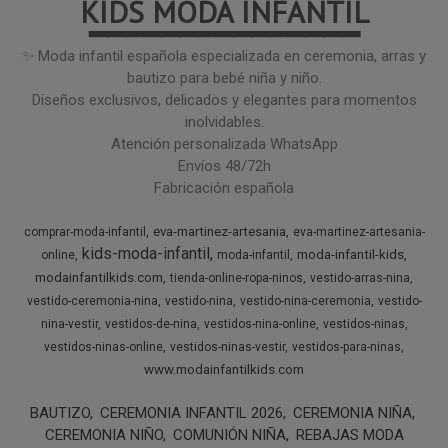
KIDS MODA INFANTIL
━━━━━━━━━━━━━━━
✨ Moda infantil española especializada en ceremonia, arras y
bautizo para bebé niña y niño.
Diseños exclusivos, delicados y elegantes para momentos
inolvidables.
Atención personalizada WhatsApp
Envíos 48/72h
Fabricación española
eva-martinez-artesania
comprar-moda-infantil
eva-martinez-artesania-
kids-moda-infantil
moda-infantil-kids
online
moda-infantil
modainfantilkids.com
tienda-online-ropa-ninos
vestido-arras-nina
vestido-ceremonia-nina
vestido-nina
vestido-nina-ceremonia
vestido-
nina-vestir
vestidos-de-nina
vestidos-nina-online
vestidos-ninas
vestidos-ninas-online
vestidos-ninas-vestir
vestidos-para-ninas
www.modainfantilkids.com
BAUTIZO
CEREMONIA INFANTIL 2026
CEREMONIA NIÑA
CEREMONIA NIÑO
COMUNIÓN NIÑA
REBAJAS MODA