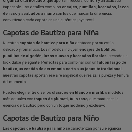
organza o tul bordado
, que aportan frescura, confort y un acabado
impecable. Los detalles como los
encajes, puntillas, bordados, lazos
de raso y acabados a mano
son los que marcan la diferencia,
convirtiendo cada capota en una auténtica joya textil.
Capotas de Bautizo para Niña
Nuestras
capotas de bautizo para niña
destacan por su estilo
delicado y romántico. Los modelos incluyen
encajes de bolillos,
puntillas de algodón, lazos suaves y bordados florales
, creando un
look dulce y elegante. Perfectas para combinar con un
faldón largo de
bautizo
, un
vestido de ceremonia corto
o un
jesusito tradicional
,
nuestras capotas aportan ese aire angelical que realza la pureza y ternura
del momento.
Puedes elegir entre diseños
clásicos en blanco o marfil
, o modelos
más actuales con
toques de plumeti, tul o raso
, que mantienen la
esencia del bautizo pero con un toque moderno y exclusivo.
Capotas de Bautizo para Niño
Las
capotas de bautizo para niño
se caracterizan por su elegancia