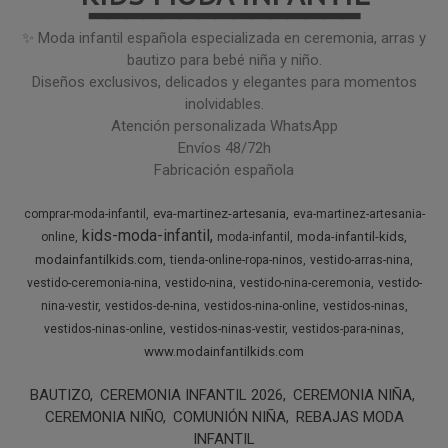
━━━━━━━━━━━━━━━
✨ Moda infantil española especializada en ceremonia, arras y
bautizo para bebé niña y niño.
Diseños exclusivos, delicados y elegantes para momentos
inolvidables.
Atención personalizada WhatsApp
Envíos 48/72h
Fabricación española
eva-martinez-artesania
comprar-moda-infantil
eva-martinez-artesania-
kids-moda-infantil
moda-infantil-kids
online
moda-infantil
modainfantilkids.com
tienda-online-ropa-ninos
vestido-arras-nina
vestido-ceremonia-nina
vestido-nina
vestido-nina-ceremonia
vestido-
nina-vestir
vestidos-de-nina
vestidos-nina-online
vestidos-ninas
vestidos-ninas-online
vestidos-ninas-vestir
vestidos-para-ninas
www.modainfantilkids.com
BAUTIZO
CEREMONIA INFANTIL 2026
CEREMONIA NIÑA
CEREMONIA NIÑO
COMUNIÓN NIÑA
REBAJAS MODA
INFANTIL