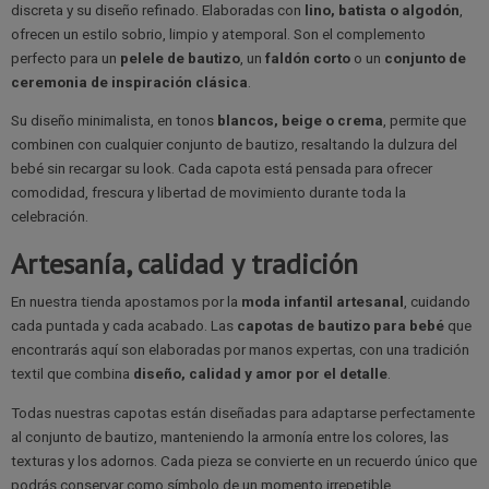
discreta y su diseño refinado. Elaboradas con
lino, batista o algodón
,
ofrecen un estilo sobrio, limpio y atemporal. Son el complemento
perfecto para un
pelele de bautizo
, un
faldón corto
o un
conjunto de
ceremonia de inspiración clásica
.
Su diseño minimalista, en tonos
blancos, beige o crema
, permite que
combinen con cualquier conjunto de bautizo, resaltando la dulzura del
bebé sin recargar su look. Cada capota está pensada para ofrecer
comodidad, frescura y libertad de movimiento durante toda la
celebración.
Artesanía, calidad y tradición
En nuestra tienda apostamos por la
moda infantil artesanal
, cuidando
cada puntada y cada acabado. Las
capotas de bautizo para bebé
que
encontrarás aquí son elaboradas por manos expertas, con una tradición
textil que combina
diseño, calidad y amor por el detalle
.
Todas nuestras capotas están diseñadas para adaptarse perfectamente
al conjunto de bautizo, manteniendo la armonía entre los colores, las
texturas y los adornos. Cada pieza se convierte en un recuerdo único que
podrás conservar como símbolo de un momento irrepetible.