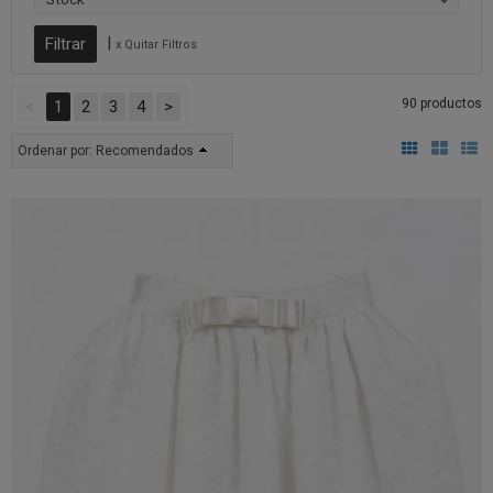
|
x Quitar Filtros
90 productos
<
1
2
3
4
>
Ordenar por:
Recomendados