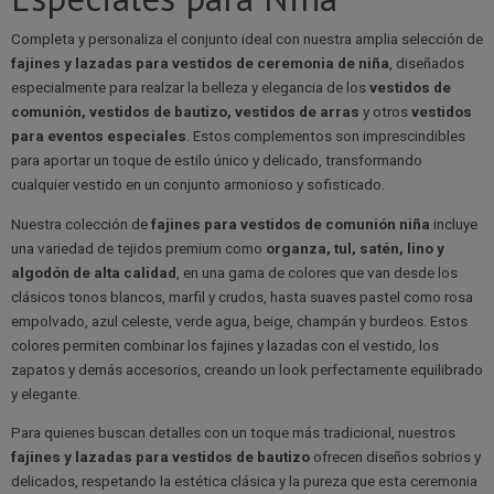
Completa y personaliza el conjunto ideal con nuestra amplia selección de
fajines y lazadas para vestidos de ceremonia de niña
, diseñados
especialmente para realzar la belleza y elegancia de los
vestidos de
comunión, vestidos de bautizo, vestidos de arras
y otros
vestidos
para eventos especiales
. Estos complementos son imprescindibles
para aportar un toque de estilo único y delicado, transformando
cualquier vestido en un conjunto armonioso y sofisticado.
Nuestra colección de
fajines para vestidos de comunión niña
incluye
una variedad de tejidos premium como
organza, tul, satén, lino y
algodón de alta calidad
, en una gama de colores que van desde los
clásicos tonos blancos, marfil y crudos, hasta suaves pastel como rosa
empolvado, azul celeste, verde agua, beige, champán y burdeos. Estos
colores permiten combinar los fajines y lazadas con el vestido, los
zapatos y demás accesorios, creando un look perfectamente equilibrado
y elegante.
Para quienes buscan detalles con un toque más tradicional, nuestros
fajines y lazadas para vestidos de bautizo
ofrecen diseños sobrios y
delicados, respetando la estética clásica y la pureza que esta ceremonia
requiere. Disponibles en tonos neutros y tejidos suaves para la delicada