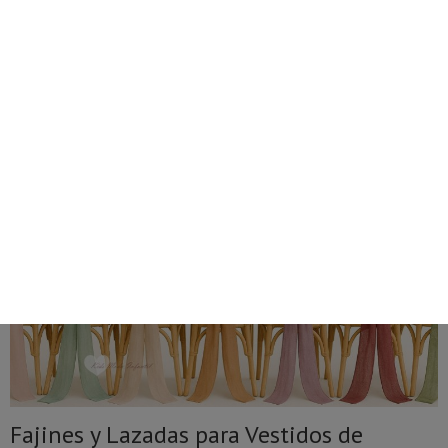
0
Inicio
»
CEREMONIA NIÑA
»
FAJINES Y LAZADAS NIÑA
Fajines y Lazadas para Vestidos de
Ceremonia, Comunión y Bautizo para