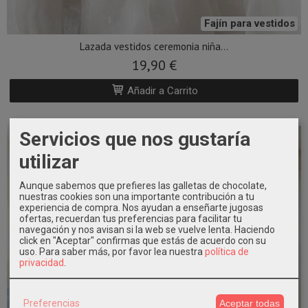
Fajín para vestidos
navegación y nos avisan si la web se vuelve lenta. Haciendo
click en "Aceptar" confirmas que estás de acuerdo con su
Lazada vestidos ceremonia niña...
uso.
Para saber más, por favor lea nuestra
política de
privacidad
.
19,90 €
Añadir a Carrito
Preferencias
Aceptar todas