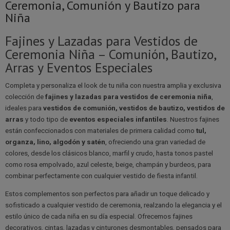
Niña
Fajines y Lazadas para Vestidos de
Ceremonia Niña – Comunión, Bautizo,
Arras y Eventos Especiales
Completa y personaliza el look de tu niña con nuestra amplia y exclusiva
colección de
fajines y lazadas para vestidos de ceremonia niña
,
ideales para
vestidos de comunión, vestidos de bautizo, vestidos de
arras
y todo tipo de
eventos especiales infantiles
. Nuestros fajines
están confeccionados con materiales de primera calidad como
tul,
organza, lino, algodón y satén
, ofreciendo una gran variedad de
colores, desde los clásicos blanco, marfil y crudo, hasta tonos pastel
como rosa empolvado, azul celeste, beige, champán y burdeos, para
combinar perfectamente con cualquier vestido de fiesta infantil.
Estos complementos son perfectos para añadir un toque delicado y
sofisticado a cualquier vestido de ceremonia, realzando la elegancia y el
estilo único de cada niña en su día especial. Ofrecemos fajines
decorativos, cintas, lazadas y cinturones desmontables, pensados para
adaptarse a vestidos de comunión, bautizo, arras y otros vestidos para