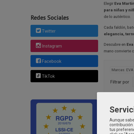
Elegir
Eva Martí
para niñas y ni
Redes Sociales
de lo auténtico.
Cada faldón, bat
Twitter
elegancia, tern
Descubre en
Eva
Instagram
mano convierte c
Facebook
Marcas: EV
TikTok
Filtrar por
Ordenar por:
Pre
Servic
Aunque sabem
contribución
tus preferenc