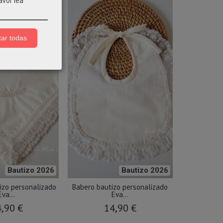
avor lea
ar todas
Bautizo 2026
Bautizo 2026
izo personalizado
Babero bautizo personalizado
Eva...
Eva...
,90 €
14,90 €