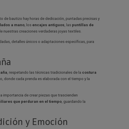
nto de bautizo hay horas de dedicación, puntadas precisas y
dados a mano
, los
encajes antiguos
, las
puntillas de
e nuestras creaciones verdaderas joyas textiles.
rdadas, detalles únicos o adaptaciones específicas, para
aña
paña
, respetando las técnicas tradicionales de la
costura
o, donde cada prenda es elaborada con el tiempo y la
n la importancia de crear piezas que trascienden
liares que perduran en el tiempo
, guardando la
adición y Emoción