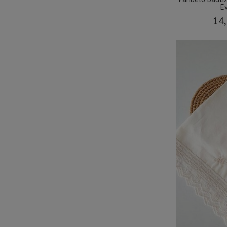
Ev
14,