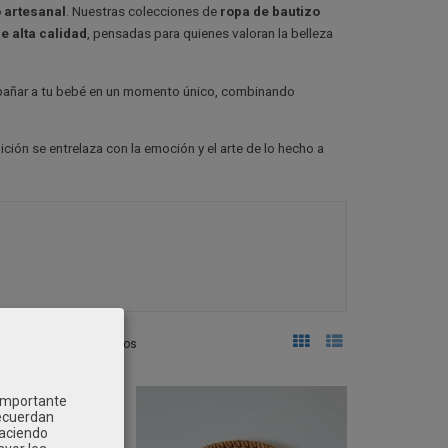
o artesanal
. Nuestras colecciones de
ropa de bautizo
e alta calidad
, pensadas para quienes valoran la belleza
ompañar a tu bebé en un momento único, combinando
dición se entrelaza con la emoción y el arte de lo hecho a
7
>
101 productos
 importante
recuerdan
Haciendo