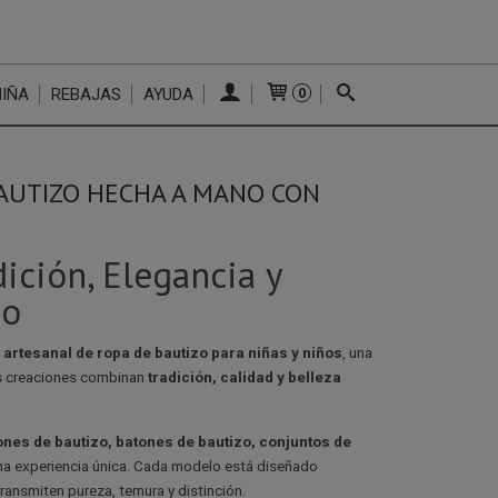
NIÑA
REBAJAS
AYUDA
0
BAUTIZO HECHA A MANO CON
ición, Elegancia y
zo
artesanal de ropa de bautizo para niñas y niños
, una
ras creaciones combinan
tradición, calidad y belleza
ones de bautizo, batones de bautizo, conjuntos de
na experiencia única. Cada modelo está diseñado
ransmiten pureza, ternura y distinción.