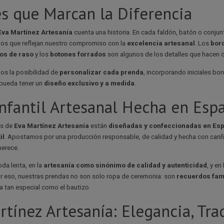
es que Marcan la Diferencia
Eva Martínez Artesanía
cuenta una historia. En cada faldón, batón o conju
os que reflejan nuestro compromiso con la
excelencia artesanal
. Los
bor
os de raso
y los
botones forrados
son algunos de los detalles que hacen d
s la posibilidad de
personalizar cada prenda
, incorporando iniciales bo
 pueda tener un
diseño exclusivo y a medida
.
nfantil Artesanal Hecha en Esp
as de
Eva Martínez Artesanía
están
diseñadas y confeccionadas en Es
il
. Apostamos por una producción responsable, de calidad y hecha con cariñ
erece.
da lenta, en la
artesanía como sinónimo de calidad y autenticidad
, y e
r eso, nuestras prendas no son solo ropa de ceremonia: son
recuerdos fami
a tan especial como el bautizo.
rtínez Artesanía: Elegancia, Tr