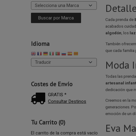
Detall
Cada prenda de
acabados cuidad
algodón
, los
laz
Idioma
También ofrecemo
que cada familia
Moda I
Todas las prend
Costes de Envío
artesanal infant
dedicación que m
GRATIS *
Creemos en la mo
Consultar Destinos
generaciones. Po
emoción de un dí
Tu Carrito (0)
Eva Ma
El carrito de la compra está vacío