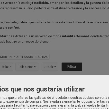
nez Artesanía
es elegir
tradición, amor por los detalles y la pureza de l
ños
representan la unión perfecta entre
el diseño clásico y la confección d
ón, conjunto, pelele o jesusito de bautizo está creado con el deseo de ac
ura y confort
.
 Martínez Artesanía
un universo de
moda infantil artesanal
, donde la tra
ada bautizo en un recuerdo eterno.
A MARTINEZ ARTESANIA - BAUTIZO
Talla
Talla Unica
Stock
<
1
2
3
4
5
6
cio
ios que nos gustaría utilizar
os que prefieres las galletas de chocolate, nuestras cookies son una
 a tu experiencia de compra. Nos ayudan a enseñarte jugosas ofertas, 
ias para facilitar tu navegación y nos avisan si la web se vuelve lenta. 