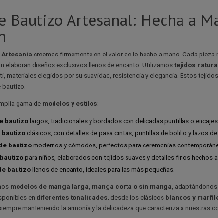
e Bautizo Artesanal: Hecha a Ma
n
 Artesanía
creemos firmemente en el valor de lo hecho a mano. Cada pieza 
n elaboran diseños exclusivos llenos de encanto. Utilizamos
tejidos natur
, materiales elegidos por su suavidad, resistencia y elegancia. Estos tejidos a
 bautizo.
mplia gama de
modelos y estilos
:
e bautizo
largos, tradicionales y bordados con delicadas puntillas o encajes
 bautizo
clásicos, con detalles de pasa cintas, puntillas de bolillo y lazos de
de bautizo
modernos y cómodos, perfectos para ceremonias contemporáne
 bautizo
para niños, elaborados con tejidos suaves y detalles finos hechos 
de bautizo
llenos de encanto, ideales para las más pequeñas.
mos
modelos de manga larga, manga corta o sin manga
, adaptándonos a
sponibles en
diferentes tonalidades
, desde los clásicos
blancos y marfil
 siempre manteniendo la armonía y la delicadeza que caracteriza a nuestras c