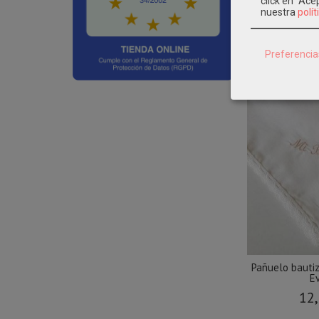
click en "Ac
nuestra
polít
Preferencia
Pañuelo bauti
Ev
12,