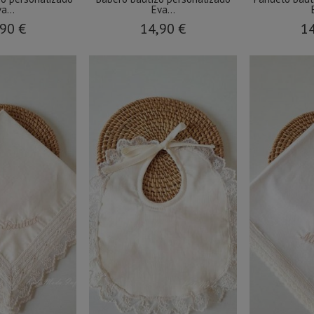
a...
Eva...
90 €
14,90 €
14