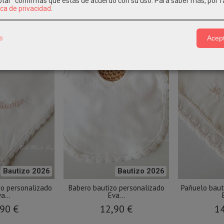
eptar" confirmas que estás de acuerdo con su uso.
Para saber más, por f
ica de privacidad
.
s
Acept
Bautizo 2026
Bautizo 2026
zo personalizado
Babero bautizo personalizado
Pañuelo baut
a...
Eva...
90 €
12,90 €
14