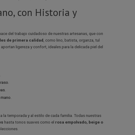
no, con Historia y
nace del trabajo cuidadoso de nuestras artesanas, que con
ales de primera calidad
, como lino, batista, organza, tul
portan ligereza y confort, ideales para la delicada piel del
.
 raso.
as.
a mano.
 la temporada y al estilo de cada familia. Todas nuestras
es
hasta tonos suaves como el
rosa empolvado, beige o
olecciones.