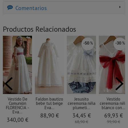
Comentarios
Productos Relacionados
-50 %
-30 %
Vestido De
Faldon bautizo
Jesusito
Vestido
Comunión
bebe tul beige
ceremonia niña
ceremonia niña
FLORENCIA -
Eva...
plumeti...
blanco con...
Eva...
88,90 €
34,45 €
69,93 €
340,00 €
68,90 €
99,90 €