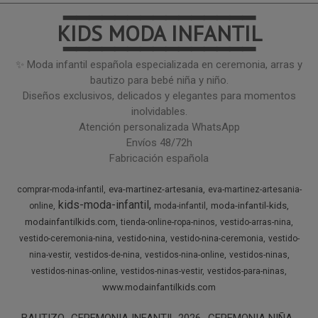
━━━━━━━━━━━━━━━
KIDS MODA INFANTIL
━━━━━━━━━━━━━━━
✨ Moda infantil española especializada en ceremonia, arras y
bautizo para bebé niña y niño.
Diseños exclusivos, delicados y elegantes para momentos
inolvidables.
Atención personalizada WhatsApp
Envíos 48/72h
Fabricación española
eva-martinez-artesania
comprar-moda-infantil
eva-martinez-artesania-
kids-moda-infantil
moda-infantil-kids
online
moda-infantil
modainfantilkids.com
tienda-online-ropa-ninos
vestido-arras-nina
vestido-ceremonia-nina
vestido-nina
vestido-nina-ceremonia
vestido-
nina-vestir
vestidos-de-nina
vestidos-nina-online
vestidos-ninas
vestidos-ninas-online
vestidos-ninas-vestir
vestidos-para-ninas
www.modainfantilkids.com
BAUTIZO
CEREMONIA INFANTIL 2026
CEREMONIA NIÑA