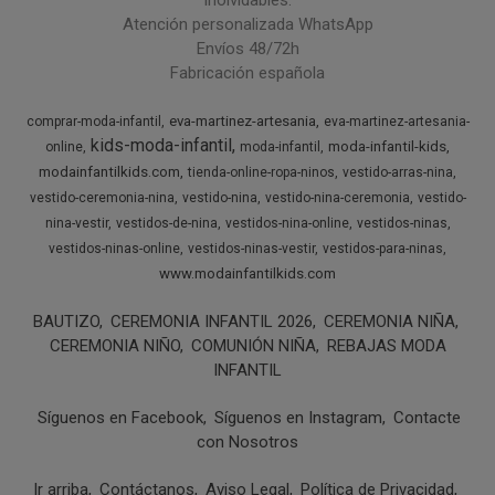
inolvidables.
Atención personalizada WhatsApp
Envíos 48/72h
Fabricación española
eva-martinez-artesania
comprar-moda-infantil
eva-martinez-artesania-
kids-moda-infantil
moda-infantil-kids
online
moda-infantil
modainfantilkids.com
tienda-online-ropa-ninos
vestido-arras-nina
vestido-ceremonia-nina
vestido-nina
vestido-nina-ceremonia
vestido-
nina-vestir
vestidos-de-nina
vestidos-nina-online
vestidos-ninas
vestidos-ninas-online
vestidos-ninas-vestir
vestidos-para-ninas
www.modainfantilkids.com
BAUTIZO
CEREMONIA INFANTIL 2026
CEREMONIA NIÑA
CEREMONIA NIÑO
COMUNIÓN NIÑA
REBAJAS MODA
INFANTIL
Síguenos en Facebook
Síguenos en Instagram
Contacte
con Nosotros
Ir arriba
Contáctanos
Aviso Legal
Política de Privacidad