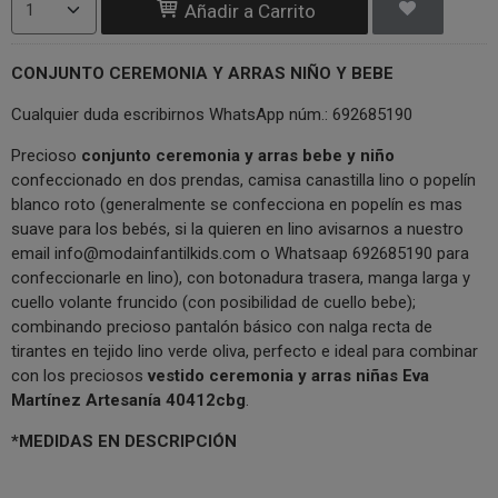
Añadir a Carrito
CONJUNTO CEREMONIA Y ARRAS NIÑO Y BEBE
Cualquier duda escribirnos WhatsApp núm.: 692685190
Precioso
conjunto ceremonia y arras bebe y niño
confeccionado en dos prendas, camisa canastilla lino o popelín
blanco roto (generalmente se confecciona en popelín es mas
suave para los bebés, si la quieren en lino avisarnos a nuestro
email
info@modainfantilkids.com
o Whatsaap 692685190 para
confeccionarle en lino), con botonadura trasera, manga larga y
cuello volante fruncido (con posibilidad de cuello bebe);
combinando precioso pantalón básico con nalga recta de
tirantes en tejido lino verde oliva, perfecto e ideal para combinar
con los preciosos
vestido ceremonia y arras niñas Eva
Martínez Artesanía 40412cbg
.
*MEDIDAS EN DESCRIPCIÓN