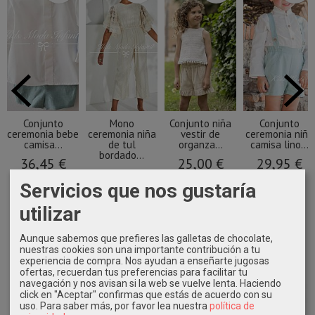
Conjunto
Mono
Conjunto niña
Conjunto
ceremonia bebe
ceremonia niña
vestir de
ceremonia niño
camisa...
de tul
organza...
camisa lino...
bordado...
36,45 €
25,00 €
29,95 €
39,45 €
72,90 €
54,90 €
59,90 €
Servicios que nos gustaría
78,90 €
utilizar
Aunque sabemos que prefieres las galletas de chocolate,
nuestras cookies son una importante contribución a tu
experiencia de compra. Nos ayudan a enseñarte jugosas
ofertas, recuerdan tus preferencias para facilitar tu
navegación y nos avisan si la web se vuelve lenta. Haciendo
click en "Aceptar" confirmas que estás de acuerdo con su
uso.
Para saber más, por favor lea nuestra
política de