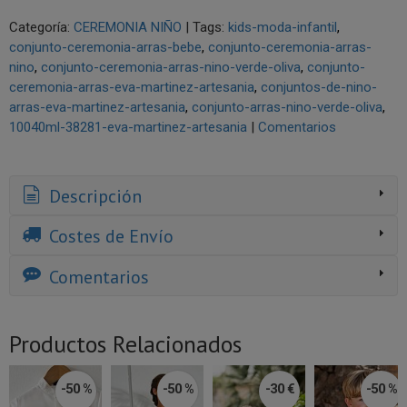
Categoría:
CEREMONIA NIÑO
|
Tags:
kids-moda-infantil
conjunto-ceremonia-arras-bebe
conjunto-ceremonia-arras-
nino
conjunto-ceremonia-arras-nino-verde-oliva
conjunto-
ceremonia-arras-eva-martinez-artesania
conjuntos-de-nino-
arras-eva-martinez-artesania
conjunto-arras-nino-verde-oliva
10040ml-38281-eva-martinez-artesania
|
Comentarios
Descripción
Costes de Envío
Comentarios
Productos Relacionados
-50 %
-50 %
-30 €
-50 %