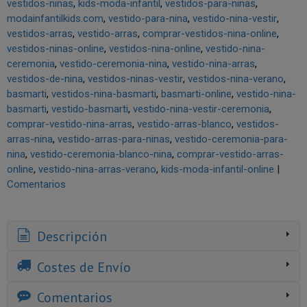
vestidos-ninas
kids-moda-infantil
vestidos-para-ninas
modainfantilkids.com
vestido-para-nina
vestido-nina-vestir
vestidos-arras
vestido-arras
comprar-vestidos-nina-online
vestidos-ninas-online
vestidos-nina-online
vestido-nina-
ceremonia
vestido-ceremonia-nina
vestido-nina-arras
vestidos-de-nina
vestidos-ninas-vestir
vestidos-nina-verano
basmarti
vestidos-nina-basmarti
basmarti-online
vestido-nina-
basmarti
vestido-basmarti
vestido-nina-vestir-ceremonia
comprar-vestido-nina-arras
vestido-arras-blanco
vestidos-
arras-nina
vestido-arras-para-ninas
vestido-ceremonia-para-
nina
vestido-ceremonia-blanco-nina
comprar-vestido-arras-
online
vestido-nina-arras-verano
kids-moda-infantil-online
|
Comentarios
Descripción
Costes de Envío
Comentarios