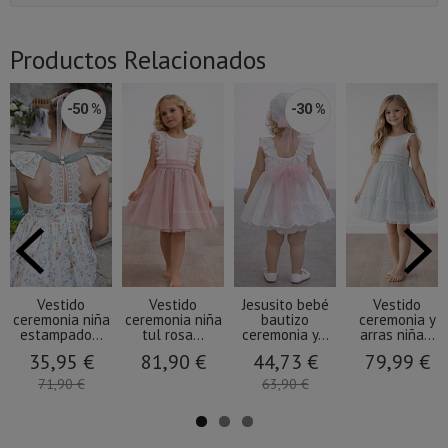
Productos Relacionados
-50 %
-30 %
Vestido
Vestido
Jesusito bebé
Vestido
ceremonia niña
ceremonia niña
bautizo
ceremonia y
estampado...
tul rosa...
ceremonia y...
arras niña...
35,95 €
81,90 €
44,73 €
79,99 €
71,90 €
63,90 €