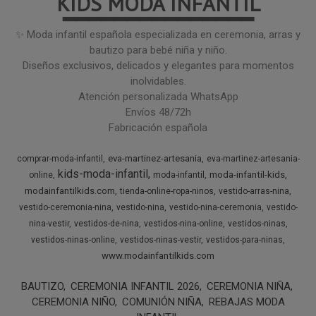
KIDS MODA INFANTIL
━━━━━━━━━━━━━━━
✨ Moda infantil española especializada en ceremonia, arras y
bautizo para bebé niña y niño.
Diseños exclusivos, delicados y elegantes para momentos
inolvidables.
Atención personalizada WhatsApp
Envíos 48/72h
Fabricación española
eva-martinez-artesania
comprar-moda-infantil
eva-martinez-artesania-
kids-moda-infantil
moda-infantil-kids
online
moda-infantil
modainfantilkids.com
tienda-online-ropa-ninos
vestido-arras-nina
vestido-ceremonia-nina
vestido-nina
vestido-nina-ceremonia
vestido-
nina-vestir
vestidos-de-nina
vestidos-nina-online
vestidos-ninas
vestidos-ninas-online
vestidos-ninas-vestir
vestidos-para-ninas
www.modainfantilkids.com
BAUTIZO
CEREMONIA INFANTIL 2026
CEREMONIA NIÑA
CEREMONIA NIÑO
COMUNIÓN NIÑA
REBAJAS MODA