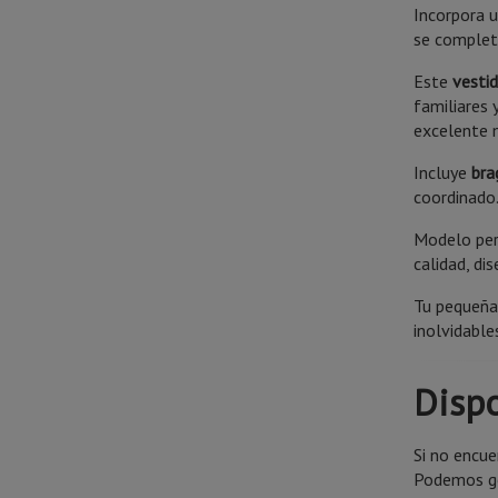
Incorpora 
se complet
Este
vesti
familiares 
excelente 
Incluye
bra
coordinado
Modelo per
calidad, di
Tu pequeña
inolvidable
Dispo
Si no encue
Podemos ge