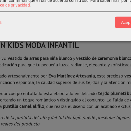
eptar" confirmas que estás de acuerdo con su uso.
Para saber más, por f
ica de privacidad
.
PCIÓN
COSTES DE ENVÍO
COMENTARIOS
s
Acept
CIÓN CEREMONIA Y ARRAS – VESTIDO D
EN KIDS MODA INFANTIL
sivo
vestido de arras para niña blanco
y
vestido de ceremonia blanco
edicación para que tu pequeña luzca radiante, elegante y sofistica
ado artesanalmente por
Eva Martínez Artesanía
, este precioso
ves
ricación española, la calidad superior de sus tejidos y la atención m
edor cuerpo entallado está elaborado en delicado
tejido plumeti b
portando un toque romántico y distinguido al conjunto. La falda de
da
puntilla camel al filo
, que realza el diseño con un acabado exclus
d de la puntilla del filo y del tul del fajín puede presentar ligera
 reales del producto.