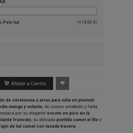
AR
 Pelo tul
(+14,90 €)
Añadir a Carrito
do de ceremonia y arras para niña en plumeti
dia manga y volante
, de cuerpo entallado y falda
 Destaca por su elegante
escote en pico en la
olante fruncido
, su delicada
puntilla camel al filo
y
fajín de tul camel con lazada trasera
.