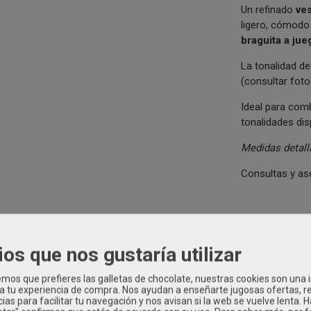
Un refinado
ves
ligero, cómodo 
braguita a jue
La tonalidad de 
(consultar foto
Ideal para com
tonalidades dis
Medidas detall
Consultas y a
EMONIA NIÑA
|
Tags:
kids-moda-infantil
vestido-ceremonia-nina
ev
ras-nina
vestido-ceremonia-primavera-verano-nina
vestido-blanco
ios que nos gustaría utilizar
tido-nina-boda-elegante
vestido-infantil-ceremonia-blanco
vestido
a
vestido-plumeti-blanco-media-manga
vestido-eva-martinez-3861
os que prefieres las galletas de chocolate, nuestras cookies son una
nina-38612cbg
|
Comentarios
 a tu experiencia de compra. Nos ayudan a enseñarte jugosas ofertas, 
ias para facilitar tu navegación y nos avisan si la web se vuelve lenta. 