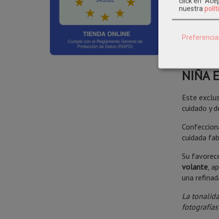
click en "Ac
nuestra
polít
DESCRI
Preferencia
COLEC
NIÑA 
Este exclu
cuidado y d
Confeccion
cuidada fab
Su favorec
volante
, a
una refina
La tonalida
fotografías