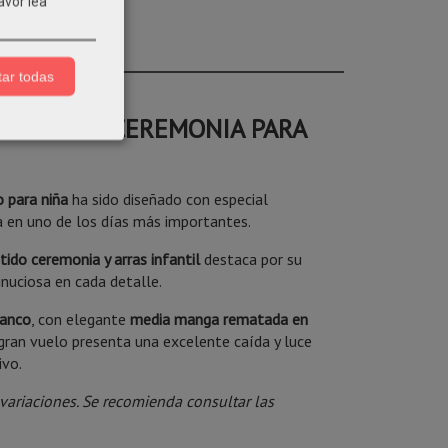
avor lea
ar todas
E ARRAS Y CEREMONIA PARA
 para niña
ha sido diseñado con especial
da en uno de los días más importantes.
tido ceremonia y arras infantil
destaca por su
inuciosa en cada detalle.
lanco
, con elegante
media manga rematada en
 gran vuelo presenta una excelente caída y luce
ivo.
s variaciones. Se recomienda consultar las