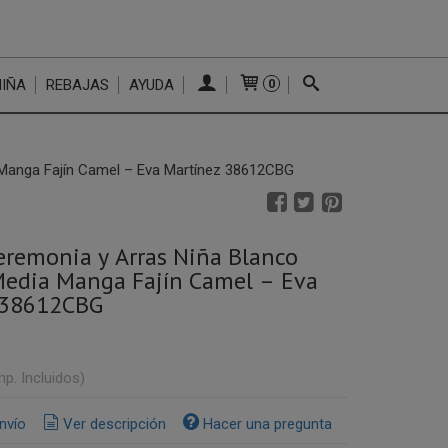
NIÑA
REBAJAS
AYUDA
0
 Manga Fajín Camel – Eva Martínez 38612CBG
eremonia y Arras Niña Blanco
Media Manga Fajín Camel – Eva
 38612CBG
mp. Incluidos)
nvío
Ver descripción
Hacer una pregunta