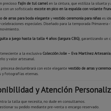
un precioso
fajín de tul camel
en la cintura, que estiliza la silueta y
a con un sofisticado
escote en pico en la espalda con volante frun
do de arras para boda elegante
y
vestido ceremonia para niñas
es id
y celebraciones especiales. Diseñado para la temporada Primavera–
movimiento.
guita a juego hasta la talla 4 años (largura CBG)
, garantizando un 
.
teneciente a la exclusiva
Colección Jolie – Eva Martínez Artesanía
seño y valor artesanal.
 princesa deslumbrará con este elegante
vestido de arras y ceremo
s y fotografías eternas.
nibilidad y Atención Personali
ntra la talla que necesita, no dude en consultarnos.
stionar su pedido mediante pre-venta o encargo reservado.