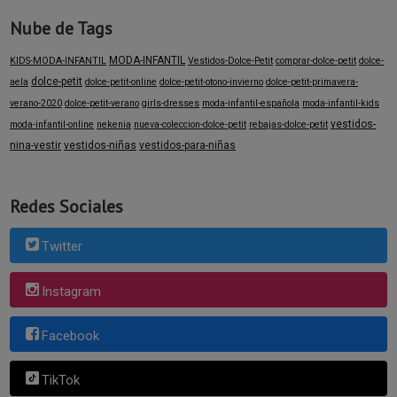
Nube de Tags
MODA-INFANTIL
KIDS-MODA-INFANTIL
Vestidos-Dolce-Petit
comprar-dolce-petit
dolce-
dolce-petit
aela
dolce-petit-online
dolce-petit-otono-invierno
dolce-petit-primavera-
verano-2020
dolce-petit-verano
girls-dresses
moda-infantil-española
moda-infantil-kids
vestidos-
moda-infantil-online
nekenia
nueva-coleccion-dolce-petit
rebajas-dolce-petit
nina-vestir
vestidos-niñas
vestidos-para-niñas
Redes Sociales
Twitter
Instagram
Facebook
TikTok