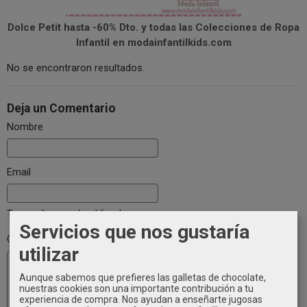
Dolce Petit hasta -60% Dto. y todas las Colecciones de Ropa
Infantil en modainfantilkids.com
No se encontraron resultados.
Deja un Comentario
Nombre
Email
Tu email no será publicado
Servicios que nos gustaría
Comentario
utilizar
Aunque sabemos que prefieres las galletas de chocolate,
nuestras cookies son una importante contribución a tu
experiencia de compra. Nos ayudan a enseñarte jugosas