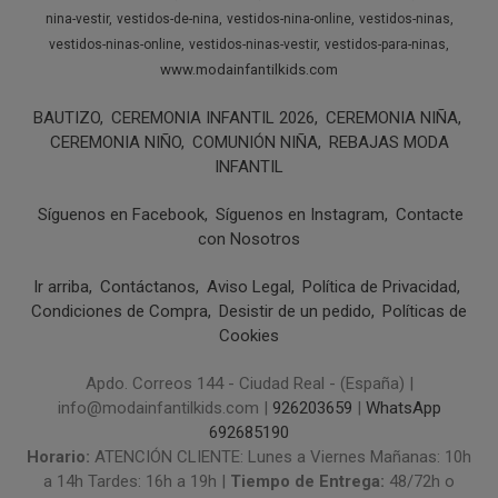
nina-vestir
vestidos-de-nina
vestidos-nina-online
vestidos-ninas
vestidos-ninas-online
vestidos-ninas-vestir
vestidos-para-ninas
www.modainfantilkids.com
BAUTIZO
CEREMONIA INFANTIL 2026
CEREMONIA NIÑA
CEREMONIA NIÑO
COMUNIÓN NIÑA
REBAJAS MODA
INFANTIL
Síguenos en Facebook
Síguenos en Instagram
Contacte
con Nosotros
Ir arriba
Contáctanos
Aviso Legal
Política de Privacidad
Condiciones de Compra
Desistir de un pedido
Políticas de
Cookies
Apdo. Correos 144 - Ciudad Real - (España) |
info@modainfantilkids.com |
926203659
|
WhatsApp
692685190
Horario:
ATENCIÓN CLIENTE: Lunes a Viernes Mañanas: 10h
a 14h Tardes: 16h a 19h |
Tiempo de Entrega:
48/72h o