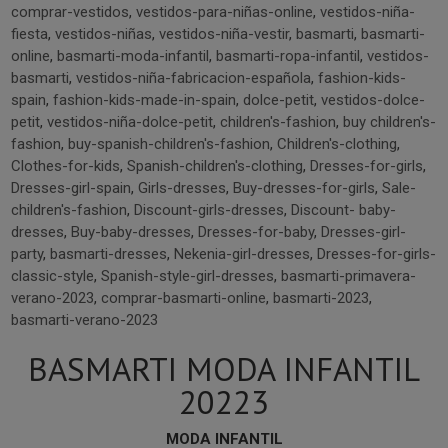
comprar-vestidos
,
vestidos-para-niñas-online
,
vestidos-niña-
fiesta
,
vestidos-niñas
,
vestidos-niña-vestir
,
basmarti
,
basmarti-
online
,
basmarti-moda-infantil
,
basmarti-ropa-infantil
,
vestidos-
basmarti
,
vestidos-niña-fabricacion-española
,
fashion-kids-
spain
,
fashion-kids-made-in-spain
,
dolce-petit
,
vestidos-dolce-
petit
,
vestidos-niña-dolce-petit
,
children's-fashion
,
buy children's-
fashion
,
buy-spanish-children's-fashion
,
Children's-clothing
,
Clothes-for-kids
,
Spanish-children's-clothing
,
Dresses-for-girls
,
Dresses-girl-spain
,
Girls-dresses
,
Buy-dresses-for-girls
,
Sale-
children's-fashion
,
Discount-girls-dresses
,
Discount- baby-
dresses
,
Buy-baby-dresses
,
Dresses-for-baby
,
Dresses-girl-
party
,
basmarti-dresses
,
Nekenia-girl-dresses
,
Dresses-for-girls-
classic-style
,
Spanish-style-girl-dresses
,
basmarti-primavera-
verano-2023
,
comprar-basmarti-online
,
basmarti-2023
,
basmarti-verano-2023
BASMARTI MODA INFANTIL
20223
MODA INFANTIL