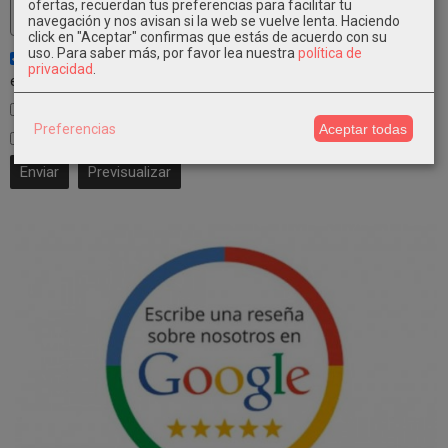
ofertas, recuerdan tus preferencias para facilitar tu
navegación y nos avisan si la web se vuelve lenta. Haciendo
click en "Aceptar" confirmas que estás de acuerdo con su
uso.
Para saber más, por favor lea nuestra
política de
Notificarme de los próximos comentarios de este artículo vía
privacidad
.
email
Notificarme de los próximos artículos por email
Preferencias
Aceptar todas
He leído y acepto el
Tratamiento de datos
.