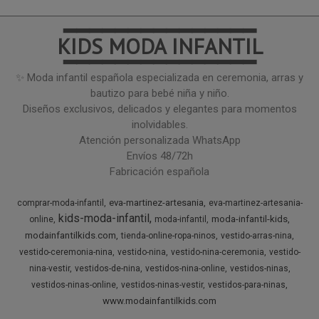
━━━━━━━━━━━━━━━
KIDS MODA INFANTIL
━━━━━━━━━━━━━━━
✨ Moda infantil española especializada en ceremonia, arras y
bautizo para bebé niña y niño.
Diseños exclusivos, delicados y elegantes para momentos
inolvidables.
Atención personalizada WhatsApp
Envíos 48/72h
Fabricación española
eva-martinez-artesania
comprar-moda-infantil
eva-martinez-artesania-
kids-moda-infantil
moda-infantil-kids
online
moda-infantil
modainfantilkids.com
tienda-online-ropa-ninos
vestido-arras-nina
vestido-ceremonia-nina
vestido-nina
vestido-nina-ceremonia
vestido-
nina-vestir
vestidos-de-nina
vestidos-nina-online
vestidos-ninas
vestidos-ninas-online
vestidos-ninas-vestir
vestidos-para-ninas
www.modainfantilkids.com