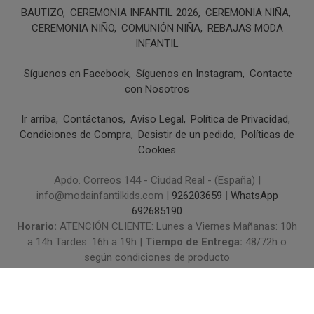
BAUTIZO
CEREMONIA INFANTIL 2026
CEREMONIA NIÑA
CEREMONIA NIÑO
COMUNIÓN NIÑA
REBAJAS MODA
INFANTIL
Síguenos en Facebook
Síguenos en Instagram
Contacte
con Nosotros
Ir arriba
Contáctanos
Aviso Legal
Política de Privacidad
Condiciones de Compra
Desistir de un pedido
Políticas de
Cookies
Apdo. Correos 144 - Ciudad Real - (España) |
info@modainfantilkids.com |
926203659
|
WhatsApp
692685190
Horario:
ATENCIÓN CLIENTE: Lunes a Viernes Mañanas: 10h
a 14h Tardes: 16h a 19h |
Tiempo de Entrega:
48/72h o
según condiciones de producto
(*) Precios con Impuestos incluidos
Métodos de pago aceptados