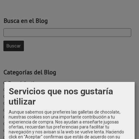
Busca en el Blog
Categorías del Blog
Ropa Infantil
Servicios que nos gustaría
Moda Infantil
Rebajas Moda Infantil
utilizar
Vestidos Comunión
Ropa Ceremonia Infantil
Aunque sabemos que prefieres las galletas de chocolate,
Outlet Comunión
nuestras cookies son una importante contribución a tu
experiencia de compra. Nos ayudan a enseñarte jugosas
Bautizo
ofertas, recuerdan tus preferencias para facilitar tu
Ropa Bautizo Niña
navegación y nos avisan si la web se vuelve lenta. Haciendo
click en "Aceptar" confirmas que estás de acuerdo con su
Ropa Bautizo Niño