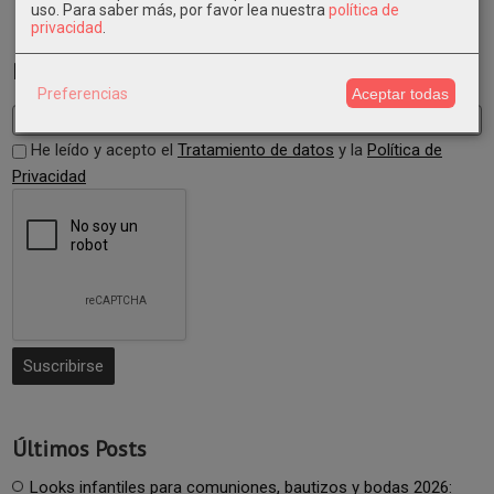
uso.
Para saber más, por favor lea nuestra
política de
privacidad
.
Newsletter
Preferencias
Aceptar todas
He leído y acepto el
Tratamiento de datos
y la
Política de
Privacidad
Últimos Posts
Looks infantiles para comuniones, bautizos y bodas 2026: