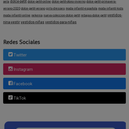
dolce-petit
aela
dolce-petit-online
dolce-petit-otono-invierno
dolce-petit-primavera-
verano-2020
dolce-petit-verano
girls-dresses
moda-infantil-española
moda-infantil-kids
vestidos-
moda-infantil-online
nekenia
nueva-coleccion-dolce-petit
rebajas-dolce-petit
nina-vestir
vestidos-niñas
vestidos-para-niñas
Redes Sociales
Twitter
Instagram
Facebook
TikTok