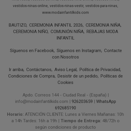
vestidos-ninas-online
vestidos-ninas-vestir
vestidos-para-ninas
www.modainfantilkids.com
BAUTIZO
CEREMONIA INFANTIL 2026
CEREMONIA NIÑA
CEREMONIA NIÑO
COMUNIÓN NIÑA
REBAJAS MODA
INFANTIL
Síguenos en Facebook
Síguenos en Instagram
Contacte
con Nosotros
Ir arriba
Contáctanos
Aviso Legal
Política de Privacidad
Condiciones de Compra
Desistir de un pedido
Políticas de
Cookies
Apdo. Correos 144 - Ciudad Real - (España) |
info@modainfantilkids.com |
926203659
|
WhatsApp
692685190
Horario:
ATENCIÓN CLIENTE: Lunes a Viernes Mañanas: 10h
a 14h Tardes: 16h a 19h |
Tiempo de Entrega:
48/72h o
según condiciones de producto