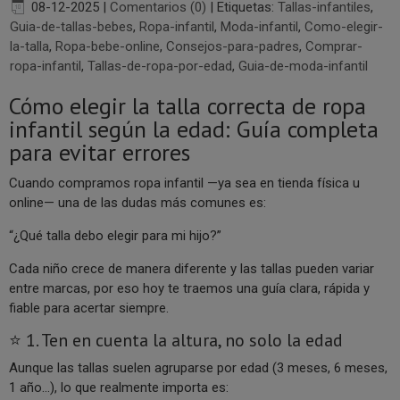
08-12-2025
|
Comentarios (0)
|
Etiquetas:
Tallas-infantiles
,
Guia-de-tallas-bebes
,
Ropa-infantil
,
Moda-infantil
,
Como-elegir-
la-talla
,
Ropa-bebe-online
,
Consejos-para-padres
,
Comprar-
ropa-infantil
,
Tallas-de-ropa-por-edad
,
Guia-de-moda-infantil
Cómo elegir la talla correcta de ropa
infantil según la edad: Guía completa
para evitar errores
Cuando compramos ropa infantil —ya sea en tienda física u
online— una de las dudas más comunes es:
“¿Qué talla debo elegir para mi hijo?”
Cada niño crece de manera diferente y las tallas pueden variar
entre marcas, por eso hoy te traemos una guía clara, rápida y
fiable para acertar siempre.
⭐ 1. Ten en cuenta la altura, no solo la edad
Aunque las tallas suelen agruparse por edad (3 meses, 6 meses,
1 año…), lo que realmente importa es: