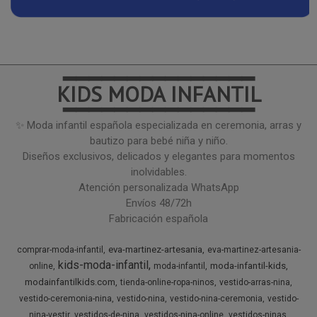
━━━━━━━━━━━━━━━
KIDS MODA INFANTIL
━━━━━━━━━━━━━━━
✨ Moda infantil española especializada en ceremonia, arras y
bautizo para bebé niña y niño.
Diseños exclusivos, delicados y elegantes para momentos
inolvidables.
Atención personalizada WhatsApp
Envíos 48/72h
Fabricación española
eva-martinez-artesania
comprar-moda-infantil
eva-martinez-artesania-
kids-moda-infantil
moda-infantil-kids
online
moda-infantil
modainfantilkids.com
tienda-online-ropa-ninos
vestido-arras-nina
vestido-ceremonia-nina
vestido-nina
vestido-nina-ceremonia
vestido-
nina-vestir
vestidos-de-nina
vestidos-nina-online
vestidos-ninas