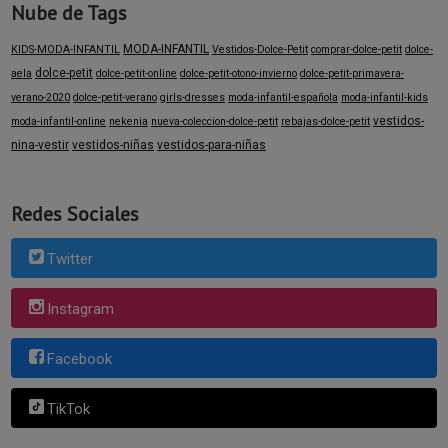
Nube de Tags
MODA-INFANTIL
KIDS-MODA-INFANTIL
Vestidos-Dolce-Petit
comprar-dolce-petit
dolce-
dolce-petit
aela
dolce-petit-online
dolce-petit-otono-invierno
dolce-petit-primavera-
verano-2020
dolce-petit-verano
girls-dresses
moda-infantil-española
moda-infantil-kids
vestidos-
moda-infantil-online
nekenia
nueva-coleccion-dolce-petit
rebajas-dolce-petit
nina-vestir
vestidos-niñas
vestidos-para-niñas
Redes Sociales
Twitter
Instagram
Facebook
TikTok