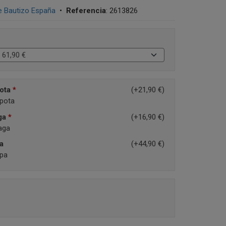
e Bautizo España
•
Referencia
:
2613826
pota
*
(+21,90 €)
apota
ga
*
(+16,90 €)
aga
a
(+44,90 €)
apa