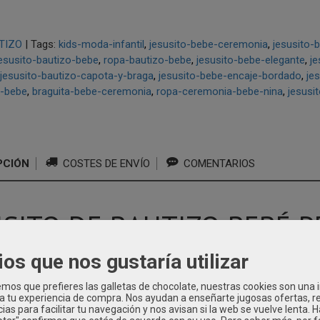
TIZO
|
Tags:
kids-moda-infantil
jesusito-bebe-ceremonia
jesusito-
esusito-bautizo-bebe
ropa-bautizo-bebe
jesusito-bebe-elegante
je
jesusito-bautizo-capota-y-braga
jesusito-bebe-encaje-bordado
je
o-bebe
braguita-bebe-ceremonia
ropa-ceremonia-bebe-nina
jesusi
PCIÓN
COSTES DE ENVÍO
COMENTARIOS
USITO DE BAUTIZO BEBÉ P
PLUMETI DE CRISTAL CON 
ios que nos gustaría utilizar
 2613826
os que prefieres las galletas de chocolate, nuestras cookies son una
 a tu experiencia de compra. Nos ayudan a enseñarte jugosas ofertas, 
ias para facilitar tu navegación y nos avisan si la web se vuelve lenta. 
to de bautizo para bebé
Perla de Gracia
es una prenda de ceremonia