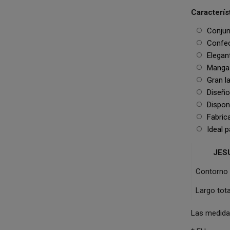
Caracterís
Conjunt
Confecc
Elegan
Manga l
Gran la
Diseño 
Dispon
Fabrica
Ideal p
JES
Contorno
Largo tota
Las medidas