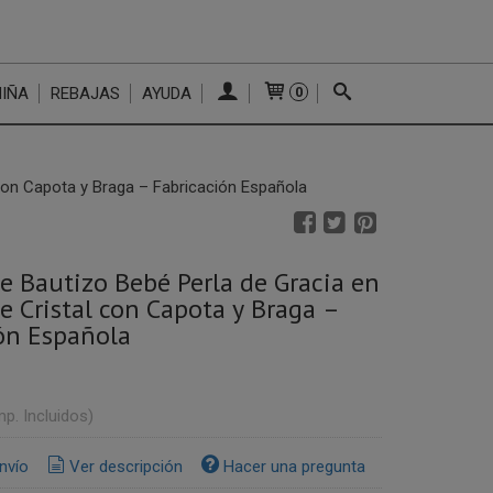
NIÑA
REBAJAS
AYUDA
0
 con Capota y Braga – Fabricación Española
de Bautizo Bebé Perla de Gracia en
e Cristal con Capota y Braga –
ón Española
mp. Incluidos)
nvío
Ver descripción
Hacer una pregunta