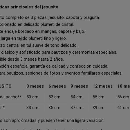
ticas principales del jesusito
o completo de 3 piezas: jesusito, capota y braguita.
ionado en delicado plumeti de cristal.
te encaje bordado en mangas, capota y bajo.
arga en tejido plumeti fino y ligero.
zo central en tul suave de tono delicado.
clásico y sofisticado para bautizos y ceremonias especiales.
ible desde 3 meses hasta 2 años.
ción española, garantía de calidad y confección cuidada.
ara bautizos, sesiones de fotos y eventos familiares especiales.
USITO
3 meses
6 meses
9 meses
12 meses
18 me
 de pecho**
50 cm
52 cm
54 cm
55 cm
56 cm
l *
33 cm
35 cm
37 cm
39 cm
41 cm
 son aproximadas y pueden tener una ligera variación.