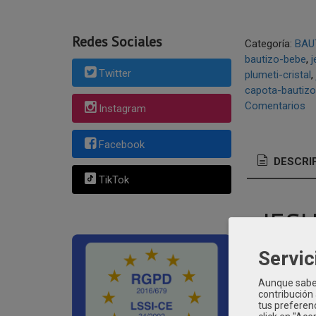
Redes Sociales
Categoría:
BAU
bautizo-bebe
j
Twitter
plumeti-cristal
capota-bautiz
Comentarios
Instagram
Facebook
DESCRI
TikTok
JES
EN 
Servic
Ref.
Aunque sabem
contribución
tus preferenc
Este jesusi