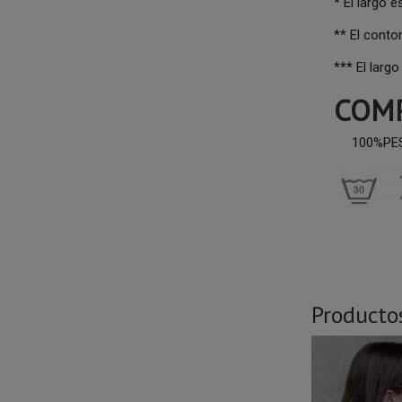
* El largo 
** El conto
*** El larg
COMP
100%PE
Producto