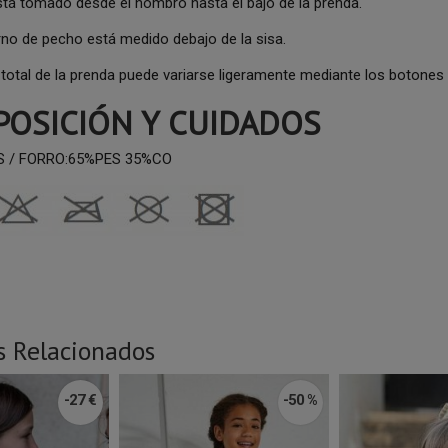
está tomado desde el hombro hasta el bajo de la prenda.
rno de pecho está medido debajo de la sisa.
o total de la prenda puede variarse ligeramente mediante los botones 
OSICIÓN Y CUIDADOS
S / FORRO:65%PES 35%CO
s Relacionados
-27 €
-50 %