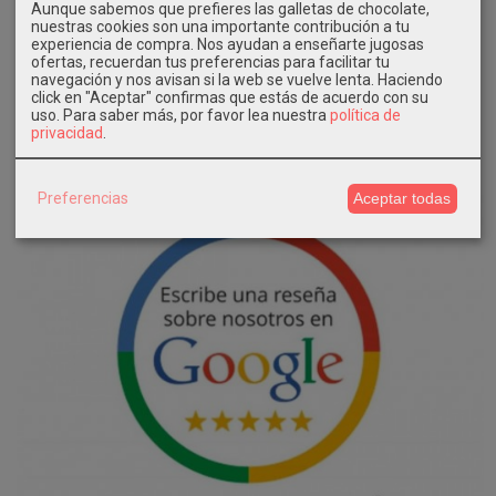
Aunque sabemos que prefieres las galletas de chocolate,
10,00 €
30,95 €
15,00 €
71,90 €
nuestras cookies son una importante contribución a tu
experiencia de compra. Nos ayudan a enseñarte jugosas
33,90 €
61,90 €
34,90 €
ofertas, recuerdan tus preferencias para facilitar tu
navegación y nos avisan si la web se vuelve lenta. Haciendo
click en "Aceptar" confirmas que estás de acuerdo con su
uso.
Para saber más, por favor lea nuestra
política de
privacidad
.
Preferencias
Aceptar todas