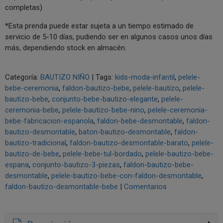
completas)
*Esta prenda puede estar sujeta a un tiempo estimado de
servicio de 5-10 días, pudiendo ser en algunos casos unos días
más, dependiendo stock en almacén.
Categoría:
BAUTIZO NIÑO
|
Tags:
kids-moda-infantil
pelele-
bebe-ceremonia
faldon-bautizo-bebe
pelele-bautizo
pelele-
bautizo-bebe
conjunto-bebe-bautizo-elegante
pelele-
ceremonia-bebe
pelele-bautizo-bebe-nino
pelele-ceremonia-
bebe-fabricacion-espanola
faldon-bebe-desmontable
faldon-
bautizo-desmontable
baton-bautizo-desmontable
faldon-
bautizo-tradicional
faldon-bautizo-desmontable-barato
pelele-
bautizo-de-bebe
pelele-bebe-tul-bordado
pelele-bautizo-bebe-
espana
conjunto-bautizo-3-piezas
faldon-bautizo-bebe-
desmontable
pelele-bautizo-bebe-con-faldon-desmontable
faldon-bautizo-desmontable-bebe
|
Comentarios