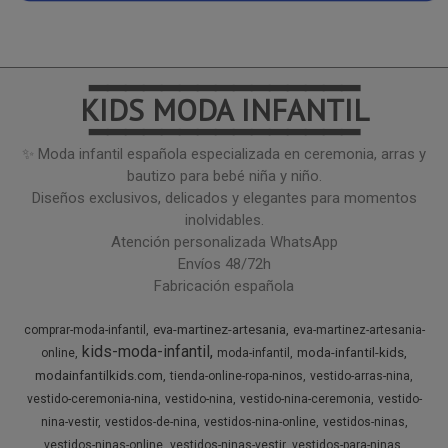
━━━━━━━━━━━━━━━
KIDS MODA INFANTIL
━━━━━━━━━━━━━━━
✨ Moda infantil española especializada en ceremonia, arras y
bautizo para bebé niña y niño.
Diseños exclusivos, delicados y elegantes para momentos
inolvidables.
Atención personalizada WhatsApp
Envíos 48/72h
Fabricación española
eva-martinez-artesania
comprar-moda-infantil
eva-martinez-artesania-
kids-moda-infantil
moda-infantil-kids
online
moda-infantil
modainfantilkids.com
tienda-online-ropa-ninos
vestido-arras-nina
vestido-ceremonia-nina
vestido-nina
vestido-nina-ceremonia
vestido-
nina-vestir
vestidos-de-nina
vestidos-nina-online
vestidos-ninas
vestidos-ninas-online
vestidos-ninas-vestir
vestidos-para-ninas