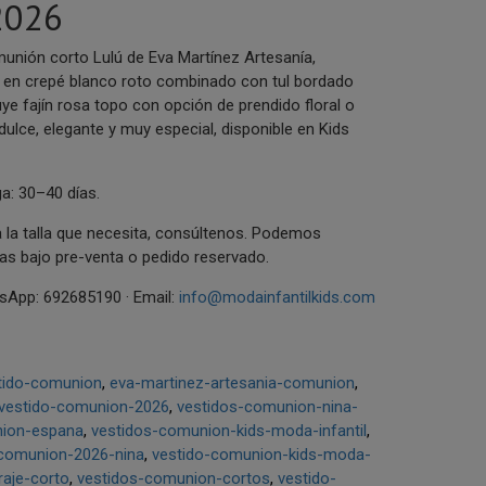
2026
unión corto Lulú de Eva Martínez Artesanía,
en crepé blanco roto combinado con tul bordado
uye fajín rosa topo con opción de prendido floral o
 dulce, elegante y muy especial, disponible en Kids
a: 30–40 días.
 la talla que necesita, consúltenos. Podemos
las bajo pre-venta o pedido reservado.
App: 692685190 · Email:
info@modainfantilkids.com
tido-comunion
eva-martinez-artesania-comunion
vestido-comunion-2026
vestidos-comunion-nina-
nion-espana
vestidos-comunion-kids-moda-infantil
-comunion-2026-nina
vestido-comunion-kids-moda-
raje-corto
vestidos-comunion-cortos
vestido-