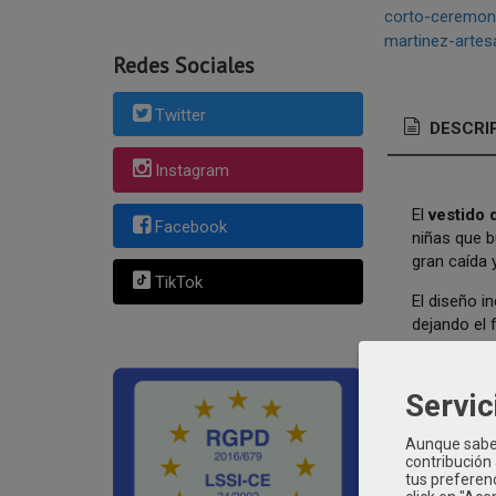
corto-ceremon
martinez-artes
Redes Sociales
Twitter
DESCRI
Instagram
El
vestido 
Facebook
niñas que b
gran caída
TikTok
El diseño i
dejando el 
un toque úni
Este modelo
Servic
cuidados y 
especializa
Aunque sabem
contribución
Caracterís
tus preferenc