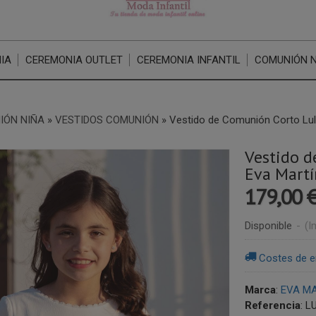
IA
CEREMONIA OUTLET
CEREMONIA INFANTIL
COMUNIÓN 
IÓN NIÑA
»
VESTIDOS COMUNIÓN
»
Vestido de Comunión Corto Lul
Vestido 
Eva Martí
179,00 
Disponible
-
(I
Costes de e
Marca
:
EVA M
Referencia
:
L