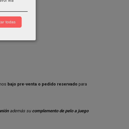
avor lea
ar todas
jamos
bajo pre-venta o pedido reservado
para
nión
además su
complemento de pelo a juego