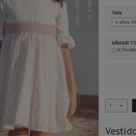
Talla
AÑADIR T
Si Tocad
Vestid