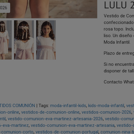
LULU 
026
Vestido de Com
confeccionado 
rosa topo. Incl
liso. Un diseño
Moda Infantil.
Plazo de entreg
Si no encuentra
disponer de tal
Contacto Whats
TIDOS COMUNIÓN
|
Tags:
moda-infantil-kids
kids-moda-infantil
ves
on-online
vestidos-de-comunion-online
vestidos-comunion-2026
til
vestido-comunion-eva-martinez-artesania-2026
vestido-comu
-eva-martinez
vestido-comunion-eva-martinez-artesania
vestido
o-comunion-corto
vestidos-de-comunion-portugal
comunion-nina-t