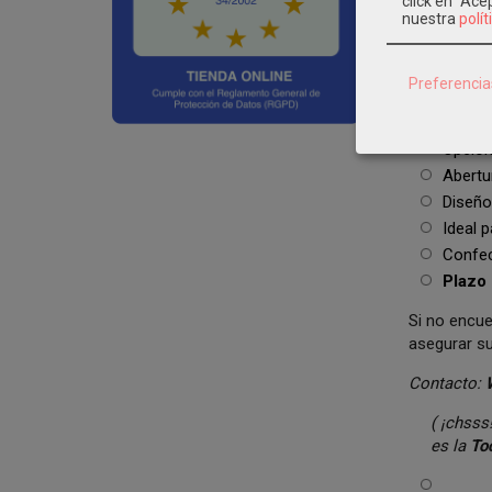
click en "Ac
Vestid
nuestra
polít
Marca
Tejido 
Preferencia
Combi
Fajín: 
Opcion
Abertur
Diseño 
Ideal 
Confec
Plazo 
Si no encue
asegurar s
Contacto:
( ¡chss
es la
To