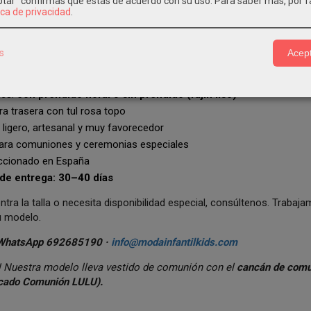
eptar" confirmas que estás de acuerdo con su uso.
Para saber más, por f
o corto de Comunión colección Lulú 2026
ica de privacidad
.
:
Eva Martínez Artesanía
principal:
crepé blanco roto
s
Acept
nación:
tul bordado rosa topo
tul rosa topo
es:
con prendido floral
o
sin prendido (fajín liso)
a trasera con tul rosa topo
ligero, artesanal y muy favorecedor
para comuniones y ceremonias especiales
cionado en España
de entrega: 30–40 días
ntra la talla o necesita disponibilidad especial, consúltenos. Traba
u modelo.
WhatsApp 692685190 ·
info@modainfantilkids.com
s! Nuestra modelo lleva vestido de comunión con el
cancán de comu
cado
Comunión LULU).