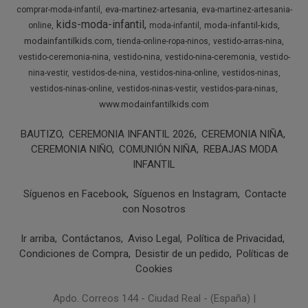
eva-martinez-artesania
comprar-moda-infantil
eva-martinez-artesania-
kids-moda-infantil
moda-infantil-kids
online
moda-infantil
modainfantilkids.com
tienda-online-ropa-ninos
vestido-arras-nina
vestido-ceremonia-nina
vestido-nina
vestido-nina-ceremonia
vestido-
nina-vestir
vestidos-de-nina
vestidos-nina-online
vestidos-ninas
vestidos-ninas-online
vestidos-ninas-vestir
vestidos-para-ninas
www.modainfantilkids.com
BAUTIZO
CEREMONIA INFANTIL 2026
CEREMONIA NIÑA
CEREMONIA NIÑO
COMUNIÓN NIÑA
REBAJAS MODA
INFANTIL
Síguenos en Facebook
Síguenos en Instagram
Contacte
con Nosotros
Ir arriba
Contáctanos
Aviso Legal
Política de Privacidad
Condiciones de Compra
Desistir de un pedido
Políticas de
Cookies
Apdo. Correos 144 - Ciudad Real - (España) |