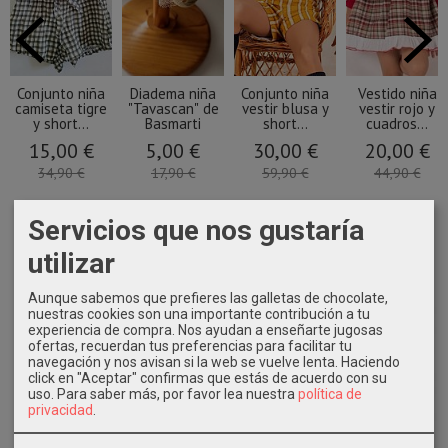
Conjunto niña
Diadema niña
Conjunto niña
Vestido niña
camiseta tigre
"Tavascan" de
vestir blusa y
vestir rojo y
y short...
Basmarti
short...
cuadros...
15,00 €
5,00 €
30,00 €
20,00 €
34,90 €
17,90 €
59,90 €
44,90 €
Servicios que nos gustaría
utilizar
Aunque sabemos que prefieres las galletas de chocolate,
nuestras cookies son una importante contribución a tu
experiencia de compra. Nos ayudan a enseñarte jugosas
ofertas, recuerdan tus preferencias para facilitar tu
navegación y nos avisan si la web se vuelve lenta. Haciendo
click en "Aceptar" confirmas que estás de acuerdo con su
uso.
Para saber más, por favor lea nuestra
política de
privacidad
.