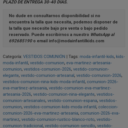
PLAZO DE ENTREGA 30-40 DÍAS.
No dude en consultarnos disponibilidad si no
encuentra la talla que necesita, podemos disponer de
la talla que necesite bajo pre venta o bajo pedido
reservado. Puede escribirnos a nuestro
WhatsApp al
692685190
o email
info@modainfantilkids.com
Categoría:
VESTIDOS COMUNIÓN
|
Tags:
moda-infantil-kids
kids-
moda-infantil
vestido-comunion
eva-martinez-artesania-
comunion
vestidos-comunion-2026
vestido-comunion-
elegante
vestido-comunion-artesanal
vestido-comunion-2026
vestidos-comunion-nina-kids-moda-infantil
comunion-2026-
eva-martinez-artesania
vestido-comunion-eva-martinez-
artesania-2026
vestido-comunion-nina-elegante
vestidos-
comunion-artesanales
vestido-comunion-espana
vestidos-
comunion
vestidos-comunion-kids-moda-infantil
coleccion-
comunion-2026-eva-martinez-artesania
comunion-2026-eva-
martinez
vestido-comunion-rustico-blanco-roto
vestido-
comunion-tradicional
vestido-comunion-sencillo
vestido-